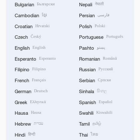
Български
नेपाली
Bulgarian
Nepali
ខ្មែរ
فارسی
Cambodian
Persian
Hrvatski
Polski
Croatian
Polish
Český
Português
Czech
Portuguese
English
پښتو
English
Pashto
Esperanto
Română
Esperanto
Romanian
Filipino
Русский
Filipino
Russian
Français
Српски
French
Serbian
Deutsch
සිංහල
German
Sinhala
Ελληνικά
Español
Greek
Spanish
Hausa
Kiswahili
Hausa
Swahili
עברית
தமிழ்
Hebrew
Tamil
हिन्दी
ไทย
Hindi
Thai