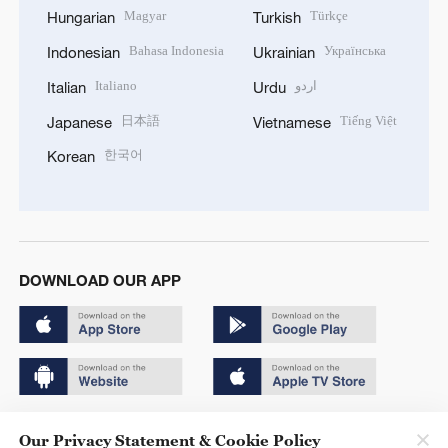
Magyar
Türkçe
Hungarian
Turkish
Bahasa Indonesia
Українська
Indonesian
Ukrainian
Italiano
اردو
Italian
Urdu
日本語
Tiếng Việt
Japanese
Vietnamese
한국어
Korean
DOWNLOAD OUR APP
Copyright © 2024 CGTN.
Our Privacy Statement & Cookie Policy