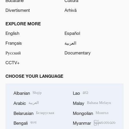
Bucătărie
Cultură
Divertisment
Arhivă
EXPLORE MORE
English
Español
Français
العربية
Русский
Documentary
CCTV+
CHOOSE YOUR LANGUAGE
Shqip
ລາວ
Albanian
Lao
العربية
Bahasa Melayu
Arabic
Malay
Беларуская
Монгол
Belarusian
Mongolian
বাংলা
မြန်မာဘာသာ
Bengali
Myanmar