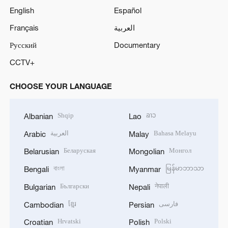
English
Español
Français
العربية
Русский
Documentary
CCTV+
CHOOSE YOUR LANGUAGE
Shqip
ລາວ
Albanian
Lao
العربية
Bahasa Melayu
Arabic
Malay
Беларуская
Монгол
Belarusian
Mongolian
বাংলা
မြန်မာဘာသာ
Bengali
Myanmar
Български
नेपाली
Bulgarian
Nepali
ខ្មែរ
فارسی
Cambodian
Persian
Hrvatski
Polski
Croatian
Polish