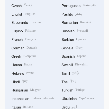
Český
Português
Czech
Portuguese
English
پښتو
English
Pashto
Esperanto
Română
Esperanto
Romanian
Filipino
Русский
Filipino
Russian
Français
Српски
French
Serbian
Deutsch
සිංහල
German
Sinhala
Ελληνικά
Español
Greek
Spanish
Hausa
Kiswahili
Hausa
Swahili
עברית
தமிழ்
Hebrew
Tamil
हिन्दी
ไทย
Hindi
Thai
Magyar
Türkçe
Hungarian
Turkish
Bahasa Indonesia
Українська
Indonesian
Ukrainian
Italiano
اردو
Italian
Urdu