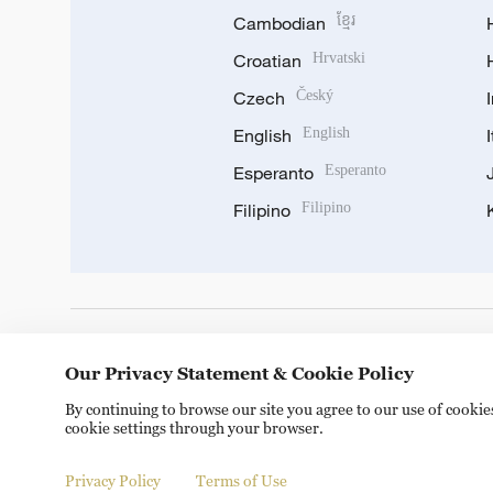
Cambodian
ខ្មែរ
Croatian
Hrvatski
Czech
Český
English
English
Esperanto
Esperanto
Filipino
Filipino
DOWNLOAD OUR APP
Our Privacy Statement & Cookie Policy
By continuing to browse our site you agree to our use of cooki
cookie settings through your browser.
Privacy Policy
Terms of Use
Copyright © 2024 CGTN.
京ICP备20000184号
京公网安