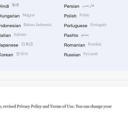
Hindi
हिन्दी
Persian
فارسی
Hungarian
Magyar
Polish
Polski
Indonesian
Bahasa Indonesia
Portuguese
Português
Italian
Italiano
Pashto
پښتو
Japanese
日本語
Romanian
Română
Korean
한국어
Russian
Русский
es, revised Privacy Policy and Terms of Use. You can change your
备 11010502050052号
Disinformation report hotline: 010-8506146