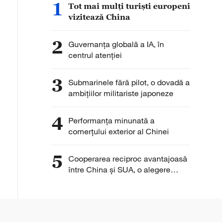
1
Tot mai mulți turiști europeni
vizitează China
2
Guvernanța globală a IA, în
centrul atenției
3
Submarinele fără pilot, o dovadă a
ambițiilor militariste japoneze
4
Performanța minunată a
comerțului exterior al Chinei
5
Cooperarea reciproc avantajoasă
între China și SUA, o alegere
corectă