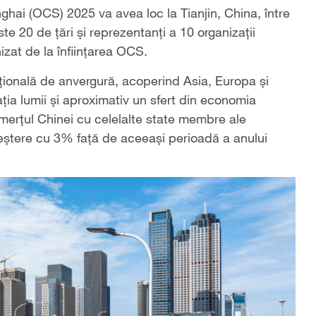
hai (OCS) 2025 va avea loc la Tianjin, China, între
te 20 de țări și reprezentanți a 10 organizații
izat de la înființarea OCS.
ațională de anvergură, acoperind Asia, Europa și
ia lumii și aproximativ un sfert din economia
omerțul Chinei cu celelalte state membre ale
 creștere cu 3% față de aceeași perioadă a anului