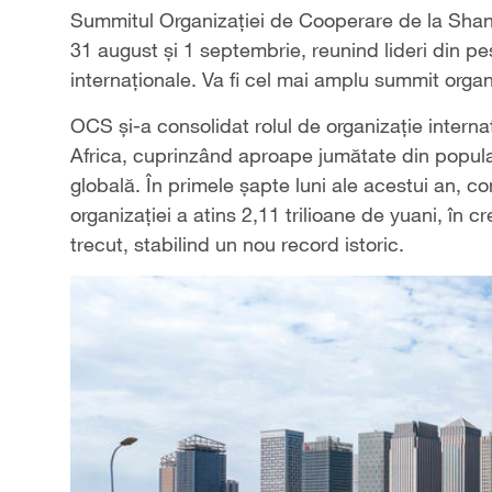
Summitul Organizației de Cooperare de la Shang
31 august și 1 septembrie, reunind lideri din pes
internaționale. Va fi cel mai amplu summit organ
OCS și-a consolidat rolul de organizație intern
Africa, cuprinzând aproape jumătate din populaț
globală. În primele șapte luni ale acestui an, c
organizației a atins 2,11 trilioane de yuani, în
trecut, stabilind un nou record istoric.