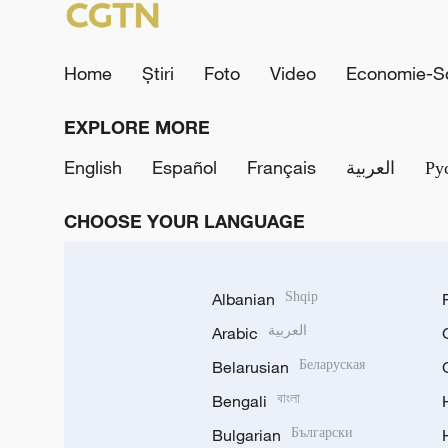
Home
Știri
Foto
Video
Economie-So
EXPLORE MORE
English
Español
Français
العربية
Ру
CHOOSE YOUR LANGUAGE
Albanian
Shqip
Arabic
العربية
Belarusian
Беларуская
Bengali
বাংলা
Bulgarian
Български