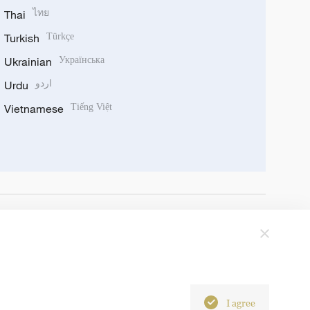
Thai
ไทย
Turkish
Türkçe
Ukrainian
Українська
Urdu
اردو
Vietnamese
Tiếng Việt
I agree
6