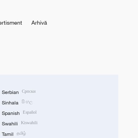
ertisment
Arhivă
Serbian
Српски
Sinhala
සිංහල
Spanish
Español
Swahili
Kiswahili
Tamil
தமிழ்