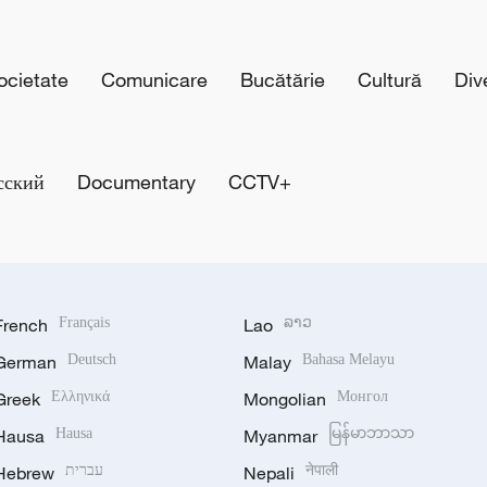
cietate
Comunicare
Bucătărie
Cultură
Div
сский
Documentary
CCTV+
French
Français
Lao
ລາວ
German
Deutsch
Malay
Bahasa Melayu
Greek
Ελληνικά
Mongolian
Монгол
Hausa
Hausa
Myanmar
မြန်မာဘာသာ
Hebrew
עברית
Nepali
नेपाली