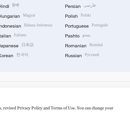
Hindi
हिन्दी
Persian
فارسی
Hungarian
Magyar
Polish
Polski
Indonesian
Bahasa Indonesia
Portuguese
Português
Italian
Italiano
Pashto
پښتو
Japanese
日本語
Romanian
Română
Korean
한국어
Russian
Русский
es, revised Privacy Policy and Terms of Use. You can change your
备 11010502050052号
Disinformation report hotline: 010-8506146