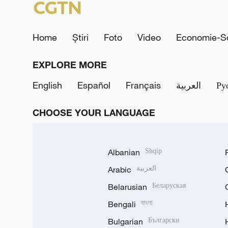
Home
Știri
Foto
Video
Economie-So
EXPLORE MORE
English
Español
Français
العربية
Ру
CHOOSE YOUR LANGUAGE
Albanian
Shqip
Arabic
العربية
Belarusian
Беларуская
Bengali
বাংলা
Bulgarian
Български