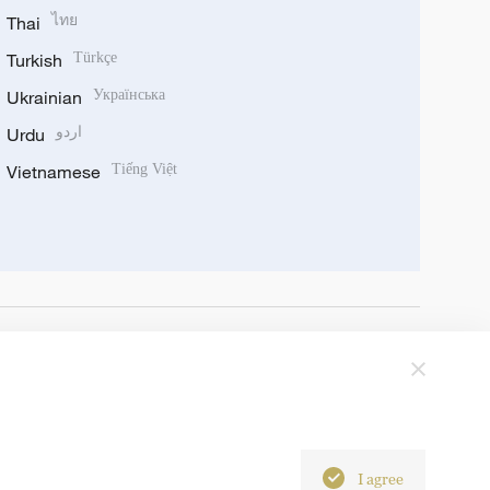
Thai
ไทย
Turkish
Türkçe
Ukrainian
Українська
Urdu
اردو
Vietnamese
Tiếng Việt
I agree
6