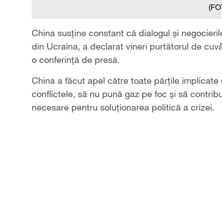
(FO
China susține constant că dialogul și negocieril
din Ucraina, a declarat vineri purtătorul de cuv
o conferință de presă.
China a făcut apel către toate părțile implicate
conflictele, să nu pună gaz pe foc și să contribu
necesare pentru soluționarea politică a crizei.