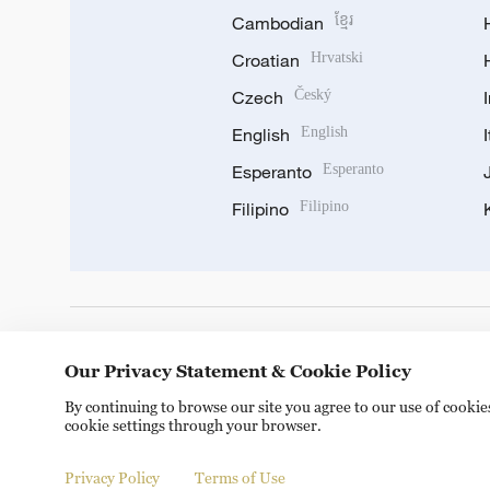
Cambodian
ខ្មែរ
Croatian
Hrvatski
Czech
Český
English
English
Esperanto
Esperanto
Filipino
Filipino
DOWNLOAD OUR APP
Our Privacy Statement & Cookie Policy
By continuing to browse our site you agree to our use of cooki
cookie settings through your browser.
Privacy Policy
Terms of Use
Copyright © 2024 CGTN.
京ICP备20000184号
京公网安