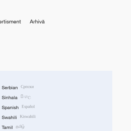
ertisment
Arhivă
Serbian
Српски
Sinhala
සිංහල
Spanish
Español
Swahili
Kiswahili
Tamil
தமிழ்