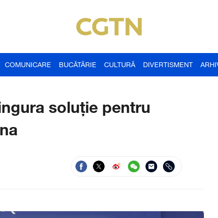
COMUNICARE
BUCĂTĂRIE
CULTURĂ
DIVERTISMENT
ARHI
ingura soluție pentru
ina