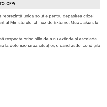
TO: CFP)
e reprezintă unica soluție pentru depășirea crizei
ânt al Ministerului chinez de Externe, Guo Jiakun, la
 să respecte principiile de a nu extinde și escalada
ie la detensionarea situației, creând astfel condițiile