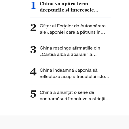
1
China va apăra ferm
drepturile și interesele
legitime ale întreprinderilor
chineze
2
Ofițer al Forțelor de Autoapărare
ale Japoniei care a pătruns în
Ambasada Chinei la Tokyo și-a
exprimat „regretul”
3
China respinge afirmațiile din
„Cartea albă a apărării” a
Japoniei
4
China îndeamnă Japonia să
reflecteze asupra trecutului istoric
și să învețe lecțiile istoriei
5
China a anunţat o serie de
contramăsuri împotriva restricţiilor
SUA