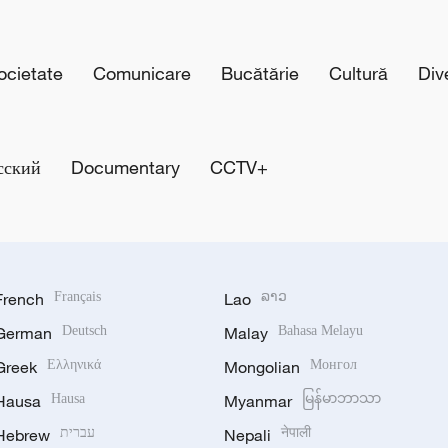
cietate
Comunicare
Bucătărie
Cultură
Div
сский
Documentary
CCTV+
French
Français
Lao
ລາວ
German
Deutsch
Malay
Bahasa Melayu
Greek
Ελληνικά
Mongolian
Монгол
Hausa
Hausa
Myanmar
မြန်မာဘာသာ
Hebrew
עברית
Nepali
नेपाली