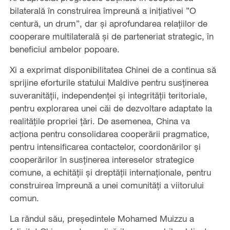
bilaterală în construirea împreună a inițiativei ”O
centură, un drum”, dar și aprofundarea relațiilor de
cooperare multilaterală și de parteneriat strategic, în
beneficiul ambelor popoare.
Xi a exprimat disponibilitatea Chinei de a continua să
sprijine eforturile statului Maldive pentru susținerea
suveranității, independenței și integrității teritoriale,
pentru explorarea unei căi de dezvoltare adaptate la
realitățile propriei țări. De asemenea, China va
acționa pentru consolidarea cooperării pragmatice,
pentru intensificarea contactelor, coordonărilor și
cooperărilor în susținerea intereselor strategice
comune, a echității și dreptății internaționale, pentru
construirea împreună a unei comunități a viitorului
comun.
La rândul său, președintele Mohamed Muizzu a