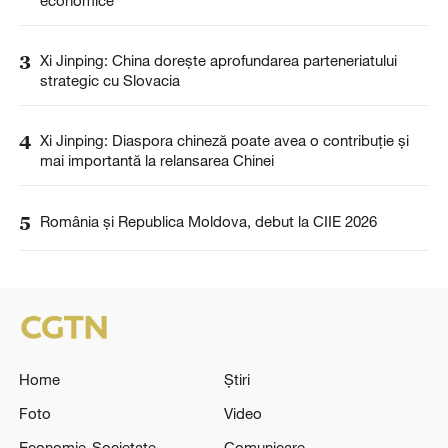
economice
3
Xi Jinping: China dorește aprofundarea parteneriatului
strategic cu Slovacia
4
Xi Jinping: Diaspora chineză poate avea o contribuție și
mai importantă la relansarea Chinei
5
România și Republica Moldova, debut la CIIE 2026
Home
Știri
Foto
Video
Economie-Societate
Comunicare