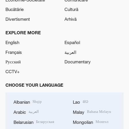
Bucătărie
Cultură
Divertisment
Arhivă
EXPLORE MORE
English
Español
Français
العربية
Русский
Documentary
CCTV+
CHOOSE YOUR LANGUAGE
Shqip
ລາວ
Albanian
Lao
العربية
Bahasa Melayu
Arabic
Malay
Беларуская
Монгол
Belarusian
Mongolian