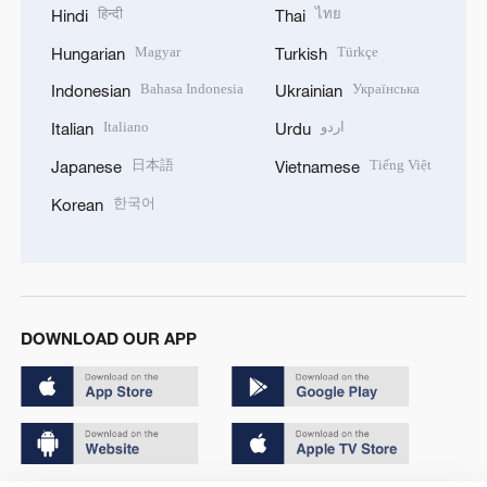
हिन्दी
ไทย
Hindi
Thai
Magyar
Türkçe
Hungarian
Turkish
Bahasa Indonesia
Українська
Indonesian
Ukrainian
Italiano
اردو
Italian
Urdu
日本語
Tiếng Việt
Japanese
Vietnamese
한국어
Korean
DOWNLOAD OUR APP