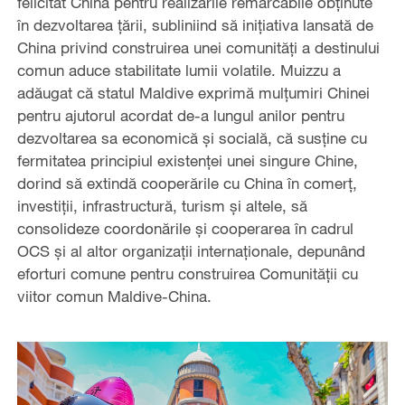
felicitat China pentru realizările remarcabile obținute
în dezvoltarea țării, subliniind să inițiativa lansată de
China privind construirea unei comunități a destinului
comun aduce stabilitate lumii volatile. Muizzu a
adăugat că statul Maldive exprimă mulțumiri Chinei
pentru ajutorul acordat de-a lungul anilor pentru
dezvoltarea sa economică și socială, că susține cu
fermitatea principiul existenței unei singure Chine,
dorind să extindă cooperările cu China în comerț,
investiții, infrastructură, turism și altele, să
consolideze coordonările și cooperarea în cadrul
OCS și al altor organizații internaționale, depunând
eforturi comune pentru construirea Comunității cu
viitor comun Maldive-China.