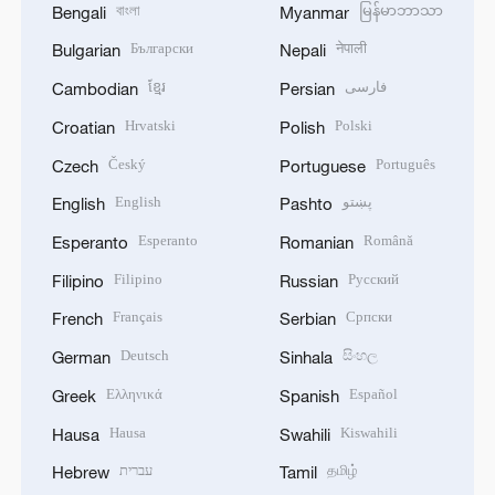
বাংলা
မြန်မာဘာသာ
Bengali
Myanmar
Български
नेपाली
Bulgarian
Nepali
ខ្មែរ
فارسی
Cambodian
Persian
Hrvatski
Polski
Croatian
Polish
Český
Português
Czech
Portuguese
English
پښتو
English
Pashto
Esperanto
Română
Esperanto
Romanian
Filipino
Русский
Filipino
Russian
Français
Српски
French
Serbian
Deutsch
සිංහල
German
Sinhala
Ελληνικά
Español
Greek
Spanish
Hausa
Kiswahili
Hausa
Swahili
עברית
தமிழ்
Hebrew
Tamil