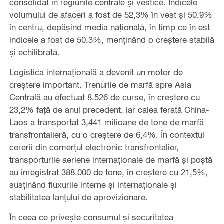
consolidat în regiunile centrale și vestice. Indicele
volumului de afaceri a fost de 52,3% în vest și 50,9%
în centru, depășind media națională, în timp ce în est
indicele a fost de 50,3%, menținând o creștere stabilă
și echilibrată.
Logistica internațională a devenit un motor de
creștere important. Trenurile de marfă spre Asia
Centrală au efectuat 8.526 de curse, în creștere cu
23,2% față de anul precedent, iar calea ferată China-
Laos a transportat 3,441 milioane de tone de marfă
transfrontalieră, cu o creștere de 6,4%. În contextul
cererii din comerțul electronic transfrontalier,
transporturile aeriene internaționale de marfă și poștă
au înregistrat 388.000 de tone, în creștere cu 21,5%,
susținând fluxurile interne și internaționale și
stabilitatea lanțului de aprovizionare.
În ceea ce privește consumul și securitatea