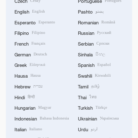
Český
Português
Czech
Portuguese
English
پښتو
English
Pashto
Esperanto
Română
Esperanto
Romanian
Filipino
Русский
Filipino
Russian
Français
Српски
French
Serbian
Deutsch
සිංහල
German
Sinhala
Ελληνικά
Español
Greek
Spanish
Hausa
Kiswahili
Hausa
Swahili
עברית
தமிழ்
Hebrew
Tamil
हिन्दी
ไทย
Hindi
Thai
Magyar
Türkçe
Hungarian
Turkish
Bahasa Indonesia
Українська
Indonesian
Ukrainian
Italiano
اردو
Italian
Urdu