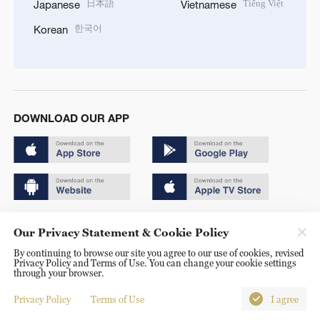
日本語
Tiếng Việt
Japanese
Vietnamese
한국어
Korean
DOWNLOAD OUR APP
Copyright © 2024 CGTN.
Our Privacy Statement & Cookie Policy
京ICP备20000184号
By continuing to browse our site you agree to our use of cookies, revised
Privacy Policy and Terms of Use. You can change your cookie settings
京公网安备 11010502050052号
through your browser.
Disinformation report hotline: 010-85061466
Privacy Policy
Terms of Use
I agree