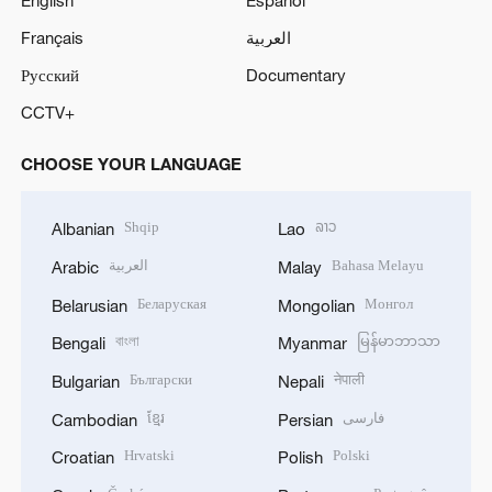
English
Español
Français
العربية
Русский
Documentary
CCTV+
CHOOSE YOUR LANGUAGE
Shqip
ລາວ
Albanian
Lao
العربية
Bahasa Melayu
Arabic
Malay
Беларуская
Монгол
Belarusian
Mongolian
বাংলা
မြန်မာဘာသာ
Bengali
Myanmar
Български
नेपाली
Bulgarian
Nepali
ខ្មែរ
فارسی
Cambodian
Persian
Hrvatski
Polski
Croatian
Polish