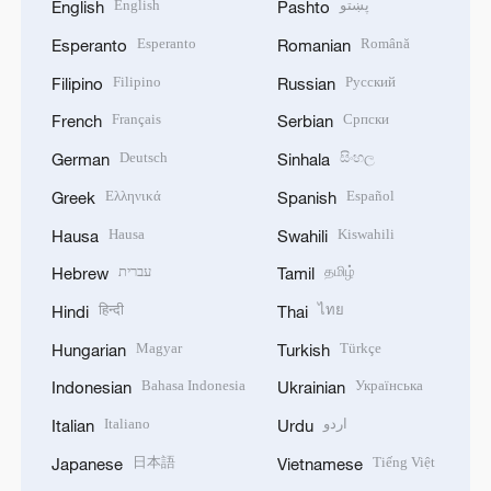
English
پښتو
English
Pashto
Esperanto
Română
Esperanto
Romanian
Filipino
Русский
Filipino
Russian
Français
Српски
French
Serbian
Deutsch
සිංහල
German
Sinhala
Ελληνικά
Español
Greek
Spanish
Hausa
Kiswahili
Hausa
Swahili
עברית
தமிழ்
Hebrew
Tamil
हिन्दी
ไทย
Hindi
Thai
Magyar
Türkçe
Hungarian
Turkish
Bahasa Indonesia
Українська
Indonesian
Ukrainian
Italiano
اردو
Italian
Urdu
日本語
Tiếng Việt
Japanese
Vietnamese