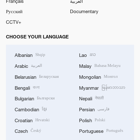
Français
العربية
Русский
Documentary
CCTV+
CHOOSE YOUR LANGUAGE
Shqip
ລາວ
Albanian
Lao
العربية
Bahasa Melayu
Arabic
Malay
Беларуская
Монгол
Belarusian
Mongolian
বাংলা
မြန်မာဘာသာ
Bengali
Myanmar
Български
नेपाली
Bulgarian
Nepali
ខ្មែរ
فارسی
Cambodian
Persian
Hrvatski
Polski
Croatian
Polish
Český
Português
Czech
Portuguese