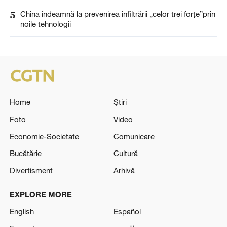
5
China îndeamnă la prevenirea infiltrării „celor trei forțe”prin
noile tehnologii
Home
Știri
Foto
Video
Economie-Societate
Comunicare
Bucătărie
Cultură
Divertisment
Arhivă
EXPLORE MORE
English
Español