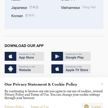
日本語
Tiếng Việt
Japanese
Vietnamese
한국어
Korean
DOWNLOAD OUR APP
Copyright © 2024 CGTN.
Our Privacy Statement & Cookie Policy
京ICP备20000184号
By continuing to browse our site you agree to our use of cookies, revised
Privacy Policy and Terms of Use. You can change your cookie settings
京公网安备 11010502050052号
through your browser.
Disinformation report hotline: 010-85061466
Privacy Policy
Terms of Use
I agree