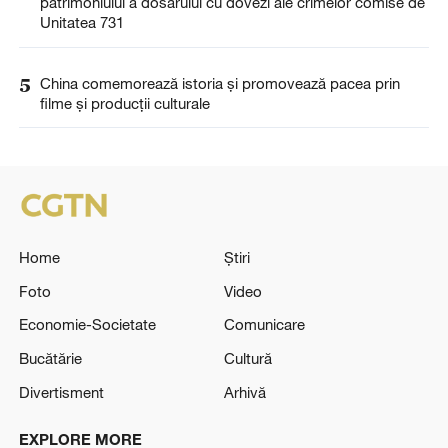
patrimoniului a dosarului cu dovezi ale crimelor comise de
Unitatea 731
5
China comemorează istoria și promovează pacea prin
filme și producții culturale
Home
Știri
Foto
Video
Economie-Societate
Comunicare
Bucătărie
Cultură
Divertisment
Arhivă
EXPLORE MORE