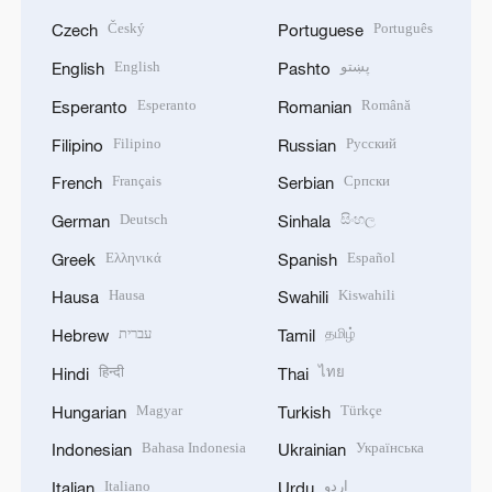
Český
Português
Czech
Portuguese
English
پښتو
English
Pashto
Esperanto
Română
Esperanto
Romanian
Filipino
Русский
Filipino
Russian
Français
Српски
French
Serbian
Deutsch
සිංහල
German
Sinhala
Ελληνικά
Español
Greek
Spanish
Hausa
Kiswahili
Hausa
Swahili
עברית
தமிழ்
Hebrew
Tamil
हिन्दी
ไทย
Hindi
Thai
Magyar
Türkçe
Hungarian
Turkish
Bahasa Indonesia
Українська
Indonesian
Ukrainian
Italiano
اردو
Italian
Urdu