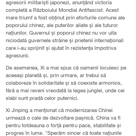
agresorii militariști japonezi, anunțând victoria
completă a Războiului Mondial Antifascist. Acest
mare triumf a fost obținut prin eforturile comune ale
poporului chinez, ale puterilor aliate și ale tuturor
națiunilor. Guvernul și poporul chinez nu vor uita
niciodată guvernele străine și prietenii internaționali
care i-au sprijinit și ajutat în rezistența împotriva
agresiunii.
De asemenea, Xi a mai spus că oamenii locuiesc pe
aceeași planetă și, prin urmare, ar trebui să
colaboreze în solidaritate și să coexiste armonios,
fără a mai reveni vreodată la legea junglei, unde cei
slabi sunt pradă celor puternici.
Xi Jinping a menționat că modernizarea Chinei
urmează o cale de dezvoltare pașnică. China va fi
pentru totdeauna o forță pentru pace, stabilitate și
progres în lume. "Sperăm sincer că toate națiunile