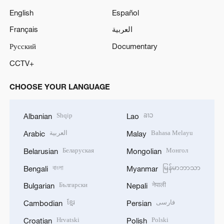
English
Español
Français
العربية
Русский
Documentary
CCTV+
CHOOSE YOUR LANGUAGE
Shqip
ລາວ
Albanian
Lao
العربية
Bahasa Melayu
Arabic
Malay
Беларуская
Монгол
Belarusian
Mongolian
বাংলা
မြန်မာဘာသာ
Bengali
Myanmar
Български
नेपाली
Bulgarian
Nepali
ខ្មែរ
فارسی
Cambodian
Persian
Hrvatski
Polski
Croatian
Polish