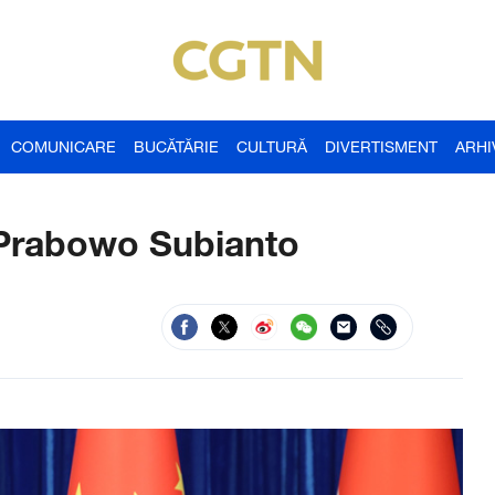
COMUNICARE
BUCĂTĂRIE
CULTURĂ
DIVERTISMENT
ARHI
u Prabowo Subianto