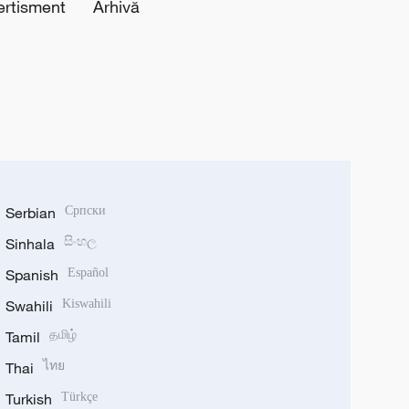
ertisment
Arhivă
Serbian
Српски
Sinhala
සිංහල
Spanish
Español
Swahili
Kiswahili
Tamil
தமிழ்
Thai
ไทย
Turkish
Türkçe