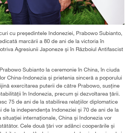
ercuri cu președintele Indoneziei, Prabowo Subianto,
dicată marcării a 80 de ani de la victoria în
triva Agresiunii Japoneze și în Războiul Antifascist
i Prabowo Subianto la ceremonie în China, în ciuda
iilor China-Indonezia şi prietenia sinceră a poporului
ijină exercitarea puterii de către Prabowo, susține
stabilității în Indonezia, precum și dezvoltarea țării.
sc 75 de ani de la stabilirea relațiilor diplomatice
 de la independența Indoneziei și 70 de ani de la
situației internaționale, China și Indonezia vor
stătător. Cele două țări vor adânci cooperările și