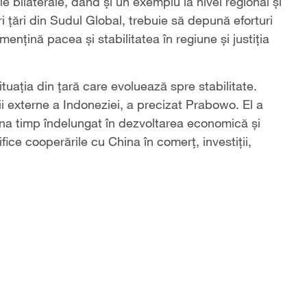
e bilaterale, dând și un exemplu la nivel regional și
ri țări din Sudul Global, trebuie să depună eforturi
mențină pacea și stabilitatea în regiune și justiția
uația din țară care evoluează spre stabilitate.
cii externe a Indoneziei, a precizat Prabowo. El a
ina timp îndelungat în dezvoltarea economică și
fice cooperările cu China în comerț, investiții,