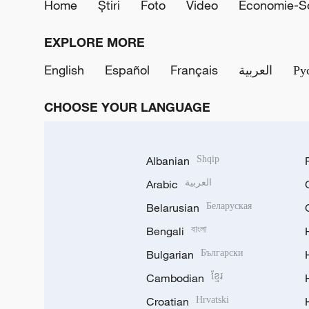
Home
Știri
Foto
Video
Economie-So
EXPLORE MORE
English
Español
Français
العربية
Ру
CHOOSE YOUR LANGUAGE
Albanian
Shqip
Arabic
العربية
Belarusian
Беларуская
Bengali
বাংলা
Bulgarian
Български
Cambodian
ខ្មែរ
Croatian
Hrvatski