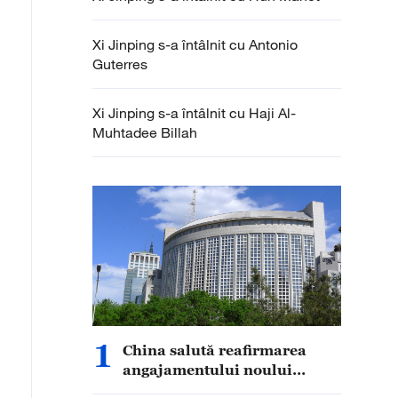
Xi Jinping s-a întâlnit cu Antonio
Guterres
Xi Jinping s-a întâlnit cu Haji Al-
Muhtadee Billah
1
China salută reafirmarea
angajamentului noului
guvern al Insulelor Solomon