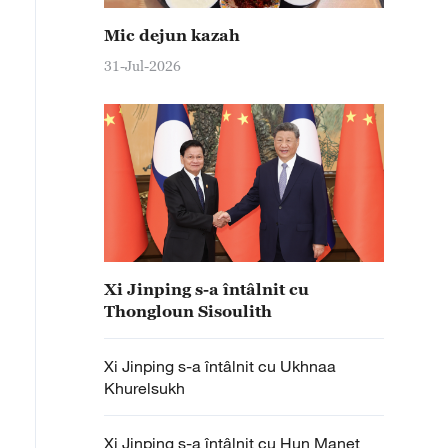
Mic dejun kazah
31-Jul-2026
Xi Jinping s-a întâlnit cu
Thongloun Sisoulith
Xi Jinping s-a întâlnit cu Ukhnaa
Khurelsukh
Xi Jinping s-a întâlnit cu Hun Manet