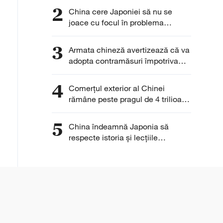
față de principiul unei
2
China cere Japoniei să nu se
singure Chine
joace cu focul în problema
armelor nucleare
3
Armata chineză avertizează că va
adopta contramăsuri împotriva
provocărilor din Marea Chinei de
Sud
4
Comerțul exterior al Chinei
rămâne peste pragul de 4 trilioane
de yuani pentru a cincea lună
consecutiv
5
China îndeamnă Japonia să
respecte istoria și lecțiile
trecutului