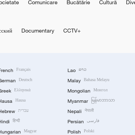
cietate
Comunicare
Bucătărie
Cultură
Div
сский
Documentary
CCTV+
French
Français
Lao
ລາວ
German
Deutsch
Malay
Bahasa Melayu
Greek
Ελληνικά
Mongolian
Монгол
Hausa
Hausa
Myanmar
မြန်မာဘာသာ
Hebrew
עברית
Nepali
नेपाली
Hindi
हिन्दी
Persian
فارسی
Hungarian
Magyar
Polish
Polski