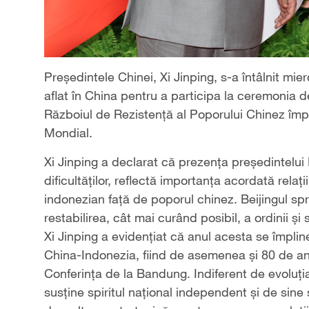
Președintele Chinei, Xi Jinping, s-a întâlnit mi
aflat în China pentru a participa la ceremonia de
Războiul de Rezistență al Poporului Chinez împo
Mondial.
Xi Jinping a declarat că prezența președintelu
dificultăților, reflectă importanţa acordată relaţ
indonezian faţă de poporul chinez. Beijingul spr
restabilirea, cât mai curând posibil, a ordinii și 
Xi Jinping a evidențiat că anul acesta se împline
China-Indonezia, fiind de asemenea și 80 de ani
Conferința de la Bandung. Indiferent de evoluția 
susține spiritul național independent și de sine 