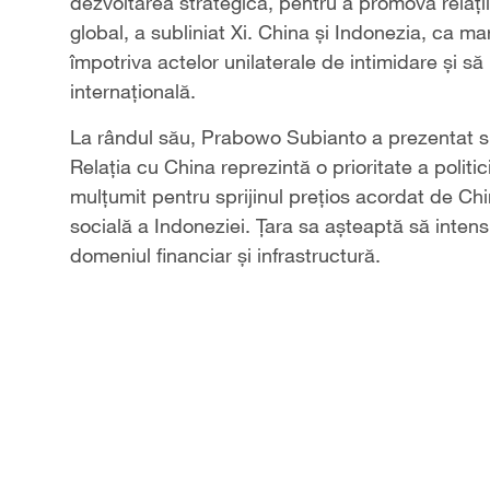
dezvoltarea strategică, pentru a promova relațiil
global, a subliniat Xi. China și Indonezia, ca ma
împotriva actelor unilaterale de intimidare și să 
internațională.
La rândul său, Prabowo Subianto a prezentat sit
Relația cu China reprezintă o prioritate a politi
mulțumit pentru sprijinul prețios acordat de Ch
socială a Indoneziei. Țara sa așteaptă să intensi
domeniul financiar și infrastructură.