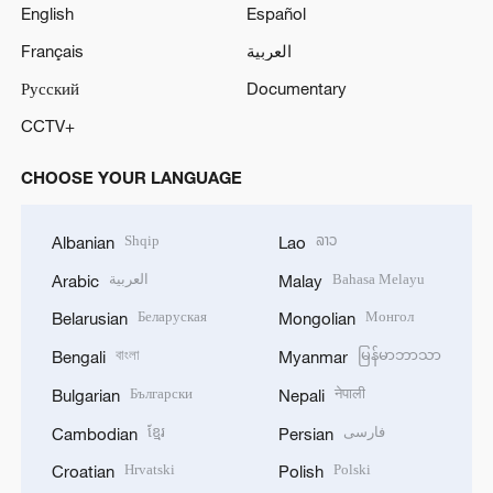
English
Español
Français
العربية
Русский
Documentary
CCTV+
CHOOSE YOUR LANGUAGE
Shqip
ລາວ
Albanian
Lao
العربية
Bahasa Melayu
Arabic
Malay
Беларуская
Монгол
Belarusian
Mongolian
বাংলা
မြန်မာဘာသာ
Bengali
Myanmar
Български
नेपाली
Bulgarian
Nepali
ខ្មែរ
فارسی
Cambodian
Persian
Hrvatski
Polski
Croatian
Polish