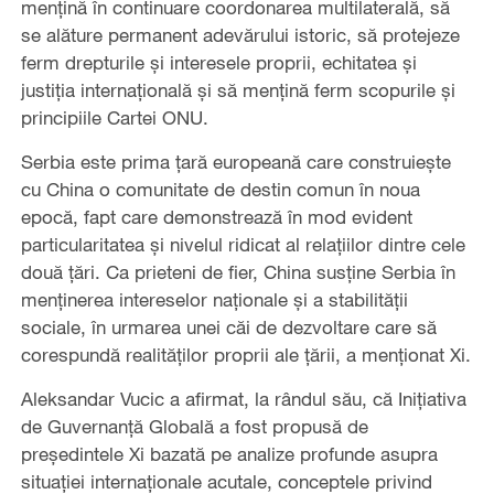
menţină în continuare coordonarea multilaterală, să
se alăture permanent adevărului istoric, să protejeze
ferm drepturile şi interesele proprii, echitatea şi
justiţia internaţională şi să menţină ferm scopurile şi
principiile Cartei ONU.
Serbia este prima țară europeană care construiește
cu China o comunitate de destin comun în noua
epocă, fapt care demonstrează în mod evident
particularitatea și nivelul ridicat al relațiilor dintre cele
două țări. Ca prieteni de fier, China susține Serbia în
menținerea intereselor naționale și a stabilității
sociale, în urmarea unei căi de dezvoltare care să
corespundă realităţilor proprii ale țării, a menţionat Xi.
Aleksandar Vucic a afirmat, la rândul său, că Iniţiativa
de Guvernanţă Globală a fost propusă de
preşedintele Xi bazată pe analize profunde asupra
situaţiei internaţionale acutale, conceptele privind