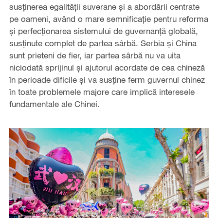
susţinerea egalităţii suverane şi a abordării centrate
pe oameni, având o mare semnificaţie pentru reforma
şi perfecţionarea sistemului de guvernanţă globală,
susţinute complet de partea sârbă. Serbia şi China
sunt prieteni de fier, iar partea sârbă nu va uita
niciodată sprijinul şi ajutorul acordate de cea chineză
în perioade dificile şi va susţine ferm guvernul chinez
în toate problemele majore care implică interesele
fundamentale ale Chinei.