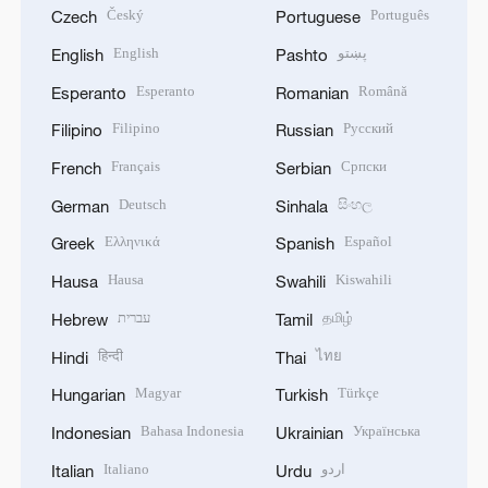
Český
Português
Czech
Portuguese
English
پښتو
English
Pashto
Esperanto
Română
Esperanto
Romanian
Filipino
Русский
Filipino
Russian
Français
Српски
French
Serbian
Deutsch
සිංහල
German
Sinhala
Ελληνικά
Español
Greek
Spanish
Hausa
Kiswahili
Hausa
Swahili
עברית
தமிழ்
Hebrew
Tamil
हिन्दी
ไทย
Hindi
Thai
Magyar
Türkçe
Hungarian
Turkish
Bahasa Indonesia
Українська
Indonesian
Ukrainian
Italiano
اردو
Italian
Urdu