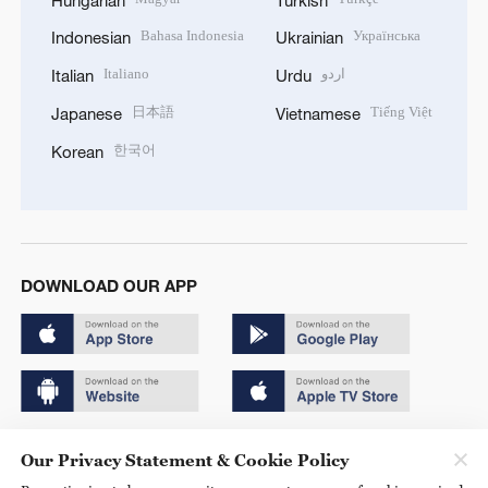
Bahasa Indonesia
Українська
Indonesian
Ukrainian
Italiano
اردو
Italian
Urdu
日本語
Tiếng Việt
Japanese
Vietnamese
한국어
Korean
DOWNLOAD OUR APP
Copyright © 2024 CGTN.
Our Privacy Statement & Cookie Policy
京ICP备20000184号