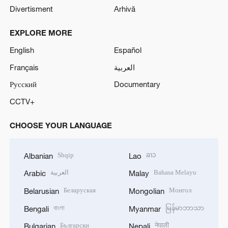
Divertisment
Arhivă
EXPLORE MORE
English
Español
Français
العربية
Русский
Documentary
CCTV+
CHOOSE YOUR LANGUAGE
Shqip
ລາວ
Albanian
Lao
العربية
Bahasa Melayu
Arabic
Malay
Беларуская
Монгол
Belarusian
Mongolian
বাংলা
မြန်မာဘာသာ
Bengali
Myanmar
Български
नेपाली
Bulgarian
Nepali