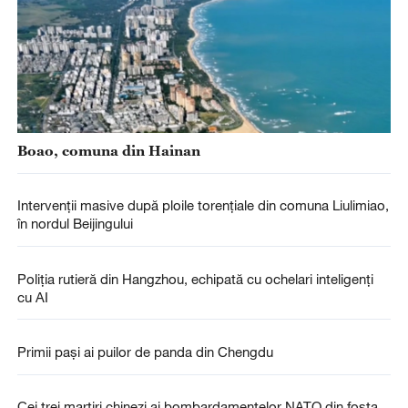
Boao, comuna din Hainan
Intervenții masive după ploile torențiale din comuna Liulimiao,
în nordul Beijingului
Poliția rutieră din Hangzhou, echipată cu ochelari inteligenți
cu AI
Primii pași ai puilor de panda din Chengdu
Cei trei martiri chinezi ai bombardamentelor NATO din fosta