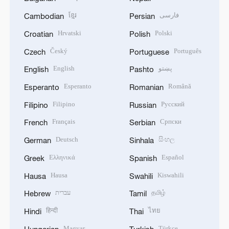
ខ្មែរ
فارسی
Cambodian
Persian
Hrvatski
Polski
Croatian
Polish
Český
Português
Czech
Portuguese
English
پښتو
English
Pashto
Esperanto
Română
Esperanto
Romanian
Filipino
Русский
Filipino
Russian
Français
Српски
French
Serbian
Deutsch
සිංහල
German
Sinhala
Ελληνικά
Español
Greek
Spanish
Hausa
Kiswahili
Hausa
Swahili
עברית
தமிழ்
Hebrew
Tamil
हिन्दी
ไทย
Hindi
Thai
Magyar
Türkçe
Hungarian
Turkish