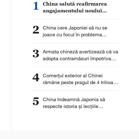
1
China salută reafirmarea
angajamentului noului
guvern al Insulelor Solomon
față de principiul unei
2
China cere Japoniei să nu se
singure Chine
joace cu focul în problema
armelor nucleare
3
Armata chineză avertizează că va
adopta contramăsuri împotriva
provocărilor din Marea Chinei de
Sud
4
Comerțul exterior al Chinei
rămâne peste pragul de 4 trilioane
de yuani pentru a cincea lună
consecutiv
5
China îndeamnă Japonia să
respecte istoria și lecțiile
trecutului