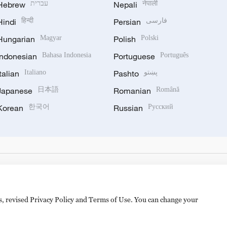
Hebrew
עברית
Nepali
नेपाली
Hindi
हिन्दी
Persian
فارسی
Hungarian
Magyar
Polish
Polski
Indonesian
Bahasa Indonesia
Portuguese
Português
Italian
Italiano
Pashto
پښتو
Japanese
日本語
Romanian
Română
Korean
한국어
Russian
Русский
es, revised Privacy Policy and Terms of Use. You can change your