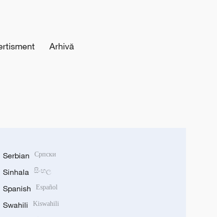
ertisment
Arhivă
Serbian
Српски
Sinhala
සිංහල
Spanish
Español
Swahili
Kiswahili