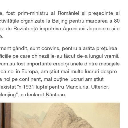
e, fost prim-ministru al României și președinte al
tivitățile organizate la Beijing pentru marcarea a 80
nez de Rezistență împotriva Agresiunii Japoneze și a
e.
ment gândit, sunt convins, pentru a arăta prețuirea
iciile pe care chinezii le-au făcut de-a lungul vremii.
cum au fost importante cred și unele dintre mesajele
că noi în Europa, am știut mai multe lucruri despre
la noi pe continent, mai puține lucruri am știut
 existat în 1931 lupte pentru Manciuria. Ulterior,
Nanjing”, a declarat Năstase.