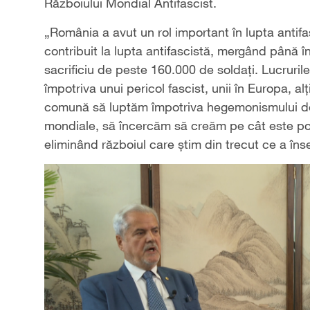
Războiului Mondial Antifascist.
„România a avut un rol important în lupta anti
contribuit la lupta antifascistă, mergând până î
sacrificiu de peste 160.000 de soldați. Lucruri
împotriva unui pericol fascist, unii în Europa, a
comună să luptăm împotriva hegemonismului de o
mondiale, să încercăm să creăm pe cât este pos
eliminând războiul care știm din trecut ce a î