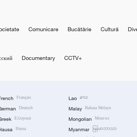
cietate
Comunicare
Bucătărie
Cultură
Div
сский
Documentary
CCTV+
French
Français
Lao
ລາວ
German
Deutsch
Malay
Bahasa Melayu
Greek
Ελληνικά
Mongolian
Монгол
Hausa
Hausa
Myanmar
မြန်မာဘာသာ