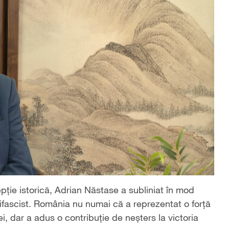
ție istorică, Adrian Năstase a subliniat în mod
ntifascist. România nu numai că a reprezentat o forță
ei, dar a adus o contribuție de neșters la victoria