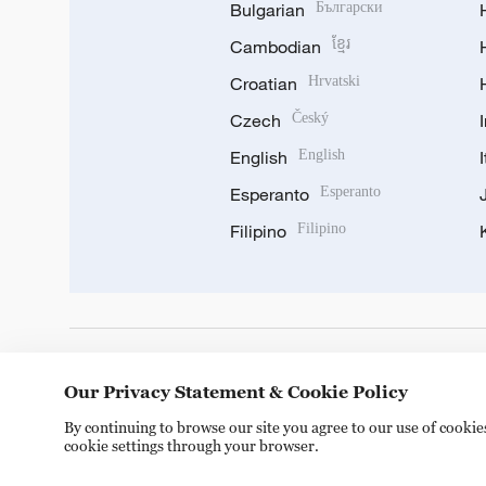
Bulgarian
Български
Cambodian
ខ្មែរ
Croatian
Hrvatski
Czech
Český
English
English
Esperanto
Esperanto
Filipino
Filipino
DOWNLOAD OUR APP
Our Privacy Statement & Cookie Policy
By continuing to browse our site you agree to our use of cooki
cookie settings through your browser.