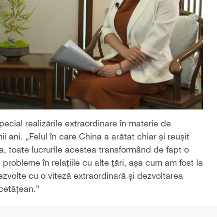
ecial realizările extraordinare în materie de
i ani. „Felul în care China a arătat chiar și reușit
, toate lucrurile acestea transformând de fapt o
probleme în relațiile cu alte țări, așa cum am fost la
ezvolte cu o viteză extraordinară și dezvoltarea
 cetățean.”