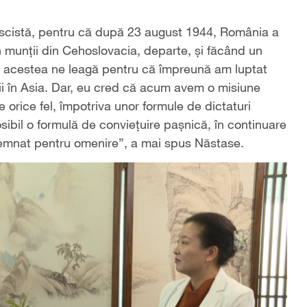
fascistă, pentru că după 23 august 1944, România a
n munții din Cehoslovacia, departe, și făcând un
le acestea ne leagă pentru că împreună am luptat
lții în Asia. Dar, eu cred că acum avem o misiune
rice fel, împotriva unor formule de dictaturi
ibil o formulă de conviețuire pașnică, în continuare
nsemnat pentru omenire”, a mai spus Năstase.