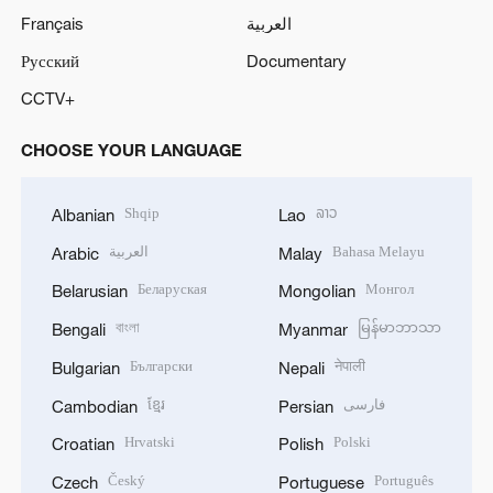
Français
العربية
Русский
Documentary
CCTV+
CHOOSE YOUR LANGUAGE
Shqip
ລາວ
Albanian
Lao
العربية
Bahasa Melayu
Arabic
Malay
Беларуская
Монгол
Belarusian
Mongolian
বাংলা
မြန်မာဘာသာ
Bengali
Myanmar
Български
नेपाली
Bulgarian
Nepali
ខ្មែរ
فارسی
Cambodian
Persian
Hrvatski
Polski
Croatian
Polish
Český
Português
Czech
Portuguese