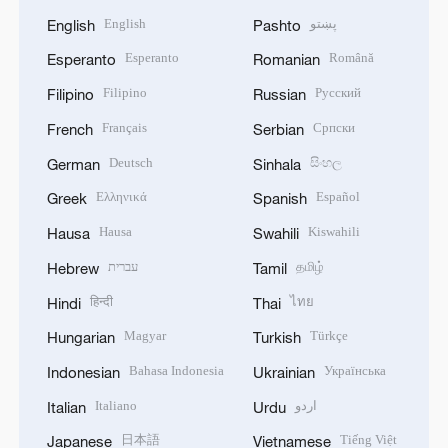
English
پښتو
English
Pashto
Esperanto
Română
Esperanto
Romanian
Filipino
Русский
Filipino
Russian
Français
Српски
French
Serbian
Deutsch
සිංහල
German
Sinhala
Ελληνικά
Español
Greek
Spanish
Hausa
Kiswahili
Hausa
Swahili
עברית
தமிழ்
Hebrew
Tamil
हिन्दी
ไทย
Hindi
Thai
Magyar
Türkçe
Hungarian
Turkish
Bahasa Indonesia
Українська
Indonesian
Ukrainian
Italiano
اردو
Italian
Urdu
日本語
Tiếng Việt
Japanese
Vietnamese