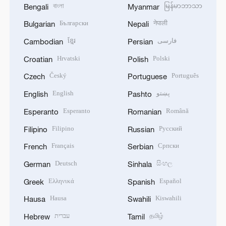
বাংলা
မြန်မာဘာသာ
Bengali
Myanmar
Български
नेपाली
Bulgarian
Nepali
ខ្មែរ
فارسی
Cambodian
Persian
Hrvatski
Polski
Croatian
Polish
Český
Português
Czech
Portuguese
English
پښتو
English
Pashto
Esperanto
Română
Esperanto
Romanian
Filipino
Русский
Filipino
Russian
Français
Српски
French
Serbian
Deutsch
සිංහල
German
Sinhala
Ελληνικά
Español
Greek
Spanish
Hausa
Kiswahili
Hausa
Swahili
עברית
தமிழ்
Hebrew
Tamil