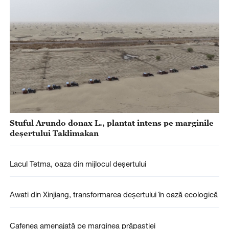
Stuful Arundo donax L., plantat intens pe marginile
deșertului Taklimakan
Lacul Tetma, oaza din mijlocul deșertului
Awati din Xinjiang, transformarea deșertului în oază ecologică
Cafenea amenajată pe marginea prăpastiei