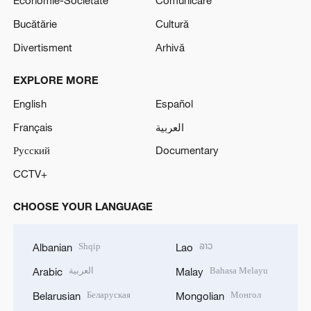
Economie-Societate
Comunicare
Bucătărie
Cultură
Divertisment
Arhivă
EXPLORE MORE
English
Español
Français
العربية
Русский
Documentary
CCTV+
CHOOSE YOUR LANGUAGE
Shqip
ລາວ
Albanian
Lao
العربية
Bahasa Melayu
Arabic
Malay
Беларуская
Монгол
Belarusian
Mongolian