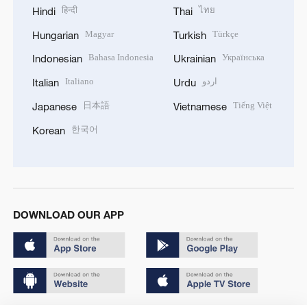
हिन्दी
ไทย
Hindi
Thai
Magyar
Türkçe
Hungarian
Turkish
Bahasa Indonesia
Українська
Indonesian
Ukrainian
Italiano
اردو
Italian
Urdu
日本語
Tiếng Việt
Japanese
Vietnamese
한국어
Korean
DOWNLOAD OUR APP