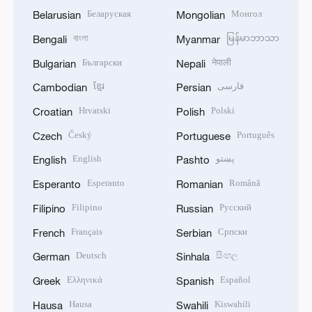
Беларуская
Монгол
Belarusian
Mongolian
বাংলা
မြန်မာဘာသာ
Bengali
Myanmar
Български
नेपाली
Bulgarian
Nepali
ខ្មែរ
فارسی
Cambodian
Persian
Hrvatski
Polski
Croatian
Polish
Český
Português
Czech
Portuguese
English
پښتو
English
Pashto
Esperanto
Română
Esperanto
Romanian
Filipino
Русский
Filipino
Russian
Français
Српски
French
Serbian
Deutsch
සිංහල
German
Sinhala
Ελληνικά
Español
Greek
Spanish
Hausa
Kiswahili
Hausa
Swahili