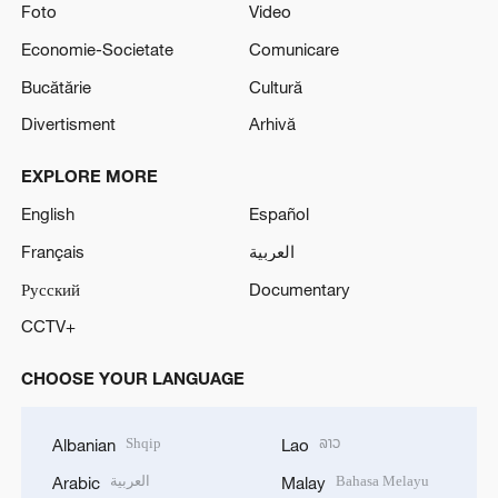
Foto
Video
Economie-Societate
Comunicare
Bucătărie
Cultură
Divertisment
Arhivă
EXPLORE MORE
English
Español
Français
العربية
Русский
Documentary
CCTV+
CHOOSE YOUR LANGUAGE
Shqip
ລາວ
Albanian
Lao
العربية
Bahasa Melayu
Arabic
Malay