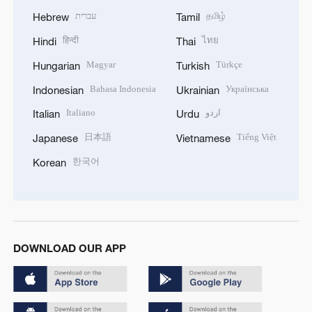
עברית
தமிழ்
Hebrew
Tamil
हिन्दी
ไทย
Hindi
Thai
Magyar
Türkçe
Hungarian
Turkish
Bahasa Indonesia
Українська
Indonesian
Ukrainian
Italiano
اردو
Italian
Urdu
日本語
Tiếng Việt
Japanese
Vietnamese
한국어
Korean
DOWNLOAD OUR APP