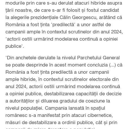
modurile prin care s-au derulat atacuri hibride asupra
țării noastre, de care s-ar fi folosit și fostul candidat
la alegerile prezidențiale Călin Georgescu, arătând că
România a fost ținta 'predilectă' a unor astfel de
campanii ample în contextul scrutinelor din anul 2024,
'actorii ostili urmărind modelarea continuă a opiniei
publice'.
'Din anchetele derulate la nivelul Parchetului General
se poate desprinde în acest moment concluzia (...) că
România a fost ținta predilectă a unor campanii
ample hibride, în contextul scrutinelor electorale din
anul 2024, actorii ostili urmărind modelarea continuă
a opiniei publice, destabilizarea capacității de decizie
a autorităților și diluarea gradului de coeziune la
nivelul populației. Campania lansată în spațiul
românesc s-a manifestat prin atacuri cibernetice,
măsuri de destabilizare a ordinii publice, cât și prin