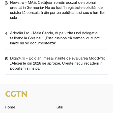
3
News.ro - MAE: Cetăţean român acuzat de spionaj,
arestat în Germania/ Nu au fost înregistrate solicitări de
asistenţă consulară din partea cetăţeanului sau a familiei
sale
4
Adevărul.ro - Maia Sandu, după vizita unei delegației
talibane la Chișinău: „Este rușinos că oameni cu funcții
înalte nu se documentează”
5
Digi24.ro - Bolojan, mesaj înainte de evaluarea Moody's:
„Alegerile din 2028 se apropie. Crește riscul recăderii în
populism și risipă”
Home
Știri