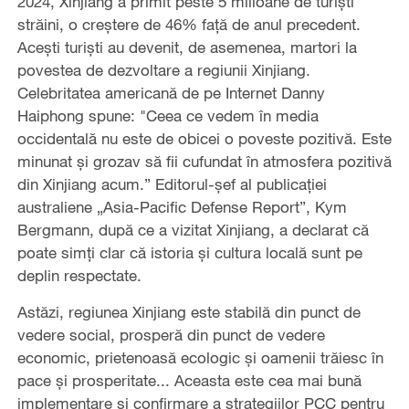
2024, Xinjiang a primit peste 5 milioane de turiști
străini, o creștere de 46% față de anul precedent.
Acești turiști au devenit, de asemenea, martori la
povestea de dezvoltare a regiunii Xinjiang.
Celebritatea americană de pe Internet Danny
Haiphong spune: "Ceea ce vedem în media
occidentală nu este de obicei o poveste pozitivă. Este
minunat și grozav să fii cufundat în atmosfera pozitivă
din Xinjiang acum.” Editorul-șef al publicației
australiene „Asia-Pacific Defense Report”, Kym
Bergmann, după ce a vizitat Xinjiang, a declarat că
poate simți clar că istoria și cultura locală sunt pe
deplin respectate.
Astăzi, regiunea Xinjiang este stabilă din punct de
vedere social, prosperă din punct de vedere
economic, prietenoasă ecologic și oamenii trăiesc în
pace și prosperitate... Aceasta este cea mai bună
implementare și confirmare a strategiilor PCC pentru