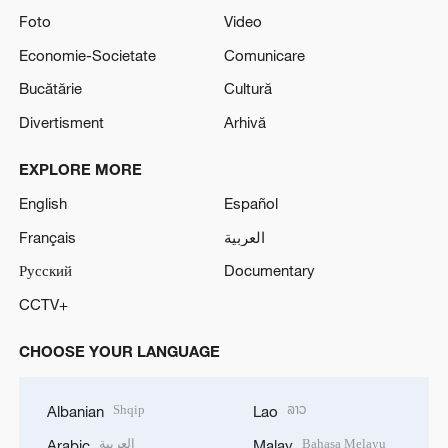
Foto
Video
Economie-Societate
Comunicare
Bucătărie
Cultură
Divertisment
Arhivă
EXPLORE MORE
English
Español
Français
العربية
Русский
Documentary
CCTV+
CHOOSE YOUR LANGUAGE
Shqip
ລາວ
Albanian
Lao
العربية
Bahasa Melayu
Arabic
Malay