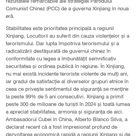
rezultatele remarcabile ale strategiei Partidului
Comunist Chinez (PCC) de a guverna Xinjiang în noua
eră.
Stabilitatea este prioritatea principală a regiunii
Xinjiang. Locuitorii au suferit din cauza violențelor și a
terorismului. Dar lupta împotriva terorismului și a
radicalizării desfășurată de guvernul chinez în
conformitate cu legea a îmbunătățit semnificativ
securitatea și ordinea publică în regiune. În Xinjiang,
nu mai există incidente teroriste violente de mulți ani,
iar gradul de satisfacție al diverselor grupuri etnice în
ceea ce privește sentimentul de siguranță se menține
la peste 99% de 5 ani consecutivi. Xinjiang a primit
peste 300 de milioane de turiști în 2024 și toată lumea
a apreciat stabilitatea, armonia și siguranța de aici.
Ambasadorul Cubei în China, Alberto Blanco Silva, a
declarat recent că a fost impresionat profund de
dezvoltarea economică rapidă a regiunii Xinjiang și de