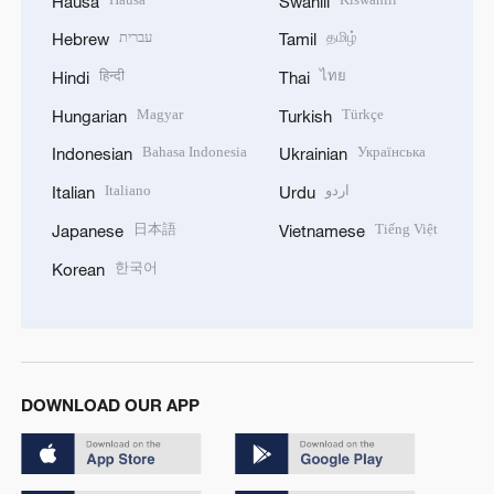
Hausa
Swahili
עברית
தமிழ்
Hebrew
Tamil
हिन्दी
ไทย
Hindi
Thai
Magyar
Türkçe
Hungarian
Turkish
Bahasa Indonesia
Українська
Indonesian
Ukrainian
Italiano
اردو
Italian
Urdu
日本語
Tiếng Việt
Japanese
Vietnamese
한국어
Korean
DOWNLOAD OUR APP