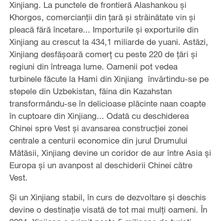
Xinjiang. La punctele de frontieră Alashankou și
Khorgos, comercianții din țară și străinătate vin și
pleacă fără încetare... Importurile și exporturile din
Xinjiang au crescut la 434,1 miliarde de yuani. Astăzi,
Xinjiang desfășoară comerț cu peste 220 de țări și
regiuni din întreaga lume. Oamenii pot vedea
turbinele făcute la Hami din Xinjiang învârtindu-se pe
stepele din Uzbekistan, făina din Kazahstan
transformându-se în delicioase plăcinte naan coapte
în cuptoare din Xinjiang... Odată cu deschiderea
Chinei spre Vest și avansarea construcției zonei
centrale a centurii economice din jurul Drumului
Mătăsii, Xinjiang devine un coridor de aur între Asia și
Europa și un avanpost al deschiderii Chinei către
Vest.
Și un Xinjiang stabil, în curs de dezvoltare și deschis
devine o destinație visată de tot mai mulți oameni. În