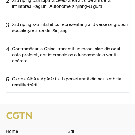
2
Xi Jinping participă la celebrarea a 70 de ani de la
înființarea Regiunii Autonome Xinjiang-Uigură
3
Xi Jinping s-a întâlnit cu reprezentanți ai diverselor grupuri
sociale și etnice din Xinjiang
4
Contramăsurile Chinei transmit un mesaj clar: dialogul
este preferat, dar interesele sale fundamentale vor fi
apărate
5
Cartea Albă a Apărării a Japoniei arată din nou ambiția
remilitarizării
Home
Știri