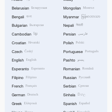
Беларуская
Монгол
Belarusian
Mongolian
বাংলা
မြန်မာဘာသာ
Bengali
Myanmar
Български
नेपाली
Bulgarian
Nepali
ខ្មែរ
فارسی
Cambodian
Persian
Hrvatski
Polski
Croatian
Polish
Český
Português
Czech
Portuguese
English
پښتو
English
Pashto
Esperanto
Română
Esperanto
Romanian
Filipino
Русский
Filipino
Russian
Français
Српски
French
Serbian
Deutsch
සිංහල
German
Sinhala
Ελληνικά
Español
Greek
Spanish
Hausa
Kiswahili