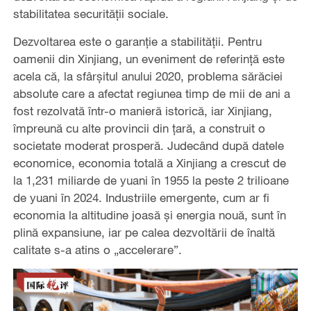
stabilitatea securității sociale.
Dezvoltarea este o garanție a stabilității. Pentru
oamenii din Xinjiang, un eveniment de referință este
acela că, la sfârșitul anului 2020, problema sărăciei
absolute care a afectat regiunea timp de mii de ani a
fost rezolvată într-o manieră istorică, iar Xinjiang,
împreună cu alte provincii din țară, a construit o
societate moderat prosperă. Judecând după datele
economice, economia totală a Xinjiang a crescut de
la 1,231 miliarde de yuani în 1955 la peste 2 trilioane
de yuani în 2024. Industriile emergente, cum ar fi
economia la altitudine joasă și energia nouă, sunt în
plină expansiune, iar pe calea dezvoltării de înaltă
calitate s-a atins o „accelerare”.