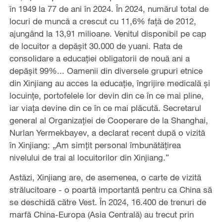
în 1949 la 77 de ani în 2024. În 2024, numărul total de
locuri de muncă a crescut cu 11,6% față de 2012,
ajungând la 13,91 milioane. Venitul disponibil pe cap
de locuitor a depășit 30.000 de yuani. Rata de
consolidare a educației obligatorii de nouă ani a
depășit 99%... Oamenii din diversele grupuri etnice
din Xinjiang au acces la educație, îngrijire medicală și
locuințe, portofelele lor devin din ce în ce mai pline,
iar viața devine din ce în ce mai plăcută. Secretarul
general al Organizației de Cooperare de la Shanghai,
Nurlan Yermekbayev, a declarat recent după o vizită
în Xinjiang: „Am simțit personal îmbunătățirea
nivelului de trai al locuitorilor din Xinjiang.”
Astăzi, Xinjiang are, de asemenea, o carte de vizită
strălucitoare - o poartă importantă pentru ca China să
se deschidă către Vest. În 2024, 16.400 de trenuri de
marfă China-Europa (Asia Centrală) au trecut prin