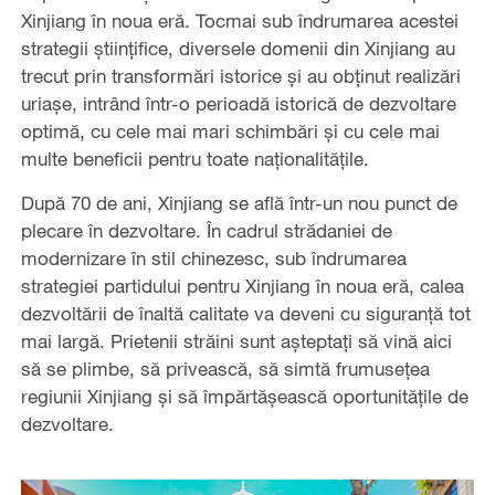
Xinjiang în noua eră. Tocmai sub îndrumarea acestei
strategii științifice, diversele domenii din Xinjiang au
trecut prin transformări istorice și au obținut realizări
uriașe, intrând într-o perioadă istorică de dezvoltare
optimă, cu cele mai mari schimbări și cu cele mai
multe beneficii pentru toate naționalitățile.
După 70 de ani, Xinjiang se află într-un nou punct de
plecare în dezvoltare. În cadrul strădaniei de
modernizare în stil chinezesc, sub îndrumarea
strategiei partidului pentru Xinjiang în noua eră, calea
dezvoltării de înaltă calitate va deveni cu siguranță tot
mai largă. Prietenii străini sunt așteptați să vină aici
să se plimbe, să privească, să simtă frumusețea
regiunii Xinjiang și să împărtășească oportunitățile de
dezvoltare.