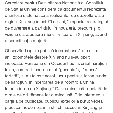
Cercetare pentru Dezvoltarea Națională al Consiliului
de Stat al Chinei consideră că documentul reprezintă
o sinteză sistematică a realizărilor de dezvoltare ale
regiunii Xinjiang în cei 70 de ani, în special a strategiei
de guvernare a partidului în noua eră, precum și o
viziune clară asupra muncii viitoare în Xinjiang, având
o semnificație majoră.
Observând opinia publică internațională din ultimii
ani, zgomotele despre Xinjiang nu s-au oprit
niciodată. Persoane din Occident au inventat narațiuni
false, cum ar fi așa-numitul "genocid" și "muncă
forțată", și au folosit acest lucru pentru a lansa runde
de sancțiuni în încercarea de a "controla China
folosindu-se de Xinjiang." Dar o minciună repetată de
o mie de ori rămâne tot o minciună. Prin intermediul
cărții albe publicate, publicul exterior a putut vedea
practica modernizării în stil chinezesc în Xinjiang și