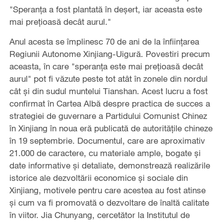
"Speranța a fost plantată în deșert, iar aceasta este
mai prețioasă decât aurul."
Anul acesta se împlinesc 70 de ani de la înființarea
Regiunii Autonome Xinjiang-Uigură. Povestiri precum
aceasta, în care "speranța este mai prețioasă decât
aurul" pot fi văzute peste tot atât în zonele din nordul
cât și din sudul muntelui Tianshan. Acest lucru a fost
confirmat în Cartea Albă despre practica de succes a
strategiei de guvernare a Partidului Comunist Chinez
în Xinjiang în noua eră publicată de autoritățile chineze
în 19 septembrie. Documentul, care are aproximativ
21.000 de caractere, cu materiale ample, bogate și
date informative și detaliate, demonstrează realizările
istorice ale dezvoltării economice și sociale din
Xinjiang, motivele pentru care acestea au fost atinse
și cum va fi promovată o dezvoltare de înaltă calitate
în viitor. Jia Chunyang, cercetător la Institutul de