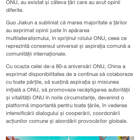
ONU, au existat și câteva țări care au avut opinii
diferite.
Guo Jiakun a subliniat că marea majoritate a țărilor
au exprimat opinii juste în apărarea
multilateralismului, în sprijinul rolului ONU, ceea ce
reprezintă consensul universal și aspirația comună a
comunității internaționale.
Cu ocazia celei de-a 80-a aniversări ONU, China a
exprimat disponibilitatea de a continua să colaboreze
cu toate părțile, să susțină aspirația și misiunea
inițială a ONU, să promoveze recâștigarea autorității
și vitalității ONU în noile circumstanțe, devenind o
platformă importantă pentru toate țările, în vederea
intensificării dialogului și cooperării, coordonării
acțiunilor comune și abordării provocărilor globale.