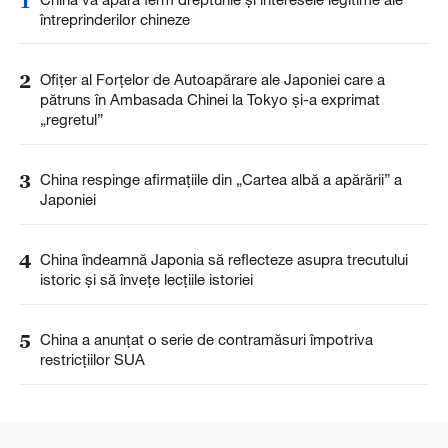
1
întreprinderilor chineze
2
Ofițer al Forțelor de Autoapărare ale Japoniei care a
pătruns în Ambasada Chinei la Tokyo și-a exprimat
„regretul”
3
China respinge afirmațiile din „Cartea albă a apărării” a
Japoniei
4
China îndeamnă Japonia să reflecteze asupra trecutului
istoric și să învețe lecțiile istoriei
5
China a anunţat o serie de contramăsuri împotriva
restricţiilor SUA