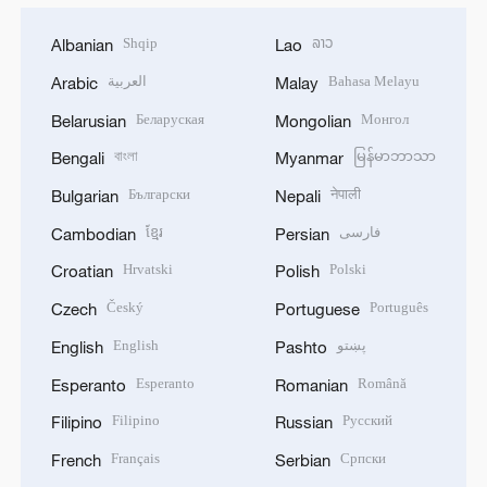
Shqip
ລາວ
Albanian
Lao
العربية
Bahasa Melayu
Arabic
Malay
Беларуская
Монгол
Belarusian
Mongolian
বাংলা
မြန်မာဘာသာ
Bengali
Myanmar
Български
नेपाली
Bulgarian
Nepali
ខ្មែរ
فارسی
Cambodian
Persian
Hrvatski
Polski
Croatian
Polish
Český
Português
Czech
Portuguese
English
پښتو
English
Pashto
Esperanto
Română
Esperanto
Romanian
Filipino
Русский
Filipino
Russian
Français
Српски
French
Serbian