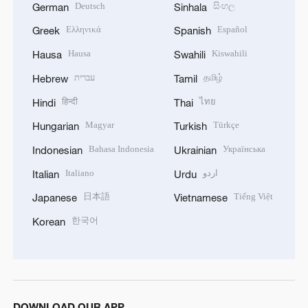
Deutsch
සිංහල
German
Sinhala
Ελληνικά
Español
Greek
Spanish
Hausa
Kiswahili
Hausa
Swahili
עברית
தமிழ்
Hebrew
Tamil
हिन्दी
ไทย
Hindi
Thai
Magyar
Türkçe
Hungarian
Turkish
Bahasa Indonesia
Українська
Indonesian
Ukrainian
Italiano
اردو
Italian
Urdu
日本語
Tiếng Việt
Japanese
Vietnamese
한국어
Korean
DOWNLOAD OUR APP