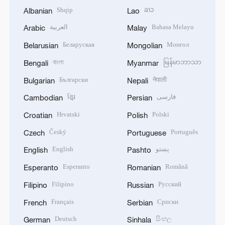
Shqip
ລາວ
Albanian
Lao
العربية
Bahasa Melayu
Arabic
Malay
Беларуская
Монгол
Belarusian
Mongolian
বাংলা
မြန်မာဘာသာ
Bengali
Myanmar
Български
नेपाली
Bulgarian
Nepali
ខ្មែរ
فارسی
Cambodian
Persian
Hrvatski
Polski
Croatian
Polish
Český
Português
Czech
Portuguese
English
پښتو
English
Pashto
Esperanto
Română
Esperanto
Romanian
Filipino
Русский
Filipino
Russian
Français
Српски
French
Serbian
Deutsch
සිංහල
German
Sinhala