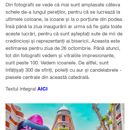
Din fotografii se vede că mai sunt amplasate câteva
schele de-a lungul pereților, pentru că se lucrează la
ultimele coloane, la icoane și la o porțiune din podea.
Însă până la ziua inaugurării ar urma să fie gata toate
aceste lucrări, pentru că sunt așteptați sute de mii de
credincioși și reprezentanți ai bisericii. Aceasta este
estimarea pentru ziua de 26 octombrie. Până atunci,
tot din fotografii vedem și vitraliile impresionante,
sunt peste 100. Vedem icoanele. De altfel, sunt
înfățișați 300 de sfinți, poleiți cu aur și candelabrele -
piesele centrale din această catedrală.
Textul integral
AICI