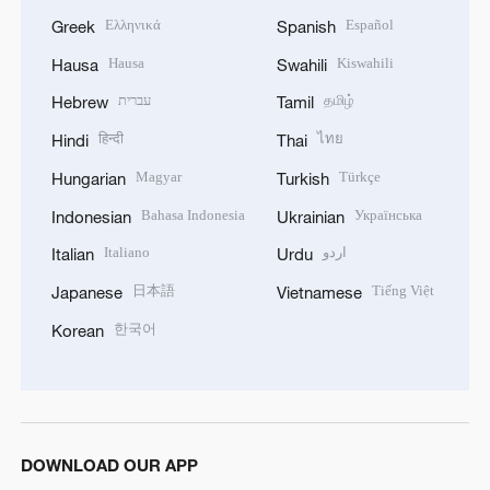
Ελληνικά
Español
Greek
Spanish
Hausa
Kiswahili
Hausa
Swahili
עברית
தமிழ்
Hebrew
Tamil
हिन्दी
ไทย
Hindi
Thai
Magyar
Türkçe
Hungarian
Turkish
Bahasa Indonesia
Українська
Indonesian
Ukrainian
Italiano
اردو
Italian
Urdu
日本語
Tiếng Việt
Japanese
Vietnamese
한국어
Korean
DOWNLOAD OUR APP