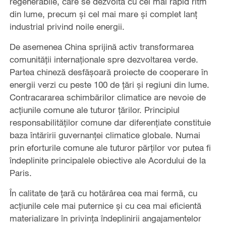
regenerabile, care se dezvoltă cu cel mai rapid ritm
din lume, precum și cel mai mare și complet lanț
industrial privind noile energii.
De asemenea China sprijină activ transformarea
comunității internaționale spre dezvoltarea verde.
Partea chineză desfășoară proiecte de cooperare în
energii verzi cu peste 100 de țări și regiuni din lume.
Contracararea schimbărilor climatice are nevoie de
acțiunile comune ale tuturor țărilor. Principiul
responsabilităților comune dar diferențiate constituie
baza întăririi guvernanței climatice globale. Numai
prin eforturile comune ale tuturor părților vor putea fi
îndeplinite principalele obiective ale Acordului de la
Paris.
În calitate de țară cu hotărârea cea mai fermă, cu
acțiunile cele mai puternice și cu cea mai eficientă
materializare în privința îndeplinirii angajamentelor