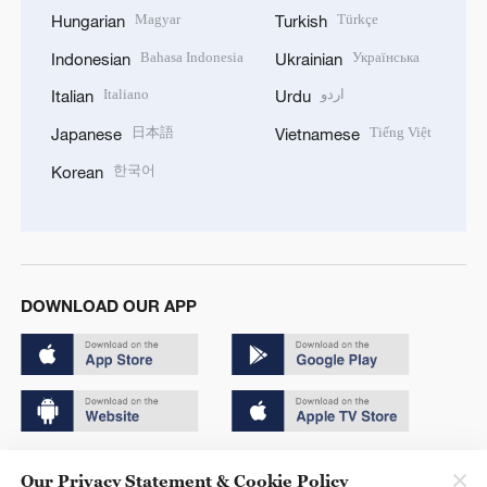
Magyar
Türkçe
Hungarian
Turkish
Bahasa Indonesia
Українська
Indonesian
Ukrainian
Italiano
اردو
Italian
Urdu
日本語
Tiếng Việt
Japanese
Vietnamese
한국어
Korean
DOWNLOAD OUR APP
Copyright © 2024 CGTN.
Our Privacy Statement & Cookie Policy