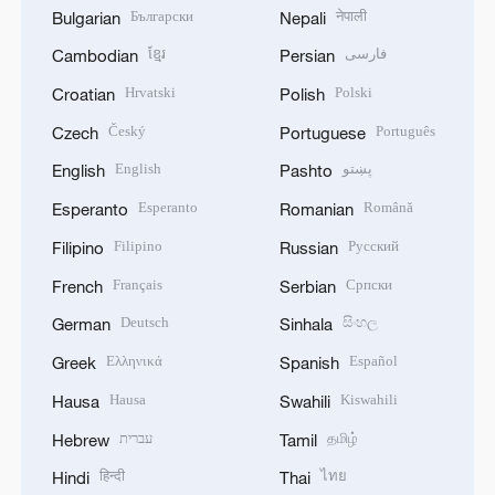
Български
नेपाली
Bulgarian
Nepali
ខ្មែរ
فارسی
Cambodian
Persian
Hrvatski
Polski
Croatian
Polish
Český
Português
Czech
Portuguese
English
پښتو
English
Pashto
Esperanto
Română
Esperanto
Romanian
Filipino
Русский
Filipino
Russian
Français
Српски
French
Serbian
Deutsch
සිංහල
German
Sinhala
Ελληνικά
Español
Greek
Spanish
Hausa
Kiswahili
Hausa
Swahili
עברית
தமிழ்
Hebrew
Tamil
हिन्दी
ไทย
Hindi
Thai