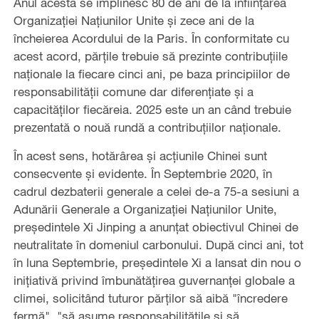
Anul acesta se împlinesc 80 de ani de la înființarea
Organizației Națiunilor Unite și zece ani de la
încheierea Acordului de la Paris. În conformitate cu
acest acord, părțile trebuie să prezinte contribuțiile
naționale la fiecare cinci ani, pe baza principiilor de
responsabilității comune dar diferențiate și a
capacităților fiecăreia. 2025 este un an când trebuie
prezentată o nouă rundă a contribuțiilor naționale.
În acest sens, hotărârea şi acţiunile Chinei sunt
consecvente şi evidente. În Septembrie 2020, în
cadrul dezbaterii generale a celei de-a 75-a sesiuni a
Adunării Generale a Organizației Națiunilor Unite,
președintele Xi Jinping a anunțat obiectivul Chinei de
neutralitate în domeniul carbonului. După cinci ani, tot
în luna Septembrie, președintele Xi a lansat din nou o
inițiativă privind îmbunătățirea guvernanței globale a
climei, solicitând tuturor părților să aibă "încredere
fermă", "să asume responsabilitățile și să