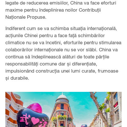
legate de reducerea emisiilor, China va face eforturi
maxime pentru îndeplinirea noilor Contribuții
Naționale Propuse.
Indiferent cum se va schimba situația internațională,
acțiunile Chinei pentru a face față schimbărilor
climatice nu se va încetini, eforturile pentru stimularea
colaborărilor internaționale nu se vor slăbi. China va
continua să îndeplinească alături de toate părțile
responsabilități comune dar și diferențiate,
impulsionând construcția unei lumi curate, frumoase
și durabile.