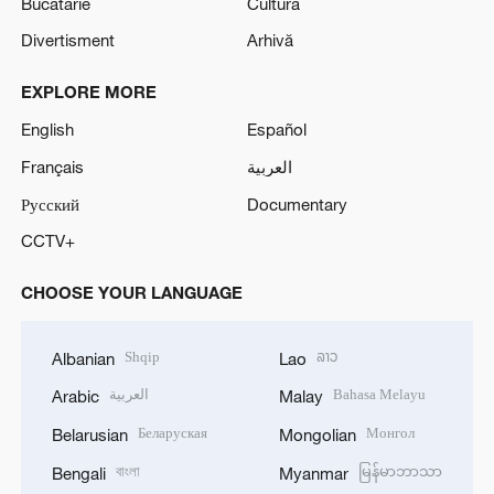
Bucătărie
Cultură
Divertisment
Arhivă
EXPLORE MORE
English
Español
Français
العربية
Русский
Documentary
CCTV+
CHOOSE YOUR LANGUAGE
Shqip
ລາວ
Albanian
Lao
العربية
Bahasa Melayu
Arabic
Malay
Беларуская
Монгол
Belarusian
Mongolian
বাংলা
မြန်မာဘာသာ
Bengali
Myanmar