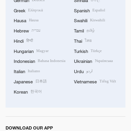
German
Sinhala
Ελληνικά
Español
Greek
Spanish
Hausa
Kiswahili
Hausa
Swahili
עברית
தமிழ்
Hebrew
Tamil
हिन्दी
ไทย
Hindi
Thai
Magyar
Türkçe
Hungarian
Turkish
Bahasa Indonesia
Українська
Indonesian
Ukrainian
Italiano
اردو
Italian
Urdu
日本語
Tiếng Việt
Japanese
Vietnamese
한국어
Korean
DOWNLOAD OUR APP