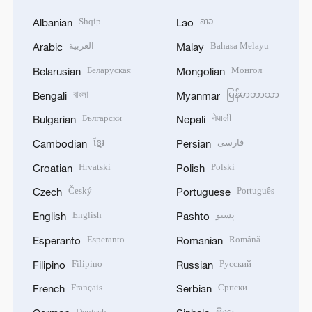
Shqip
ລາວ
Albanian
Lao
العربية
Bahasa Melayu
Arabic
Malay
Беларуская
Монгол
Belarusian
Mongolian
বাংলা
မြန်မာဘာသာ
Bengali
Myanmar
Български
नेपाली
Bulgarian
Nepali
ខ្មែរ
فارسی
Cambodian
Persian
Hrvatski
Polski
Croatian
Polish
Český
Português
Czech
Portuguese
English
پښتو
English
Pashto
Esperanto
Română
Esperanto
Romanian
Filipino
Русский
Filipino
Russian
Français
Српски
French
Serbian
Deutsch
සිංහල