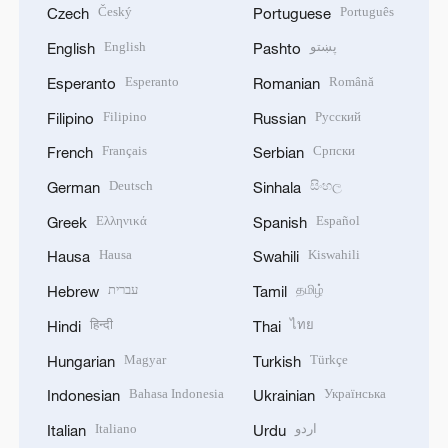
Český
Português
Czech
Portuguese
English
پښتو
English
Pashto
Esperanto
Română
Esperanto
Romanian
Filipino
Русский
Filipino
Russian
Français
Српски
French
Serbian
Deutsch
සිංහල
German
Sinhala
Ελληνικά
Español
Greek
Spanish
Hausa
Kiswahili
Hausa
Swahili
עברית
தமிழ்
Hebrew
Tamil
हिन्दी
ไทย
Hindi
Thai
Magyar
Türkçe
Hungarian
Turkish
Bahasa Indonesia
Українська
Indonesian
Ukrainian
Italiano
اردو
Italian
Urdu