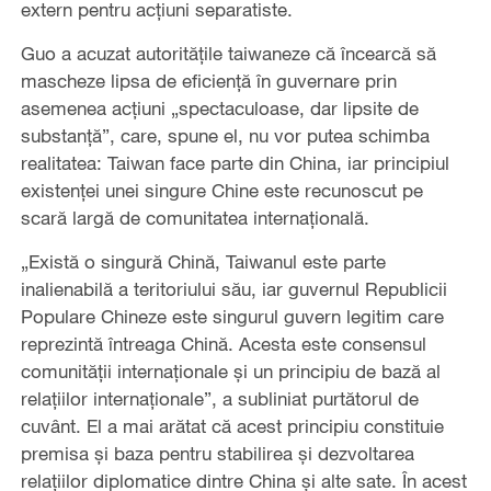
extern pentru acțiuni separatiste.
Guo a acuzat autoritățile taiwaneze că încearcă să
mascheze lipsa de eficiență în guvernare prin
asemenea acțiuni „spectaculoase, dar lipsite de
substanță”, care, spune el, nu vor putea schimba
realitatea: Taiwan face parte din China, iar principiul
existenței unei singure Chine este recunoscut pe
scară largă de comunitatea internațională.
„Există o singură Chină, Taiwanul este parte
inalienabilă a teritoriului său, iar guvernul Republicii
Populare Chineze este singurul guvern legitim care
reprezintă întreaga Chină. Acesta este consensul
comunității internaționale și un principiu de bază al
relațiilor internaționale”, a subliniat purtătorul de
cuvânt. El a mai arătat că acest principiu constituie
premisa și baza pentru stabilirea și dezvoltarea
relațiilor diplomatice dintre China și alte sate. În acest