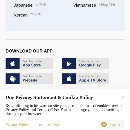
日本語
Tiếng Việt
Japanese
Vietnamese
한국어
Korean
DOWNLOAD OUR APP
Copyright © 2024 CGTN.
Our Privacy Statement & Cookie Policy
京ICP备20000184号
By continuing to browse our site you agree to our use of cookies, revised
Privacy Policy and Terms of Use. You can change your cookie settings
京公网安备 11010502050052号
through your browser.
Disinformation report hotline: 010-85061466
Privacy Policy
Terms of Use
I agree