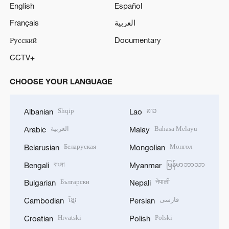
English
Español
Français
العربية
Русский
Documentary
CCTV+
CHOOSE YOUR LANGUAGE
Shqip
ລາວ
Albanian
Lao
العربية
Bahasa Melayu
Arabic
Malay
Беларуская
Монгол
Belarusian
Mongolian
বাংলা
မြန်မာဘာသာ
Bengali
Myanmar
Български
नेपाली
Bulgarian
Nepali
ខ្មែរ
فارسی
Cambodian
Persian
Hrvatski
Polski
Croatian
Polish