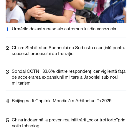
1
Urmările dezastruoase ale cutremurului din Venezuela
2
China: Stabilitatea Sudanului de Sud este esențială pentru
succesul procesului de tranziție
3
Sondaj CGTN | 83,6% dintre respondenți cer vigilență față
de accelerarea expansiunii militare a Japoniei sub noul
militarism
4
Beijing va fi Capitala Mondială a Arhitecturii în 2029
5
China îndeamnă la prevenirea infiltrării „celor trei forțe”prin
noile tehnologii