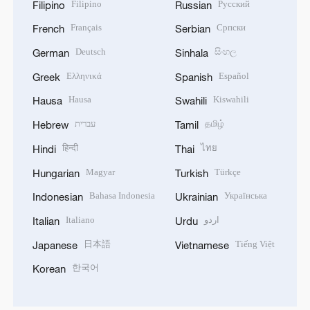
Filipino
Русский
Filipino
Russian
Français
Српски
French
Serbian
Deutsch
සිංහල
German
Sinhala
Ελληνικά
Español
Greek
Spanish
Hausa
Kiswahili
Hausa
Swahili
עברית
தமிழ்
Hebrew
Tamil
हिन्दी
ไทย
Hindi
Thai
Magyar
Türkçe
Hungarian
Turkish
Bahasa Indonesia
Українська
Indonesian
Ukrainian
Italiano
اردو
Italian
Urdu
日本語
Tiếng Việt
Japanese
Vietnamese
한국어
Korean