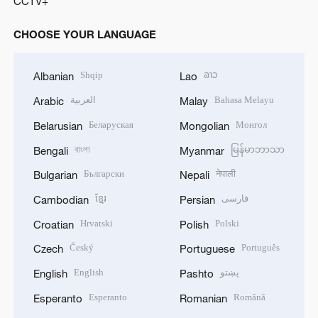
CCTV+
CHOOSE YOUR LANGUAGE
Shqip
ລາວ
Albanian
Lao
العربية
Bahasa Melayu
Arabic
Malay
Беларуская
Монгол
Belarusian
Mongolian
বাংলা
မြန်မာဘာသာ
Bengali
Myanmar
Български
नेपाली
Bulgarian
Nepali
ខ្មែរ
فارسی
Cambodian
Persian
Hrvatski
Polski
Croatian
Polish
Český
Português
Czech
Portuguese
English
پښتو
English
Pashto
Esperanto
Română
Esperanto
Romanian