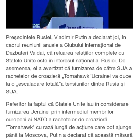
Președintele Rusiei, Vladimir Putin a declarat joi, în
cadrul reuniunii anuale a Clubului Internațional de
Dezbateri Valdai, că reluarea relațiilor complete cu
Statele Unite este în interesul național al Rusiei. De
asemenea, el a avertizat că furnizarea de către SUA a
rachetelor de croazieră „Tomahawk”Ucrainei va duce
la o „escaladare totală”a tensiunilor dintre Rusia și
SUA.
Referitor la faptul că Statele Unite iau în considerare
furnizarea Ucrainei prin intermediul membrilor
europeni ai NATO a rachetelor de croazieră
'Tomahawk' cu rază lungă de acțiune care pot ajunge
până la Moscova, Putin a declarat că această măsură