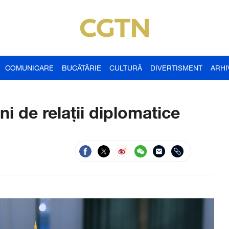
COMUNICARE
BUCĂTĂRIE
CULTURĂ
DIVERTISMENT
ARHI
i de relații diplomatice