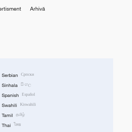
ertisment
Arhivă
Serbian
Српски
Sinhala
සිංහල
Spanish
Español
Swahili
Kiswahili
Tamil
தமிழ்
Thai
ไทย