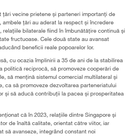
 țări vecine prietene și parteneri importanți de
e, ambele țări au aderat la respect și încredere
elațiile bilaterale fiind în îmbunătățire continuă și
tate fructuoase. Cele două state au avansat
ducând beneficii reale popoarelor lor.
ă, cu ocazia împlinirii a 35 de ani de la stabilirea
ea politică reciprocă, să promoveze cooperări de
ale, să mențină sistemul comercial multilateral și
nale, ca să promoveze dezvoltarea parteneriatului
tor și să aducă contribuții la pacea și prosperitatea
onat că în 2023, relațiile dintre Singapore și
r de înaltă calitate, orientat către viitor, iar
at să avanseze, integrând constant noi