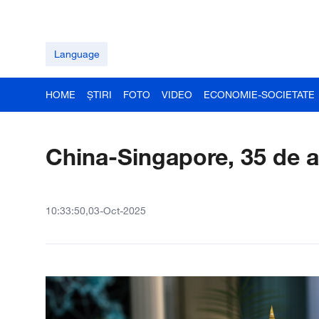
Language
HOME
ȘTIRI
FOTO
VIDEO
ECONOMIE-SOCIETATE
China-Singapore, 35 de an
10:33:50,03-Oct-2025