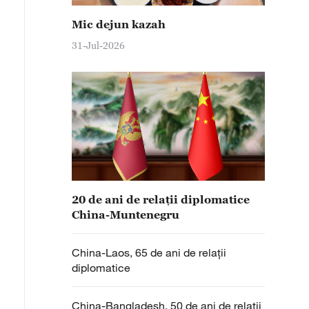
Mic dejun kazah
31-Jul-2026
20 de ani de relații diplomatice
China-Muntenegru
China-Laos, 65 de ani de relații
diplomatice
China-Bangladesh, 50 de ani de relații