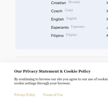
Croatian
Hrvatski
Czech
Český
English
English
Esperanto
Esperanto
Filipino
Filipino
DOWNLOAD OUR APP
Our Privacy Statement & Cookie Policy
By continuing to browse our site you agree to our use of cooki
cookie settings through your browser.
Privacy Policy
Terms of Use
Copyright © 2024 CGTN.
京ICP备20000184号
京公网安