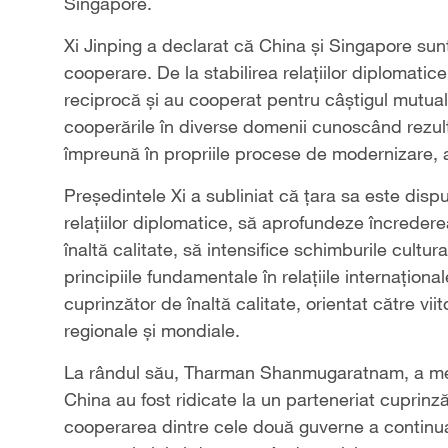
Singapore.
Xi Jinping a declarat că China și Singapore sunt
cooperare. De la stabilirea relațiilor diplomatic
reciprocă și au cooperat pentru câștigul mutual, r
cooperările în diverse domenii cunoscând rezul
împreună în propriile procese de modernizare, a
Președintele Xi a subliniat că țara sa este dispus
relațiilor diplomatice, să aprofundeze încreder
înaltă calitate, să intensifice schimburile cultur
principiile fundamentale în relațiile internațio
cuprinzător de înaltă calitate, orientat către vii
regionale și mondiale.
La rândul său, Tharman Shanmugaratnam, a menți
China au fost ridicate la un parteneriat cuprinzăto
cooperarea dintre cele două guverne a continu