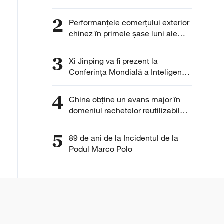
internaționali participanți la
WAIC 2026
2
Performanțele comerțului exterior
chinez în primele șase luni ale
anului 2026
3
Xi Jinping va fi prezent la
Conferința Mondială a Inteligenței
Artificiale 2026
4
China obține un avans major în
domeniul rachetelor reutilizabile
cu Marșul cel Lung-10B
5
89 de ani de la Incidentul de la
Podul Marco Polo