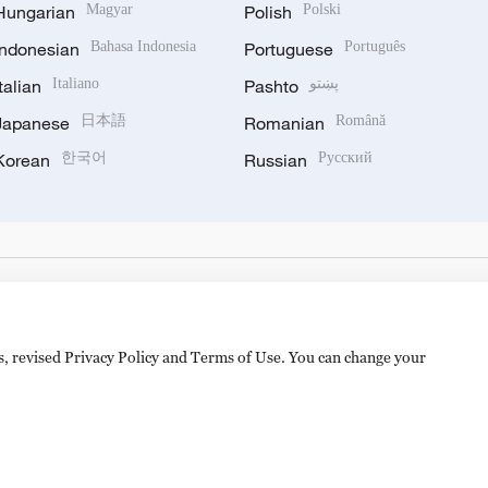
Hungarian
Magyar
Polish
Polski
Indonesian
Bahasa Indonesia
Portuguese
Português
Italian
Italiano
Pashto
پښتو
Japanese
日本語
Romanian
Română
Korean
한국어
Russian
Русский
es, revised Privacy Policy and Terms of Use. You can change your
备 11010502050052号
Disinformation report hotline: 010-8506146