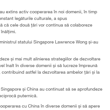
au extins activ cooperarea în noi domenii, în timp
nstant legăturile culturale, a spus
că cele două țări vor continua să colaboreze
înălțimi.
m-ministrul statului Singapore Lawrence Wong și-au
deze și mai mult alinierea strategiilor de dezvoltare
l înalt în diverse domenii și să lucreze împreună
 contribuind astfel la dezvoltarea ambelor țări și la
re Singapore și China au continuat să se aprofundeze
eciprocă puternică.
ooperarea cu China în diverse domenii și să apere