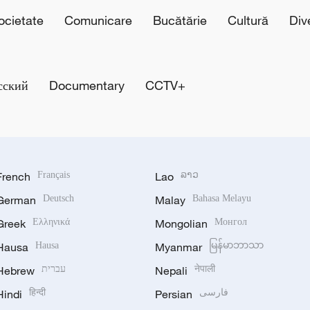
cietate
Comunicare
Bucătărie
Cultură
Div
сский
Documentary
CCTV+
French
Français
Lao
ລາວ
German
Deutsch
Malay
Bahasa Melayu
Greek
Ελληνικά
Mongolian
Монгол
Hausa
Hausa
Myanmar
မြန်မာဘာသာ
Hebrew
עברית
Nepali
नेपाली
Hindi
हिन्दी
Persian
فارسی