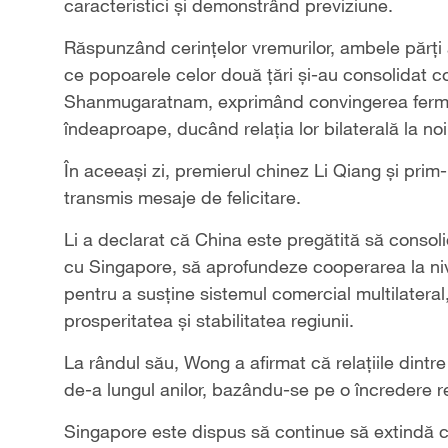
caracteristici și demonstrând previziune.
Răspunzând cerințelor vremurilor, ambele părți 
ce popoarele celor două țări și-au consolidat co
Shanmugaratnam, exprimând convingerea fermă 
îndeaproape, ducând relația lor bilaterală la noi 
În aceeași zi, premierul chinez Li Qiang și pri
transmis mesaje de felicitare.
Li a declarat că China este pregătită să consoli
cu Singapore, să aprofundeze cooperarea la nive
pentru a susține sistemul comercial multilateral,
prosperitatea și stabilitatea regiunii.
La rândul său, Wong a afirmat că relațiile dint
de-a lungul anilor, bazându-se pe o încredere r
Singapore este dispus să continue să extindă c