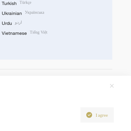
Turkish
Türkçe
Ukrainian
Українська
Urdu
اردو
Vietnamese
Tiếng Việt
I agree
6