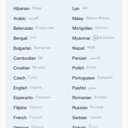
Shqip
ລາວ
Albanian
Lao
العربية
Bahasa Melayu
Arabic
Malay
Беларуская
Монгол
Belarusian
Mongolian
বাংলা
မြန်မာဘာသာ
Bengali
Myanmar
Български
नेपाली
Bulgarian
Nepali
ខ្មែរ
فارسی
Cambodian
Persian
Hrvatski
Polski
Croatian
Polish
Český
Português
Czech
Portuguese
English
پښتو
English
Pashto
Esperanto
Română
Esperanto
Romanian
Filipino
Русский
Filipino
Russian
Français
Српски
French
Serbian
Deutsch
සිංහල
German
Sinhala