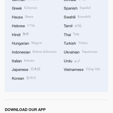
Ελληνικά
Español
Greek
Spanish
Hausa
Kiswahili
Hausa
Swahili
עברית
தமிழ்
Hebrew
Tamil
हिन्दी
ไทย
Hindi
Thai
Magyar
Türkçe
Hungarian
Turkish
Bahasa Indonesia
Українська
Indonesian
Ukrainian
Italiano
اردو
Italian
Urdu
日本語
Tiếng Việt
Japanese
Vietnamese
한국어
Korean
DOWNLOAD OUR APP