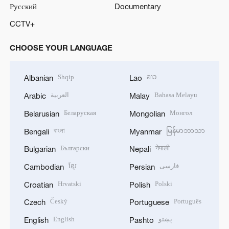
Русский
Documentary
CCTV+
CHOOSE YOUR LANGUAGE
Shqip
ລາວ
Albanian
Lao
العربية
Bahasa Melayu
Arabic
Malay
Беларуская
Монгол
Belarusian
Mongolian
বাংলা
မြန်မာဘာသာ
Bengali
Myanmar
Български
नेपाली
Bulgarian
Nepali
ខ្មែរ
فارسی
Cambodian
Persian
Hrvatski
Polski
Croatian
Polish
Český
Português
Czech
Portuguese
English
پښتو
English
Pashto