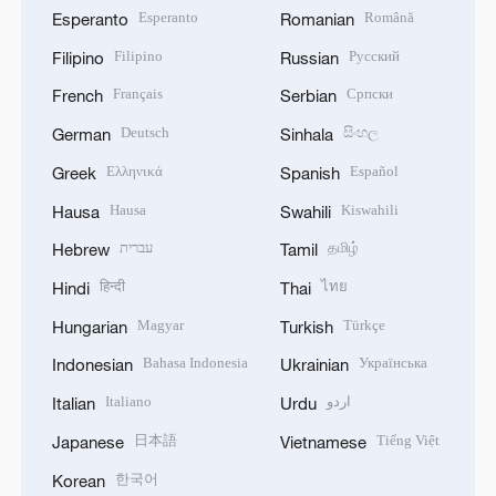
Esperanto
Română
Esperanto
Romanian
Filipino
Русский
Filipino
Russian
Français
Српски
French
Serbian
Deutsch
සිංහල
German
Sinhala
Ελληνικά
Español
Greek
Spanish
Hausa
Kiswahili
Hausa
Swahili
עברית
தமிழ்
Hebrew
Tamil
हिन्दी
ไทย
Hindi
Thai
Magyar
Türkçe
Hungarian
Turkish
Bahasa Indonesia
Українська
Indonesian
Ukrainian
Italiano
اردو
Italian
Urdu
日本語
Tiếng Việt
Japanese
Vietnamese
한국어
Korean