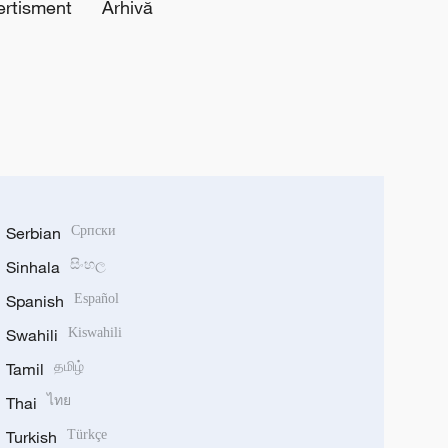
ertisment
Arhivă
Serbian
Српски
Sinhala
සිංහල
Spanish
Español
Swahili
Kiswahili
Tamil
தமிழ்
Thai
ไทย
Turkish
Türkçe