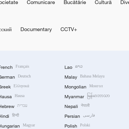
cietate
Comunicare
Bucătărie
Cultură
Div
сский
Documentary
CCTV+
French
Français
Lao
ລາວ
German
Deutsch
Malay
Bahasa Melayu
Greek
Ελληνικά
Mongolian
Монгол
Hausa
Hausa
Myanmar
မြန်မာဘာသာ
Hebrew
עברית
Nepali
नेपाली
Hindi
हिन्दी
Persian
فارسی
Hungarian
Magyar
Polish
Polski