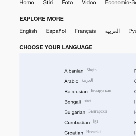
Home
Știri
Foto
Video
Economie-So
EXPLORE MORE
English
Español
Français
العربية
Ру
CHOOSE YOUR LANGUAGE
Albanian
Shqip
Arabic
العربية
Belarusian
Беларуская
Bengali
বাংলা
Bulgarian
Български
Cambodian
ខ្មែរ
Croatian
Hrvatski