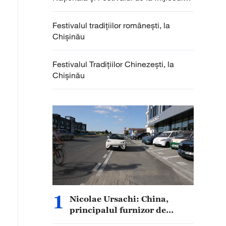
Toamnei
Festivalul tradițiilor românești, la
Chișinău
Festivalul Tradițiilor Chinezești, la
Chișinău
1
Nicolae Ursachi: China,
principalul furnizor de
autoturisme pentru