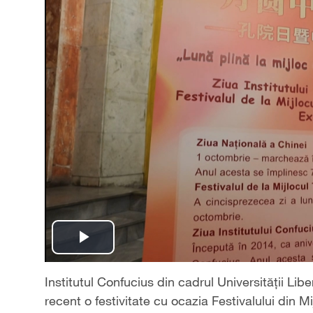
Play
Video
Institutul Confucius din cadrul Universității Li
recent o festivitate cu ocazia Festivalului din 