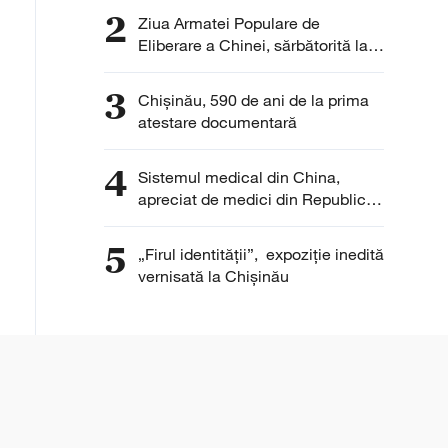
Republica Moldova
2
Ziua Armatei Populare de
Eliberare a Chinei, sărbătorită la
Chișinău
3
Chișinău, 590 de ani de la prima
atestare documentară
4
Sistemul medical din China,
apreciat de medici din Republica
Moldova pentru eficiență și
digitalizare
5
„Firul identității”, expoziție inedită
vernisată la Chișinău