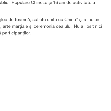
licii Populare Chineze și 16 ani de activitate a
jloc de toamnă, suflete unite cu China" și a inclus
rte marțiale şi ceremonia ceaiului. Nu a lipsit nici
ă participanților.