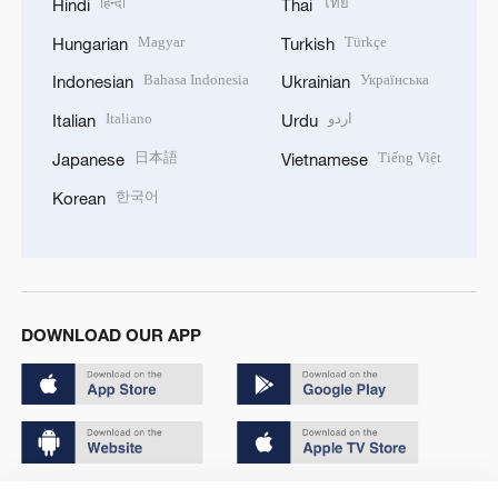
हिन्दी
ไทย
Hindi
Thai
Magyar
Türkçe
Hungarian
Turkish
Bahasa Indonesia
Українська
Indonesian
Ukrainian
Italiano
اردو
Italian
Urdu
日本語
Tiếng Việt
Japanese
Vietnamese
한국어
Korean
DOWNLOAD OUR APP