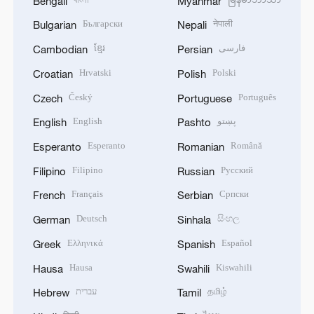
Bengali
Myanmar
Български
नेपाली
Bulgarian
Nepali
ខ្មែរ
فارسی
Cambodian
Persian
Hrvatski
Polski
Croatian
Polish
Český
Português
Czech
Portuguese
English
پښتو
English
Pashto
Esperanto
Română
Esperanto
Romanian
Filipino
Русский
Filipino
Russian
Français
Српски
French
Serbian
Deutsch
සිංහල
German
Sinhala
Ελληνικά
Español
Greek
Spanish
Hausa
Kiswahili
Hausa
Swahili
עברית
தமிழ்
Hebrew
Tamil