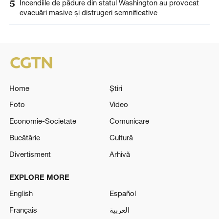
5
Incendiile de pădure din statul Washington au provocat
evacuări masive și distrugeri semnificative
Home
Știri
Foto
Video
Economie-Societate
Comunicare
Bucătărie
Cultură
Divertisment
Arhivă
EXPLORE MORE
English
Español
Français
العربية