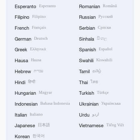
Esperanto
Română
Esperanto
Romanian
Filipino
Русский
Filipino
Russian
Français
Српски
French
Serbian
Deutsch
සිංහල
German
Sinhala
Ελληνικά
Español
Greek
Spanish
Hausa
Kiswahili
Hausa
Swahili
עברית
தமிழ்
Hebrew
Tamil
हिन्दी
ไทย
Hindi
Thai
Magyar
Türkçe
Hungarian
Turkish
Bahasa Indonesia
Українська
Indonesian
Ukrainian
Italiano
اردو
Italian
Urdu
日本語
Tiếng Việt
Japanese
Vietnamese
한국어
Korean