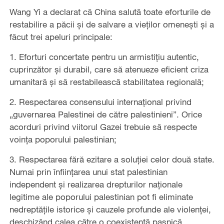
Wang Yi a declarat că China salută toate eforturile de
restabilire a păcii și de salvare a vieților omenești și a
făcut trei apeluri principale:
1. Eforturi concertate pentru un armistițiu autentic,
cuprinzător și durabil, care să atenueze eficient criza
umanitară și să restabilească stabilitatea regională;
2. Respectarea consensului internațional privind
„guvernarea Palestinei de către palestinieni”. Orice
acorduri privind viitorul Gazei trebuie să respecte
voința poporului palestinian;
3. Respectarea fără ezitare a soluției celor două state.
Numai prin înființarea unui stat palestinian
independent și realizarea drepturilor naționale
legitime ale poporului palestinian pot fi eliminate
nedreptățile istorice și cauzele profunde ale violenței,
deschizând calea către o coexistență pașnică