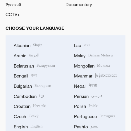
Русский
Documentary
CCTV+
CHOOSE YOUR LANGUAGE
Shqip
ລາວ
Albanian
Lao
العربية
Bahasa Melayu
Arabic
Malay
Беларуская
Монгол
Belarusian
Mongolian
বাংলা
မြန်မာဘာသာ
Bengali
Myanmar
Български
नेपाली
Bulgarian
Nepali
ខ្មែរ
فارسی
Cambodian
Persian
Hrvatski
Polski
Croatian
Polish
Český
Português
Czech
Portuguese
English
پښتو
English
Pashto