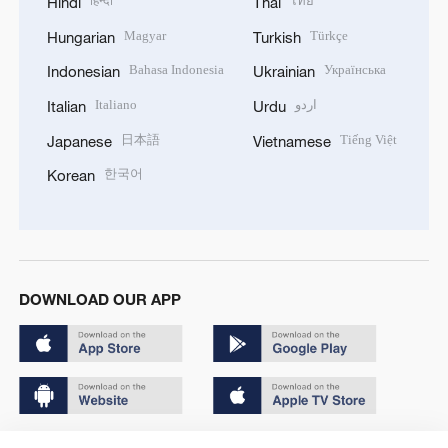
हिन्दी
ไทย
Hindi
Thai
Magyar
Türkçe
Hungarian
Turkish
Bahasa Indonesia
Українська
Indonesian
Ukrainian
Italiano
اردو
Italian
Urdu
日本語
Tiếng Việt
Japanese
Vietnamese
한국어
Korean
DOWNLOAD OUR APP
Copyright © 2024 CGTN.