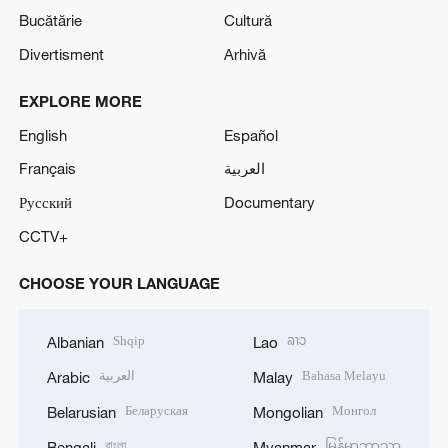
Bucătărie
Cultură
Divertisment
Arhivă
EXPLORE MORE
English
Español
Français
العربية
Русский
Documentary
CCTV+
CHOOSE YOUR LANGUAGE
Shqip
ລາວ
Albanian
Lao
العربية
Bahasa Melayu
Arabic
Malay
Беларуская
Монгол
Belarusian
Mongolian
বাংলা
မြန်မာဘာသာ
Bengali
Myanmar