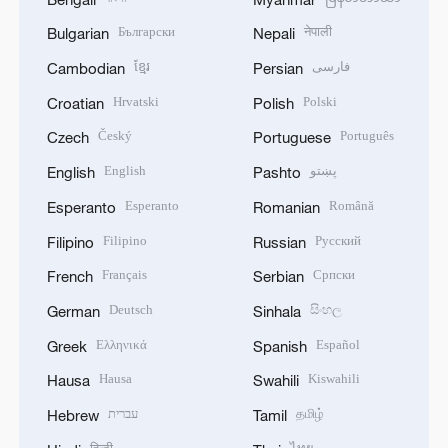
Български
नेपाली
Bulgarian
Nepali
ខ្មែរ
فارسی
Cambodian
Persian
Hrvatski
Polski
Croatian
Polish
Český
Português
Czech
Portuguese
English
پښتو
English
Pashto
Esperanto
Română
Esperanto
Romanian
Filipino
Русский
Filipino
Russian
Français
Српски
French
Serbian
Deutsch
සිංහල
German
Sinhala
Ελληνικά
Español
Greek
Spanish
Hausa
Kiswahili
Hausa
Swahili
עברית
தமிழ்
Hebrew
Tamil