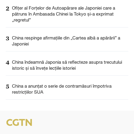
2
Ofițer al Forțelor de Autoapărare ale Japoniei care a
pătruns în Ambasada Chinei la Tokyo și-a exprimat
„regretul”
3
China respinge afirmațiile din „Cartea albă a apărării” a
Japoniei
4
China îndeamnă Japonia să reflecteze asupra trecutului
istoric și să învețe lecțiile istoriei
5
China a anunţat o serie de contramăsuri împotriva
restricţiilor SUA