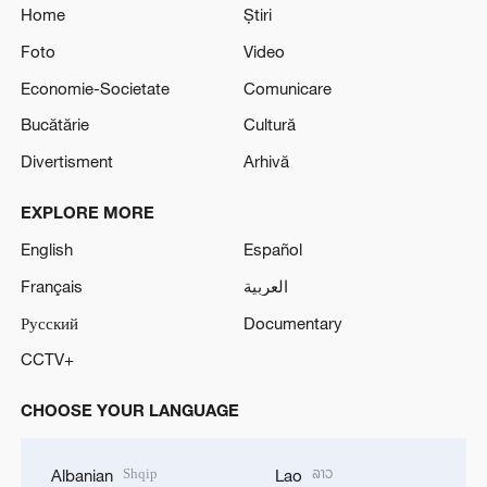
Home
Știri
Foto
Video
Economie-Societate
Comunicare
Bucătărie
Cultură
Divertisment
Arhivă
EXPLORE MORE
English
Español
Français
العربية
Русский
Documentary
CCTV+
CHOOSE YOUR LANGUAGE
Shqip
ລາວ
Albanian
Lao