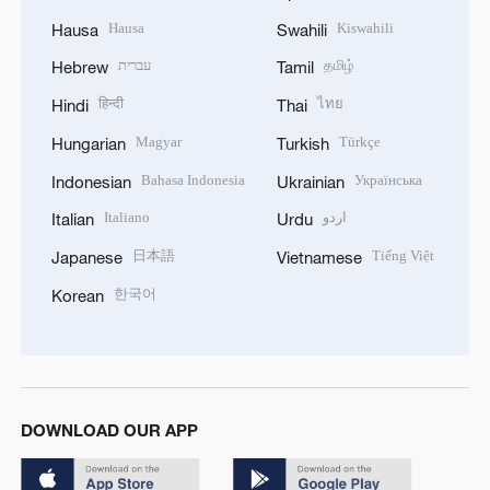
Hausa
Kiswahili
Hausa
Swahili
עברית
தமிழ்
Hebrew
Tamil
हिन्दी
ไทย
Hindi
Thai
Magyar
Türkçe
Hungarian
Turkish
Bahasa Indonesia
Українська
Indonesian
Ukrainian
Italiano
اردو
Italian
Urdu
日本語
Tiếng Việt
Japanese
Vietnamese
한국어
Korean
DOWNLOAD OUR APP