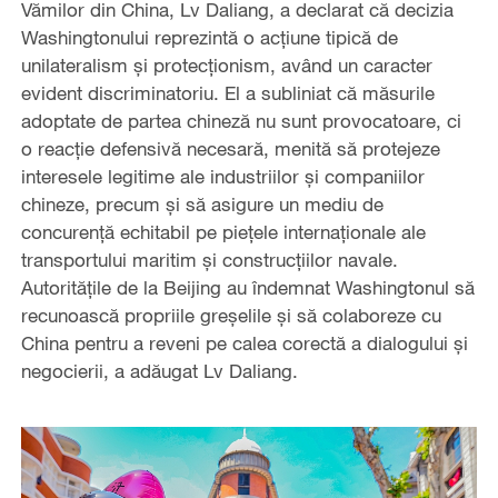
Vămilor din China, Lv Daliang, a declarat că decizia
Washingtonului reprezintă o acțiune tipică de
unilateralism și protecționism, având un caracter
evident discriminatoriu. El a subliniat că măsurile
adoptate de partea chineză nu sunt provocatoare, ci
o reacție defensivă necesară, menită să protejeze
interesele legitime ale industriilor și companiilor
chineze, precum și să asigure un mediu de
concurență echitabil pe piețele internaționale ale
transportului maritim și construcțiilor navale.
Autoritățile de la Beijing au îndemnat Washingtonul să
recunoască propriile greșelile și să colaboreze cu
China pentru a reveni pe calea corectă a dialogului și
negocierii, a adăugat Lv Daliang.