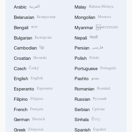
العربية
Bahasa Melayu
Arabic
Malay
Беларуская
Монгол
Belarusian
Mongolian
বাংলা
မြန်မာဘာသာ
Bengali
Myanmar
Български
नेपाली
Bulgarian
Nepali
ខ្មែរ
فارسی
Cambodian
Persian
Hrvatski
Polski
Croatian
Polish
Český
Português
Czech
Portuguese
English
پښتو
English
Pashto
Esperanto
Română
Esperanto
Romanian
Filipino
Русский
Filipino
Russian
Français
Српски
French
Serbian
Deutsch
සිංහල
German
Sinhala
Ελληνικά
Español
Greek
Spanish