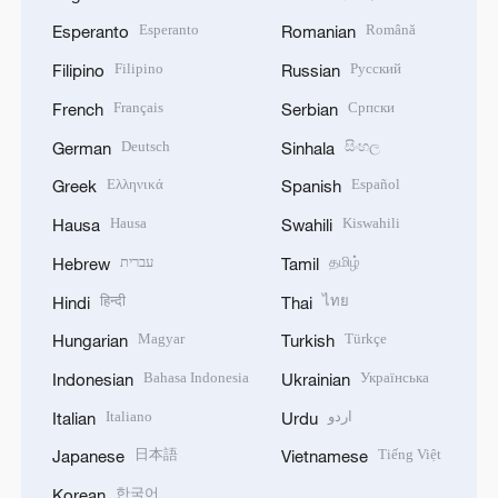
Esperanto
Română
Esperanto
Romanian
Filipino
Русский
Filipino
Russian
Français
Српски
French
Serbian
Deutsch
සිංහල
German
Sinhala
Ελληνικά
Español
Greek
Spanish
Hausa
Kiswahili
Hausa
Swahili
עברית
தமிழ்
Hebrew
Tamil
हिन्दी
ไทย
Hindi
Thai
Magyar
Türkçe
Hungarian
Turkish
Bahasa Indonesia
Українська
Indonesian
Ukrainian
Italiano
اردو
Italian
Urdu
日本語
Tiếng Việt
Japanese
Vietnamese
한국어
Korean