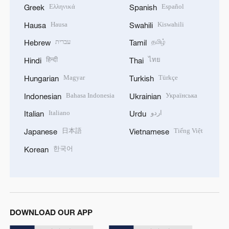
Ελληνικά
Español
Greek
Spanish
Hausa
Kiswahili
Hausa
Swahili
עברית
தமிழ்
Hebrew
Tamil
हिन्दी
ไทย
Hindi
Thai
Magyar
Türkçe
Hungarian
Turkish
Bahasa Indonesia
Українська
Indonesian
Ukrainian
Italiano
اردو
Italian
Urdu
日本語
Tiếng Việt
Japanese
Vietnamese
한국어
Korean
DOWNLOAD OUR APP