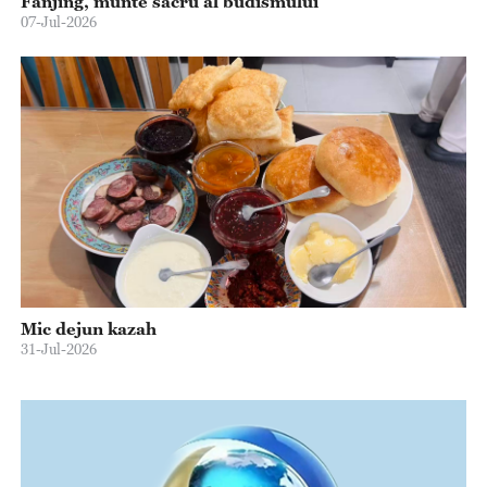
Fanjing, munte sacru al budismului
07-Jul-2026
Mic dejun kazah
31-Jul-2026