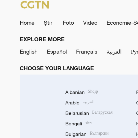
Home
Știri
Foto
Video
Economie-So
EXPLORE MORE
English
Español
Français
العربية
Ру
CHOOSE YOUR LANGUAGE
Albanian
Shqip
Arabic
العربية
Belarusian
Беларуская
Bengali
বাংলা
Bulgarian
Български