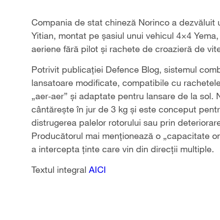
Compania de stat chineză Norinco a dezvăluit 
Yitian, montat pe şasiul unui vehicul 4×4 Yema,
aeriene fără pilot şi rachete de croazieră de vite
Potrivit publicaţiei Defence Blog, sistemul com
lansatoare modificate, compatibile cu rachetele 
„aer‑aer” şi adaptate pentru lansare de la sol. N
cântăreşte în jur de 3 kg şi este conceput pentr
distrugerea palelor rotorului sau prin deteriorar
Producătorul mai menţionează o „capacitate omn
a intercepta ţinte care vin din direcţii multiple.
Textul integral
AICI