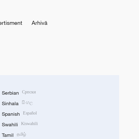
ertisment
Arhivă
Serbian
Српски
Sinhala
සිංහල
Spanish
Español
Swahili
Kiswahili
Tamil
தமிழ்