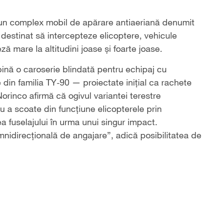
un complex mobil de apărare antiaeriană denumit
 destinat să intercepteze elicoptere, vehicule
ză mare la altitudini joase şi foarte joase.
bină o caroserie blindată pentru echipaj cu
din familia TY‑90 — proiectate iniţial ca rachete
orinco afirmă că ogivul variantei terestre
u a scoate din funcţiune elicopterele prin
ea fuselajului în urma unui singur impact.
idirecţională de angajare”, adică posibilitatea de