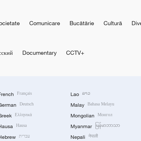
cietate
Comunicare
Bucătărie
Cultură
Div
сский
Documentary
CCTV+
French
Français
Lao
ລາວ
German
Deutsch
Malay
Bahasa Melayu
Greek
Ελληνικά
Mongolian
Монгол
Hausa
Hausa
Myanmar
မြန်မာဘာသာ
Hebrew
עברית
Nepali
नेपाली