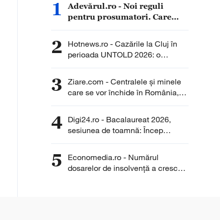
1
Adevărul.ro - Noi reguli
pentru prosumatori. Care
sunt cele mai importante
schimbări pe care trebuie să
2
Hotnews.ro - Cazările la Cluj în
le știe românii
perioada UNTOLD 2026: o
garsonieră ajunge să coste pe
noapte cât chiria pe o lună pentru
3
Ziare.com - Centralele și minele
un apartament
care se vor închide în România,
până în 2030. Ce prevede legea
decarbonizării
4
Digi24.ro - Bacalaureat 2026,
sesiunea de toamnă: Încep
probele de competențe într-o
limbă de circulație internațională.
5
Economedia.ro - Numărul
Cum se desfășoară examenul
dosarelor de insolvenţă a crescut
cu aproximativ 26% în iulie față
de aceeași lună a anului trecut