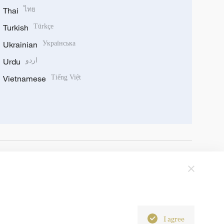
Thai
ไทย
Turkish
Türkçe
Ukrainian
Українська
Urdu
اردو
Vietnamese
Tiếng Việt
I agree
6