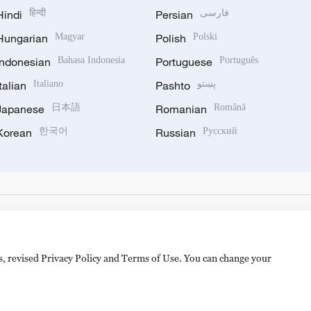
Hindi
हिन्दी
Persian
فارسی
Hungarian
Magyar
Polish
Polski
Indonesian
Bahasa Indonesia
Portuguese
Português
Italian
Italiano
Pashto
پښتو
Japanese
日本語
Romanian
Română
Korean
한국어
Russian
Русский
es, revised Privacy Policy and Terms of Use. You can change your
备 11010502050052号
Disinformation report hotline: 010-8506146