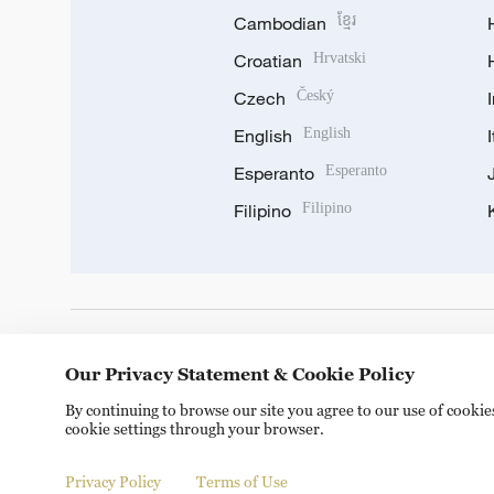
Cambodian
ខ្មែរ
Croatian
Hrvatski
Czech
Český
English
English
Esperanto
Esperanto
Filipino
Filipino
DOWNLOAD OUR APP
Our Privacy Statement & Cookie Policy
By continuing to browse our site you agree to our use of cooki
cookie settings through your browser.
Privacy Policy
Terms of Use
Copyright © 2024 CGTN.
京ICP备20000184号
京公网安