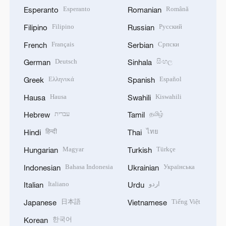
Esperanto
Română
Esperanto
Romanian
Filipino
Русский
Filipino
Russian
Français
Српски
French
Serbian
Deutsch
සිංහල
German
Sinhala
Ελληνικά
Español
Greek
Spanish
Hausa
Kiswahili
Hausa
Swahili
עברית
தமிழ்
Hebrew
Tamil
हिन्दी
ไทย
Hindi
Thai
Magyar
Türkçe
Hungarian
Turkish
Bahasa Indonesia
Українська
Indonesian
Ukrainian
Italiano
اردو
Italian
Urdu
日本語
Tiếng Việt
Japanese
Vietnamese
한국어
Korean