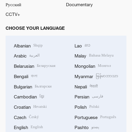
Русский
Documentary
CCTV+
CHOOSE YOUR LANGUAGE
Shqip
ລາວ
Albanian
Lao
العربية
Bahasa Melayu
Arabic
Malay
Беларуская
Монгол
Belarusian
Mongolian
বাংলা
မြန်မာဘာသာ
Bengali
Myanmar
Български
नेपाली
Bulgarian
Nepali
ខ្មែរ
فارسی
Cambodian
Persian
Hrvatski
Polski
Croatian
Polish
Český
Português
Czech
Portuguese
English
پښتو
English
Pashto