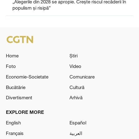
„Alegerile din 2028 se apropie. Crește riscul recăderii în
populism și risipă”
Home
Știri
Foto
Video
Economie-Societate
Comunicare
Bucătărie
Cultură
Divertisment
Arhivă
EXPLORE MORE
English
Español
Français
العربية