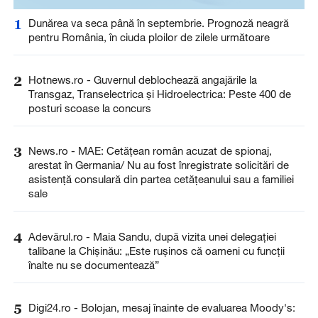
1
Dunărea va seca până în septembrie. Prognoză neagră
pentru România, în ciuda ploilor de zilele următoare
2
Hotnews.ro - Guvernul deblochează angajările la
Transgaz, Transelectrica și Hidroelectrica: Peste 400 de
posturi scoase la concurs
3
News.ro - MAE: Cetăţean român acuzat de spionaj,
arestat în Germania/ Nu au fost înregistrate solicitări de
asistenţă consulară din partea cetăţeanului sau a familiei
sale
4
Adevărul.ro - Maia Sandu, după vizita unei delegației
talibane la Chișinău: „Este rușinos că oameni cu funcții
înalte nu se documentează”
5
Digi24.ro - Bolojan, mesaj înainte de evaluarea Moody's: