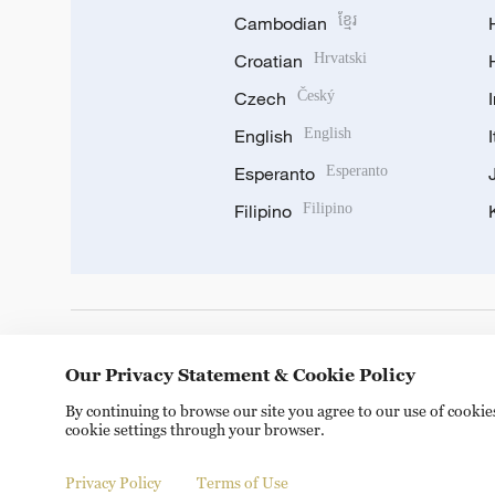
Cambodian
ខ្មែរ
Croatian
Hrvatski
Czech
Český
English
English
Esperanto
Esperanto
Filipino
Filipino
DOWNLOAD OUR APP
Our Privacy Statement & Cookie Policy
By continuing to browse our site you agree to our use of cooki
cookie settings through your browser.
Privacy Policy
Terms of Use
Copyright © 2024 CGTN.
京ICP备20000184号
京公网安