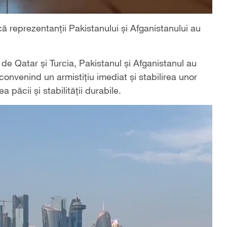
că reprezentanții Pakistanului și Afganistanului au
e de Qatar și Turcia, Pakistanul și Afganistanul au
convenind un armistițiu imediat și stabilirea unor
ăcii și stabilității durabile.