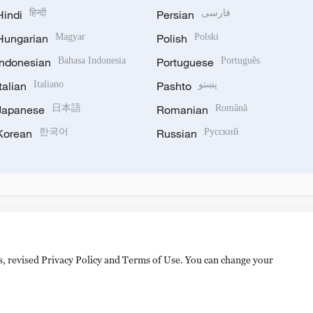
Hindi
हिन्दी
Persian
فارسی
Hungarian
Magyar
Polish
Polski
Indonesian
Bahasa Indonesia
Portuguese
Português
Italian
Italiano
Pashto
پښتو
Japanese
日本語
Romanian
Română
Korean
한국어
Russian
Русский
es, revised Privacy Policy and Terms of Use. You can change your
备 11010502050052号
Disinformation report hotline: 010-8506146