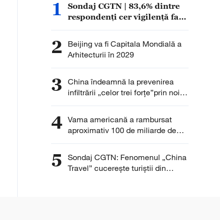
1
Sondaj CGTN | 83,6% dintre
respondenți cer vigilență față
de accelerarea expansiunii
militare a Japoniei sub noul
2
Beijing va fi Capitala Mondială a
militarism
Arhitecturii în 2029
3
China îndeamnă la prevenirea
infiltrării „celor trei forțe”prin noile
tehnologii
4
Vama americană a rambursat
aproximativ 100 de miliarde de
dolari din taxele vamale colectate
anterior
5
Sondaj CGTN: Fenomenul „China
Travel” cucerește turiștii din
întreaga lume. Peste 90% dintre
respondenți remarcă interesul în
creștere pentru China