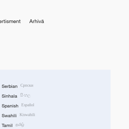
ertisment
Arhivă
Serbian
Српски
Sinhala
සිංහල
Spanish
Español
Swahili
Kiswahili
Tamil
தமிழ்