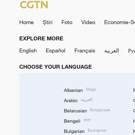
Home
Știri
Foto
Video
Economie-So
EXPLORE MORE
English
Español
Français
العربية
Ру
CHOOSE YOUR LANGUAGE
Albanian
Shqip
Arabic
العربية
Belarusian
Беларуская
Bengali
বাংলা
Bulgarian
Български