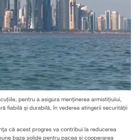
uțiile, pentru a asigura menținerea armistițiului,
ă fiabilă și durabilă, în vederea atingerii securității
nța că acest progres va contribui la reducerea
va pune baze solide pentru pacea și cooperarea