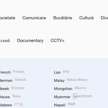
cietate
Comunicare
Bucătărie
Cultură
Div
сский
Documentary
CCTV+
French
Français
Lao
ລາວ
German
Deutsch
Malay
Bahasa Melayu
Greek
Ελληνικά
Mongolian
Монгол
Hausa
Hausa
Myanmar
မြန်မာဘာသာ
Hebrew
עברית
Nepali
नेपाली