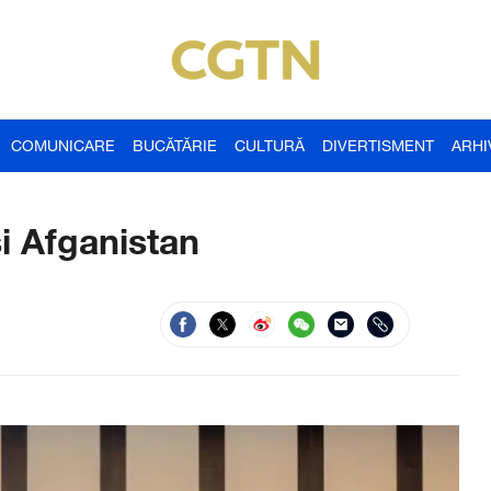
COMUNICARE
BUCĂTĂRIE
CULTURĂ
DIVERTISMENT
ARHI
și Afganistan