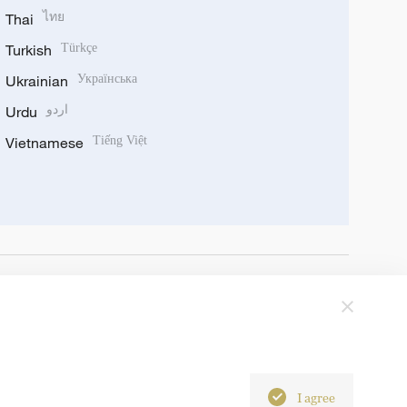
Thai
ไทย
Turkish
Türkçe
Ukrainian
Українська
Urdu
اردو
Vietnamese
Tiếng Việt
I agree
6