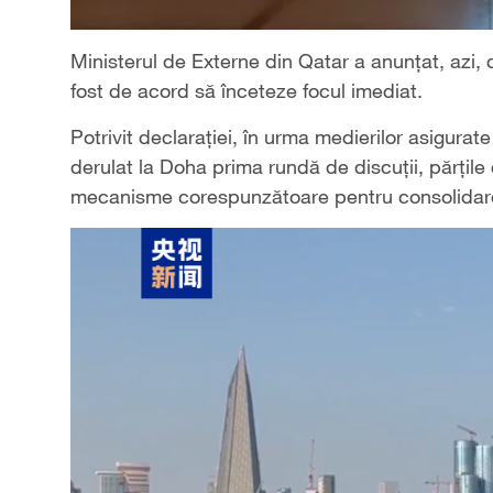
Ministerul de Externe din Qatar a anunțat, azi, 
fost de acord să înceteze focul imediat.
Potrivit declarației, în urma medierilor asigurat
derulat la Doha prima rundă de discuții, părțile 
mecanisme corespunzătoare pentru consolidarea p