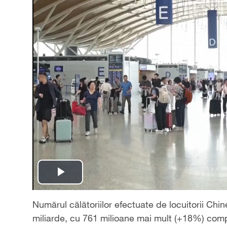
Play
Video
Numărul călătoriilor efectuate de locuitorii Chin
miliarde, cu 761 milioane mai mult (+18%) compa