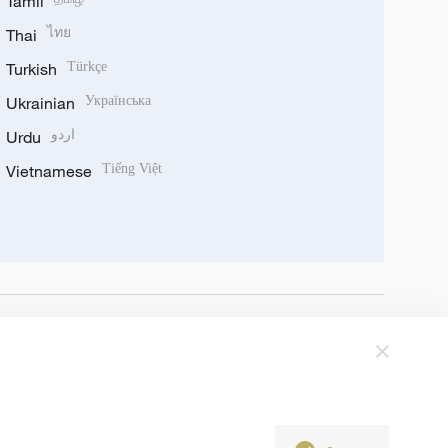
Tamil
Thai
ไทย
Turkish
Türkçe
Ukrainian
Українська
Urdu
اردو
Vietnamese
Tiếng Việt