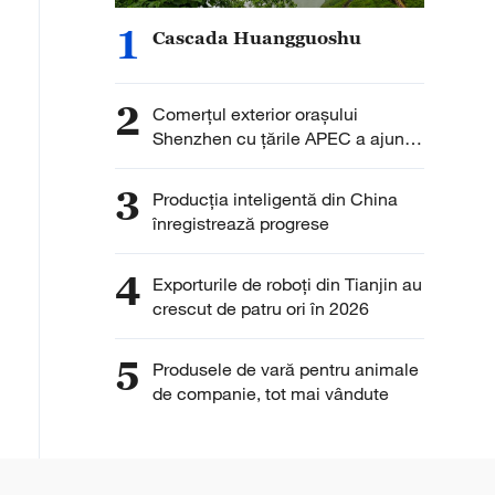
1
Cascada Huangguoshu
2
Comerțul exterior orașului
Shenzhen cu țările APEC a ajuns
la 1,98 trilioane yuani
3
Producția inteligentă din China
înregistrează progrese
4
Exporturile de roboți din Tianjin au
crescut de patru ori în 2026
5
Produsele de vară pentru animale
de companie, tot mai vândute