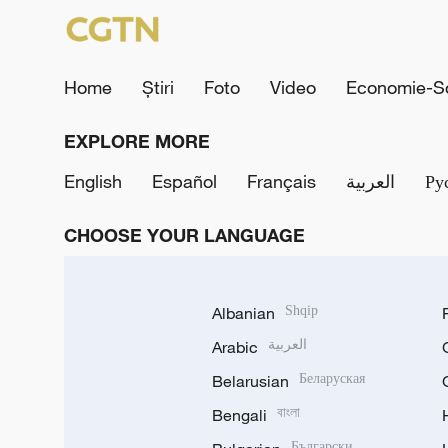
Home
Știri
Foto
Video
Economie-So
EXPLORE MORE
English
Español
Français
العربية
Ру
CHOOSE YOUR LANGUAGE
Albanian
Shqip
Arabic
العربية
Belarusian
Беларуская
Bengali
বাংলা
Български