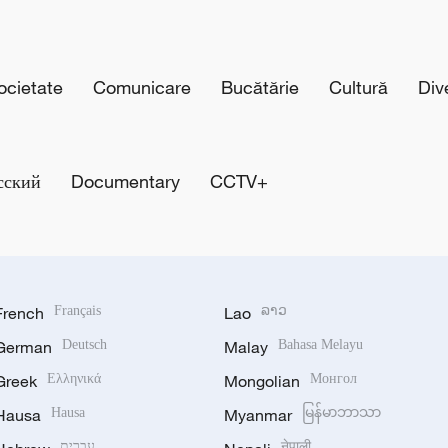
cietate
Comunicare
Bucătărie
Cultură
Div
сский
Documentary
CCTV+
French
Français
Lao
ລາວ
German
Deutsch
Malay
Bahasa Melayu
Greek
Ελληνικά
Mongolian
Монгол
Hausa
Hausa
Myanmar
မြန်မာဘာသာ
עברית
नेपाली