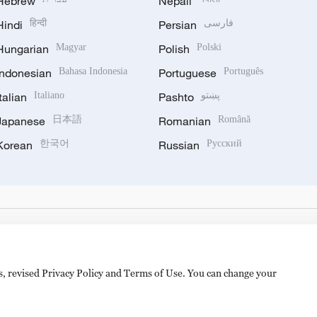
Hebrew
Nepali
Hindi
हिन्दी
Persian
فارسی
Hungarian
Magyar
Polish
Polski
Indonesian
Bahasa Indonesia
Portuguese
Português
Italian
Italiano
Pashto
پښتو
Japanese
日本語
Romanian
Română
Korean
한국어
Russian
Русский
es, revised Privacy Policy and Terms of Use. You can change your