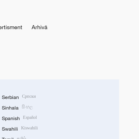
ertisment
Arhivă
Serbian
Српски
Sinhala
සිංහල
Spanish
Español
Swahili
Kiswahili
தமிழ்