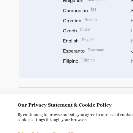
Bulgarian
Cambodian
ខ្មែរ
Croatian
Hrvatski
Czech
Český
English
English
Esperanto
Esperanto
Filipino
Filipino
DOWNLOAD OUR APP
Our Privacy Statement & Cookie Policy
By continuing to browse our site you agree to our use of cooki
cookie settings through your browser.