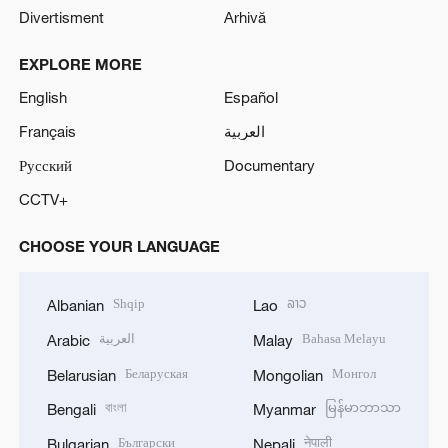
Divertisment
Arhivă
EXPLORE MORE
English
Español
Français
العربية
Русский
Documentary
CCTV+
CHOOSE YOUR LANGUAGE
Shqip
ລາວ
Albanian
Lao
العربية
Bahasa Melayu
Arabic
Malay
Беларуская
Монгол
Belarusian
Mongolian
বাংলা
မြန်မာဘာသာ
Bengali
Myanmar
Български
नेपाली
Bulgarian
Nepali