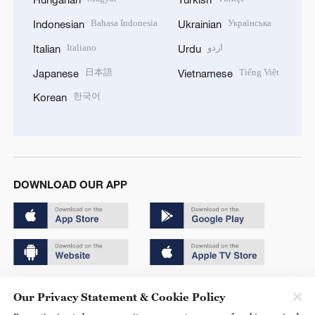
Bahasa Indonesia
Українська
Indonesian
Ukrainian
Italiano
اردو
Italian
Urdu
日本語
Tiếng Việt
Japanese
Vietnamese
한국어
Korean
DOWNLOAD OUR APP
Copyright © 2024 CGTN.
Our Privacy Statement & Cookie Policy
京ICP备20000184号