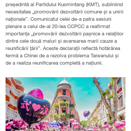
președintă al Partidului Kuomintang (KMT), subliniind
necesitatea „promovării dezvoltării comune și a unirii
naționale”. Comunicatul celei de-a patra sesiuni
plenare a celui de-al 20-lea CCPCC a reafirmat
importanța „promovării dezvoltării pașnice a relațiilor
dintre cele două maluri și avansarea marii cauze a
reunificării țării”. Aceste declarații reflectă hotărârea
fermă a Chinei de a rezolva problema Taiwanului și
de a realiza reunificarea completă a națiunii.