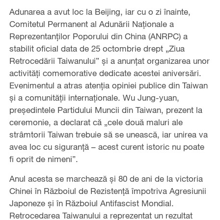
Adunarea a avut loc la Beijing, iar cu o zi înainte,
Comitetul Permanent al Adunării Naționale a
Reprezentanților Poporului din China (ANRPC) a
stabilit oficial data de 25 octombrie drept „Ziua
Retrocedării Taiwanului” și a anunțat organizarea unor
activități comemorative dedicate acestei aniversări.
Evenimentul a atras atenția opiniei publice din Taiwan
și a comunității internaționale. Wu Jung-yuan,
președintele Partidului Muncii din Taiwan, prezent la
ceremonie, a declarat că „cele două maluri ale
strâmtorii Taiwan trebuie să se unească, iar unirea va
avea loc cu siguranță – acest curent istoric nu poate
fi oprit de nimeni”.
Anul acesta se marchează și 80 de ani de la victoria
Chinei în Războiul de Rezistență împotriva Agresiunii
Japoneze și în Războiul Antifascist Mondial.
Retrocedarea Taiwanului a reprezentat un rezultat