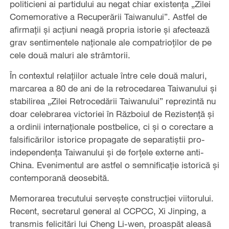
politicieni ai partidului au negat chiar existența „Zilei
Comemorative a Recuperării Taiwanului”. Astfel de
afirmații și acțiuni neagă propria istorie și afectează
grav sentimentele naționale ale compatrioților de pe
cele două maluri ale strâmtorii.
În contextul relațiilor actuale între cele două maluri,
marcarea a 80 de ani de la retrocedarea Taiwanului și
stabilirea „Zilei Retrocedării Taiwanului” reprezintă nu
doar celebrarea victoriei în Războiul de Rezistență și
a ordinii internaționale postbelice, ci și o corectare a
falsificărilor istorice propagate de separatiștii pro-
independența Taiwanului și de forțele externe anti-
China. Evenimentul are astfel o semnificație istorică și
contemporană deosebită.
Memorarea trecutului servește construcției viitorului.
Recent, secretarul general al CCPCC, Xi Jinping, a
transmis felicitări lui Cheng Li-wen, proaspăt aleasă