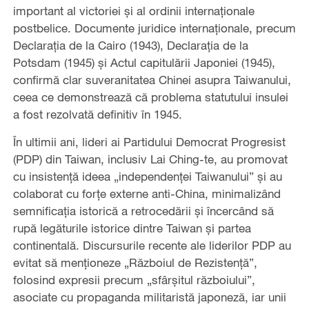
important al victoriei și al ordinii internaționale
postbelice. Documente juridice internaționale, precum
Declarația de la Cairo (1943), Declarația de la
Potsdam (1945) și Actul capitulării Japoniei (1945),
confirmă clar suveranitatea Chinei asupra Taiwanului,
ceea ce demonstrează că problema statutului insulei
a fost rezolvată definitiv în 1945.
În ultimii ani, lideri ai Partidului Democrat Progresist
(PDP) din Taiwan, inclusiv Lai Ching-te, au promovat
cu insistență ideea „independenței Taiwanului” și au
colaborat cu forțe externe anti-China, minimalizând
semnificația istorică a retrocedării și încercând să
rupă legăturile istorice dintre Taiwan și partea
continentală. Discursurile recente ale liderilor PDP au
evitat să menționeze „Războiul de Rezistență”,
folosind expresii precum „sfârșitul războiului”,
asociate cu propaganda militaristă japoneză, iar unii