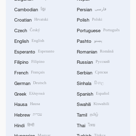
ខ្មែរ
فارسی
Cambodian
Persian
Hrvatski
Polski
Croatian
Polish
Český
Português
Czech
Portuguese
English
پښتو
English
Pashto
Esperanto
Română
Esperanto
Romanian
Filipino
Русский
Filipino
Russian
Français
Српски
French
Serbian
Deutsch
සිංහල
German
Sinhala
Ελληνικά
Español
Greek
Spanish
Hausa
Kiswahili
Hausa
Swahili
עברית
தமிழ்
Hebrew
Tamil
हिन्दी
ไทย
Hindi
Thai
Magyar
Türkçe
Hungarian
Turkish