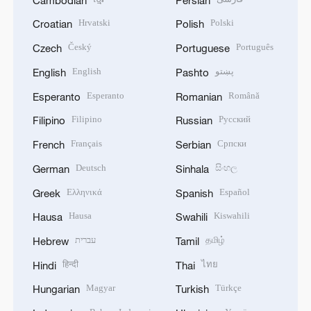
Hrvatski
Polski
Croatian
Polish
Český
Português
Czech
Portuguese
English
پښتو
English
Pashto
Esperanto
Română
Esperanto
Romanian
Filipino
Русский
Filipino
Russian
Français
Српски
French
Serbian
Deutsch
සිංහල
German
Sinhala
Ελληνικά
Español
Greek
Spanish
Hausa
Kiswahili
Hausa
Swahili
עברית
தமிழ்
Hebrew
Tamil
हिन्दी
ไทย
Hindi
Thai
Magyar
Türkçe
Hungarian
Turkish