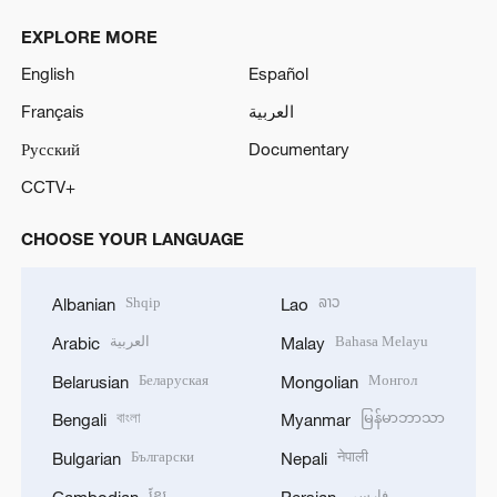
EXPLORE MORE
English
Español
Français
العربية
Русский
Documentary
CCTV+
CHOOSE YOUR LANGUAGE
Shqip
ລາວ
Albanian
Lao
العربية
Bahasa Melayu
Arabic
Malay
Беларуская
Монгол
Belarusian
Mongolian
বাংলা
မြန်မာဘာသာ
Bengali
Myanmar
Български
नेपाली
Bulgarian
Nepali
ខ្មែរ
فارسی
Cambodian
Persian