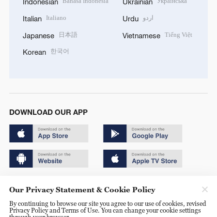
Bahasa Indonesia
Українська
Indonesian
Ukrainian
Italiano
اردو
Italian
Urdu
日本語
Tiếng Việt
Japanese
Vietnamese
한국어
Korean
DOWNLOAD OUR APP
Copyright © 2024 CGTN.
Our Privacy Statement & Cookie Policy
京ICP备20000184号
By continuing to browse our site you agree to our use of cookies, revised
Privacy Policy and Terms of Use. You can change your cookie settings
京公网安备 11010502050052号
through your browser.