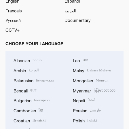
English
Español
Français
العربية
Русский
Documentary
CCTV+
CHOOSE YOUR LANGUAGE
Shqip
ລາວ
Albanian
Lao
العربية
Bahasa Melayu
Arabic
Malay
Беларуская
Монгол
Belarusian
Mongolian
বাংলা
မြန်မာဘာသာ
Bengali
Myanmar
Български
नेपाली
Bulgarian
Nepali
ខ្មែរ
فارسی
Cambodian
Persian
Hrvatski
Polski
Croatian
Polish