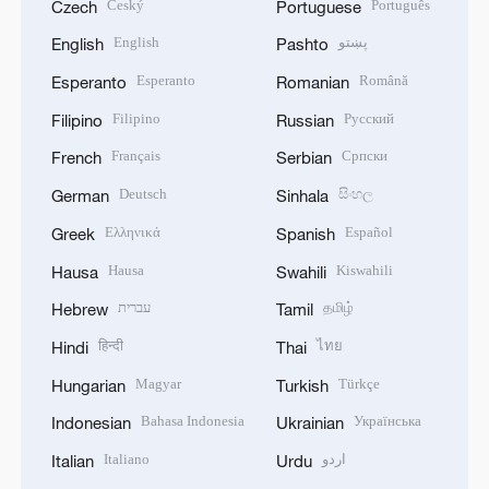
Český
Português
Czech
Portuguese
English
پښتو
English
Pashto
Esperanto
Română
Esperanto
Romanian
Filipino
Русский
Filipino
Russian
Français
Српски
French
Serbian
Deutsch
සිංහල
German
Sinhala
Ελληνικά
Español
Greek
Spanish
Hausa
Kiswahili
Hausa
Swahili
עברית
தமிழ்
Hebrew
Tamil
हिन्दी
ไทย
Hindi
Thai
Magyar
Türkçe
Hungarian
Turkish
Bahasa Indonesia
Українська
Indonesian
Ukrainian
Italiano
اردو
Italian
Urdu