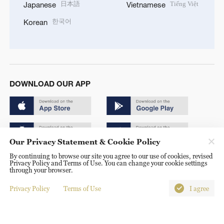
日本語
Tiếng Việt
Japanese
Vietnamese
한국어
Korean
DOWNLOAD OUR APP
Our Privacy Statement & Cookie Policy
By continuing to browse our site you agree to our use of cookies, revised
Copyright © 2024 CGTN.
Privacy Policy and Terms of Use. You can change your cookie settings
through your browser.
京ICP备20000184号
Privacy Policy
Terms of Use
I agree
京公网安备 11010502050052号
Disinformation report hotline: 010-85061466