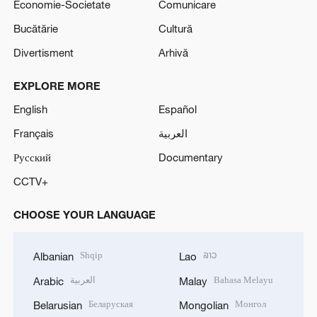
Economie-Societate
Comunicare
Bucătărie
Cultură
Divertisment
Arhivă
EXPLORE MORE
English
Español
Français
العربية
Русский
Documentary
CCTV+
CHOOSE YOUR LANGUAGE
Shqip
ລາວ
Albanian
Lao
العربية
Bahasa Melayu
Arabic
Malay
Беларуская
Монгол
Belarusian
Mongolian