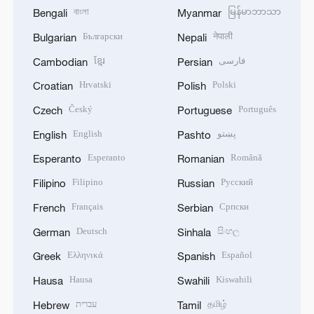
বাংলা
မြန်မာဘာသာ
Bengali
Myanmar
Български
नेपाली
Bulgarian
Nepali
ខ្មែរ
فارسی
Cambodian
Persian
Hrvatski
Polski
Croatian
Polish
Český
Português
Czech
Portuguese
English
پښتو
English
Pashto
Esperanto
Română
Esperanto
Romanian
Filipino
Русский
Filipino
Russian
Français
Српски
French
Serbian
Deutsch
සිංහල
German
Sinhala
Ελληνικά
Español
Greek
Spanish
Hausa
Kiswahili
Hausa
Swahili
עברית
தமிழ்
Hebrew
Tamil