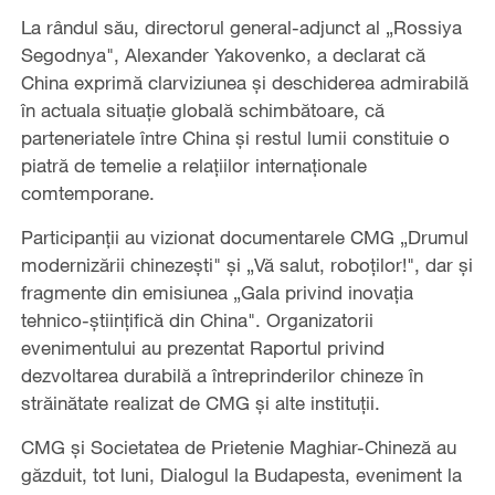
La rândul său, directorul general-adjunct al „Rossiya
Segodnya", Alexander Yakovenko, a declarat că
China exprimă clarviziunea și deschiderea admirabilă
în actuala situație globală schimbătoare, că
parteneriatele între China și restul lumii constituie o
piatră de temelie a relațiilor internaționale
comtemporane.
Participanții au vizionat documentarele CMG „Drumul
modernizării chinezești" și „Vă salut, roboților!", dar și
fragmente din emisiunea „Gala privind inovația
tehnico-științifică din China". Organizatorii
evenimentului au prezentat Raportul privind
dezvoltarea durabilă a întreprinderilor chineze în
străinătate realizat de CMG și alte instituții.
CMG și Societatea de Prietenie Maghiar-Chineză au
găzduit, tot luni, Dialogul la Budapesta, eveniment la