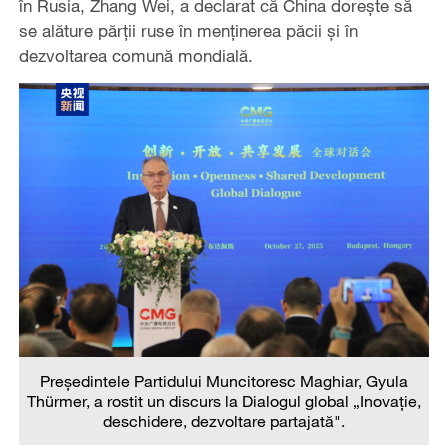
în Rusia, Zhang Wei, a declarat că China dorește să
se alăture părții ruse în menținerea păcii și în
dezvoltarea comună mondială.
Președintele Partidului Muncitoresc Maghiar, Gyula
Thürmer, a rostit un discurs la Dialogul global „Inovație,
deschidere, dezvoltare partajată".