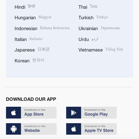
हिन्दी
ไทย
Hindi
Thai
Magyar
Türkçe
Hungarian
Turkish
Bahasa Indonesia
Українська
Indonesian
Ukrainian
Italiano
اردو
Italian
Urdu
日本語
Tiếng Việt
Japanese
Vietnamese
한국어
Korean
DOWNLOAD OUR APP