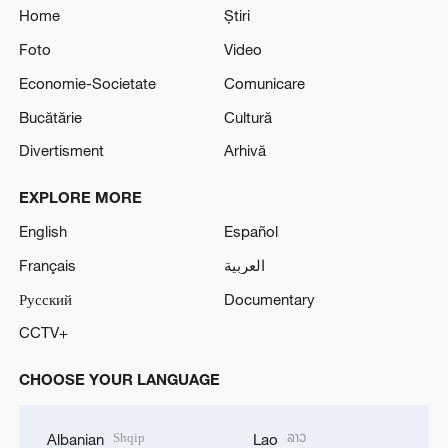
Home
Știri
Foto
Video
Economie-Societate
Comunicare
Bucătărie
Cultură
Divertisment
Arhivă
EXPLORE MORE
English
Español
Français
العربية
Русский
Documentary
CCTV+
CHOOSE YOUR LANGUAGE
Shqip
ລາວ
Albanian
Lao