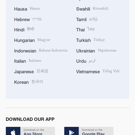
Hausa
Kiswahili
Hausa
Swahili
עברית
தமிழ்
Hebrew
Tamil
हिन्दी
ไทย
Hindi
Thai
Magyar
Türkçe
Hungarian
Turkish
Bahasa Indonesia
Українська
Indonesian
Ukrainian
Italiano
اردو
Italian
Urdu
日本語
Tiếng Việt
Japanese
Vietnamese
한국어
Korean
DOWNLOAD OUR APP