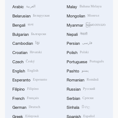
العربية
Bahasa Melayu
Arabic
Malay
Беларуская
Монгол
Belarusian
Mongolian
বাংলা
မြန်မာဘာသာ
Bengali
Myanmar
Български
नेपाली
Bulgarian
Nepali
ខ្មែរ
فارسی
Cambodian
Persian
Hrvatski
Polski
Croatian
Polish
Český
Português
Czech
Portuguese
English
پښتو
English
Pashto
Esperanto
Română
Esperanto
Romanian
Filipino
Русский
Filipino
Russian
Français
Српски
French
Serbian
Deutsch
සිංහල
German
Sinhala
Ελληνικά
Español
Greek
Spanish