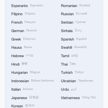
Esperanto
Română
Esperanto
Romanian
Filipino
Русский
Filipino
Russian
Français
Српски
French
Serbian
Deutsch
සිංහල
German
Sinhala
Ελληνικά
Español
Greek
Spanish
Hausa
Kiswahili
Hausa
Swahili
עברית
தமிழ்
Hebrew
Tamil
हिन्दी
ไทย
Hindi
Thai
Magyar
Türkçe
Hungarian
Turkish
Bahasa Indonesia
Українська
Indonesian
Ukrainian
Italiano
اردو
Italian
Urdu
日本語
Tiếng Việt
Japanese
Vietnamese
한국어
Korean