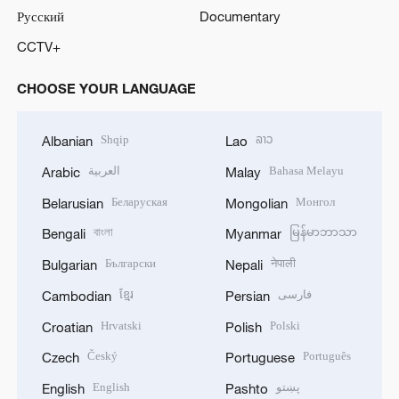
Русский
Documentary
CCTV+
CHOOSE YOUR LANGUAGE
Shqip
ລາວ
Albanian
Lao
العربية
Bahasa Melayu
Arabic
Malay
Беларуская
Монгол
Belarusian
Mongolian
বাংলা
မြန်မာဘာသာ
Bengali
Myanmar
Български
नेपाली
Bulgarian
Nepali
ខ្មែរ
فارسی
Cambodian
Persian
Hrvatski
Polski
Croatian
Polish
Český
Português
Czech
Portuguese
English
پښتو
English
Pashto