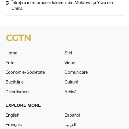
5
Înfrățire între orașele Ialoveni din Moldova și Yiwu din
China
Home
Știri
Foto
Video
Economie-Societate
Comunicare
Bucătărie
Cultură
Divertisment
Arhivă
EXPLORE MORE
English
Español
Français
العربية