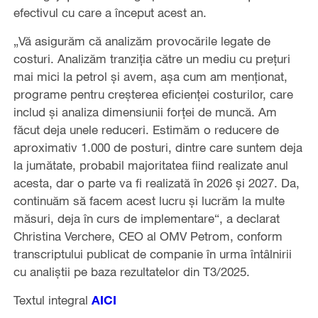
efectivul cu care a început acest an.
„Vă asigurăm că analizăm provocările legate de
costuri. Analizăm tranziţia către un mediu cu preţuri
mai mici la petrol şi avem, aşa cum am menţionat,
programe pentru creşterea eficienţei costurilor, care
includ şi analiza dimensiunii forţei de muncă. Am
făcut deja unele reduceri. Estimăm o reducere de
aproximativ 1.000 de posturi, dintre care suntem deja
la jumătate, probabil majoritatea fiind realizate anul
acesta, dar o parte va fi realizată în 2026 şi 2027. Da,
continuăm să facem acest lucru şi lucrăm la multe
măsuri, deja în curs de implementare“, a declarat
Christina Verchere, CEO al OMV Petrom, conform
transcriptului publicat de companie în urma întâlnirii
cu analiştii pe baza rezultatelor din T3/2025.
Textul integral
AICI