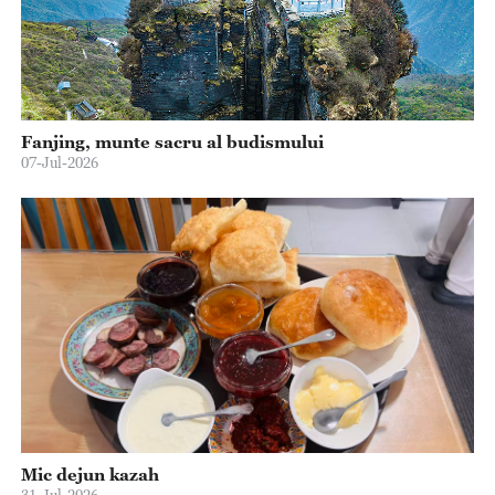
Fanjing, munte sacru al budismului
07-Jul-2026
Mic dejun kazah