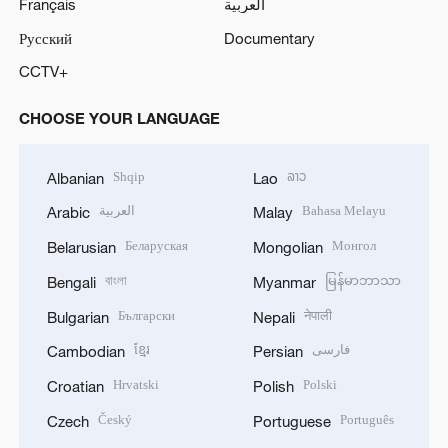
Français
العربية
Русский
Documentary
CCTV+
CHOOSE YOUR LANGUAGE
Shqip
ລາວ
Albanian
Lao
العربية
Bahasa Melayu
Arabic
Malay
Беларуская
Монгол
Belarusian
Mongolian
বাংলা
မြန်မာဘာသာ
Bengali
Myanmar
Български
नेपाली
Bulgarian
Nepali
ខ្មែរ
فارسی
Cambodian
Persian
Hrvatski
Polski
Croatian
Polish
Český
Português
Czech
Portuguese