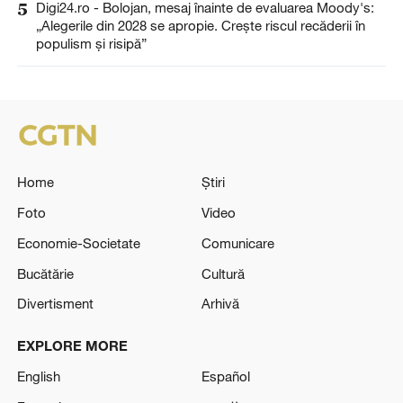
5
Digi24.ro - Bolojan, mesaj înainte de evaluarea Moody's:
„Alegerile din 2028 se apropie. Crește riscul recăderii în
populism și risipă”
Home
Știri
Foto
Video
Economie-Societate
Comunicare
Bucătărie
Cultură
Divertisment
Arhivă
EXPLORE MORE
English
Español