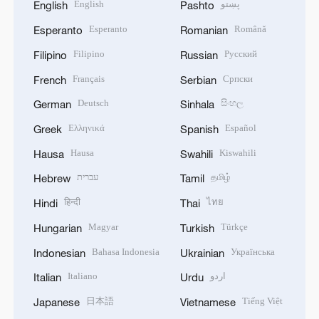
English
پښتو
English
Pashto
Esperanto
Română
Esperanto
Romanian
Filipino
Русский
Filipino
Russian
Français
Српски
French
Serbian
Deutsch
සිංහල
German
Sinhala
Ελληνικά
Español
Greek
Spanish
Hausa
Kiswahili
Hausa
Swahili
עברית
தமிழ்
Hebrew
Tamil
हिन्दी
ไทย
Hindi
Thai
Magyar
Türkçe
Hungarian
Turkish
Bahasa Indonesia
Українська
Indonesian
Ukrainian
Italiano
اردو
Italian
Urdu
日本語
Tiếng Việt
Japanese
Vietnamese