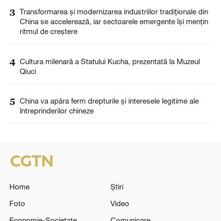
3
Transformarea și modernizarea industriilor tradiționale din
China se accelerează, iar sectoarele emergente își mențin
ritmul de creștere
4
Cultura milenară a Statului Kucha, prezentată la Muzeul
Qiuci
5
China va apăra ferm drepturile și interesele legitime ale
întreprinderilor chineze
Home
Știri
Foto
Video
Economie-Societate
Comunicare