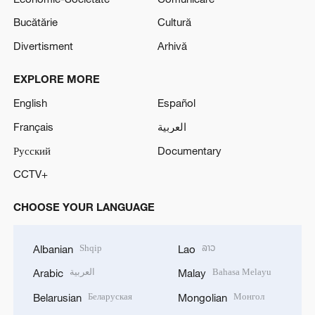
Bucătărie
Cultură
Divertisment
Arhivă
EXPLORE MORE
English
Español
Français
العربية
Русский
Documentary
CCTV+
CHOOSE YOUR LANGUAGE
Shqip
ລາວ
Albanian
Lao
العربية
Bahasa Melayu
Arabic
Malay
Беларуская
Монгол
Belarusian
Mongolian