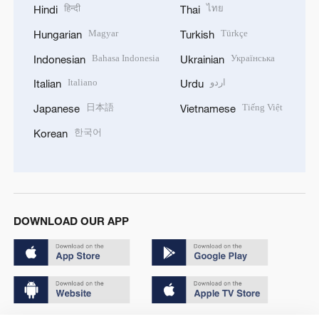
हिन्दी
ไทย
Hindi
Thai
Magyar
Türkçe
Hungarian
Turkish
Bahasa Indonesia
Українська
Indonesian
Ukrainian
Italiano
اردو
Italian
Urdu
日本語
Tiếng Việt
Japanese
Vietnamese
한국어
Korean
DOWNLOAD OUR APP