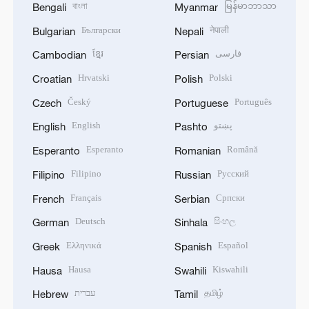
বাংলা
မြန်မာဘာသာ
Bengali
Myanmar
Български
नेपाली
Bulgarian
Nepali
ខ្មែរ
فارسی
Cambodian
Persian
Hrvatski
Polski
Croatian
Polish
Český
Português
Czech
Portuguese
English
پښتو
English
Pashto
Esperanto
Română
Esperanto
Romanian
Filipino
Русский
Filipino
Russian
Français
Српски
French
Serbian
Deutsch
සිංහල
German
Sinhala
Ελληνικά
Español
Greek
Spanish
Hausa
Kiswahili
Hausa
Swahili
עברית
தமிழ்
Hebrew
Tamil