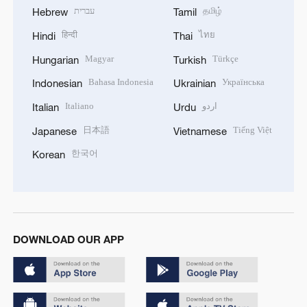
עברית
தமிழ்
Hebrew
Tamil
हिन्दी
ไทย
Hindi
Thai
Magyar
Türkçe
Hungarian
Turkish
Bahasa Indonesia
Українська
Indonesian
Ukrainian
Italiano
اردو
Italian
Urdu
日本語
Tiếng Việt
Japanese
Vietnamese
한국어
Korean
DOWNLOAD OUR APP