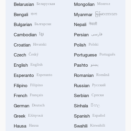
Беларуская
Монгол
Belarusian
Mongolian
বাংলা
မြန်မာဘာသာ
Bengali
Myanmar
Български
नेपाली
Bulgarian
Nepali
ខ្មែរ
فارسی
Cambodian
Persian
Hrvatski
Polski
Croatian
Polish
Český
Português
Czech
Portuguese
English
پښتو
English
Pashto
Esperanto
Română
Esperanto
Romanian
Filipino
Русский
Filipino
Russian
Français
Српски
French
Serbian
Deutsch
සිංහල
German
Sinhala
Ελληνικά
Español
Greek
Spanish
Hausa
Kiswahili
Hausa
Swahili