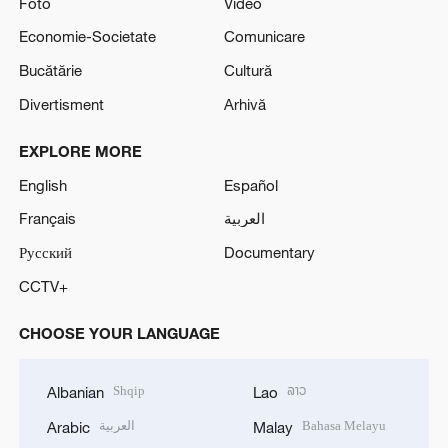
Foto
Video
Economie-Societate
Comunicare
Bucătărie
Cultură
Divertisment
Arhivă
EXPLORE MORE
English
Español
Français
العربية
Русский
Documentary
CCTV+
CHOOSE YOUR LANGUAGE
Shqip
ລາວ
Albanian
Lao
العربية
Bahasa Melayu
Arabic
Malay