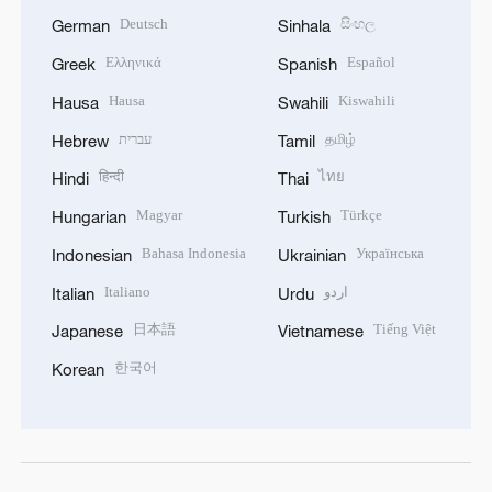
Deutsch
සිංහල
German
Sinhala
Ελληνικά
Español
Greek
Spanish
Hausa
Kiswahili
Hausa
Swahili
עברית
தமிழ்
Hebrew
Tamil
हिन्दी
ไทย
Hindi
Thai
Magyar
Türkçe
Hungarian
Turkish
Bahasa Indonesia
Українська
Indonesian
Ukrainian
Italiano
اردو
Italian
Urdu
日本語
Tiếng Việt
Japanese
Vietnamese
한국어
Korean