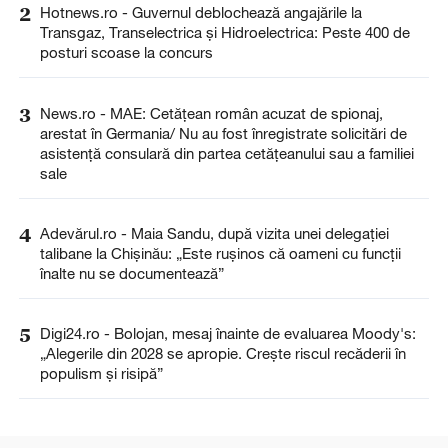
2
Hotnews.ro - Guvernul deblochează angajările la
Transgaz, Transelectrica și Hidroelectrica: Peste 400 de
posturi scoase la concurs
3
News.ro - MAE: Cetăţean român acuzat de spionaj,
arestat în Germania/ Nu au fost înregistrate solicitări de
asistenţă consulară din partea cetăţeanului sau a familiei
sale
4
Adevărul.ro - Maia Sandu, după vizita unei delegației
talibane la Chișinău: „Este rușinos că oameni cu funcții
înalte nu se documentează”
5
Digi24.ro - Bolojan, mesaj înainte de evaluarea Moody's:
„Alegerile din 2028 se apropie. Crește riscul recăderii în
populism și risipă”