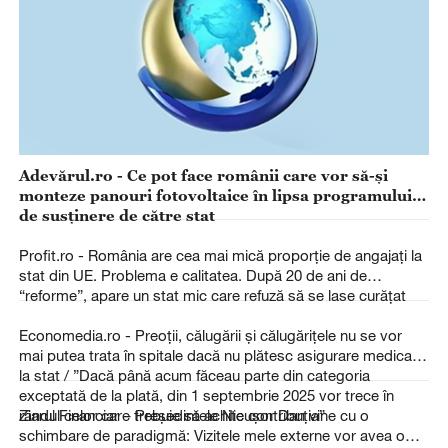
Adevărul.ro - Ce pot face românii care vor să-și
monteze panouri fotovoltaice în lipsa programului
de susținere de către stat
Profit.ro - România are cea mai mică proporție de angajați la
stat din UE. Problema e calitatea. După 20 de ani de
“reforme”, apare un stat mic care refuză să se lase curățat
Economedia.ro - Preoții, călugării și călugărițele nu se vor
mai putea trata în spitale dacă nu plătesc asigurare medicală
la stat / ”Dacă până acum făceau parte din categoria
exceptată de la plată, din 1 septembrie 2025 vor trece în
rândul celor care trebuie să achite contribuția”
Ziarul Financiar – Preşedintele Nicuşor Dan vine cu o
schimbare de paradigmă: Vizitele mele externe vor avea o