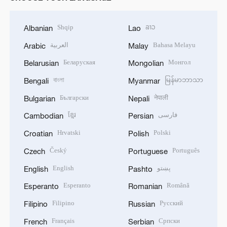
Shqip
ລາວ
Albanian
Lao
العربية
Bahasa Melayu
Arabic
Malay
Беларуская
Монгол
Belarusian
Mongolian
বাংলা
မြန်မာဘာသာ
Bengali
Myanmar
Български
नेपाली
Bulgarian
Nepali
ខ្មែរ
فارسی
Cambodian
Persian
Hrvatski
Polski
Croatian
Polish
Český
Português
Czech
Portuguese
English
پښتو
English
Pashto
Esperanto
Română
Esperanto
Romanian
Filipino
Русский
Filipino
Russian
Français
Српски
French
Serbian