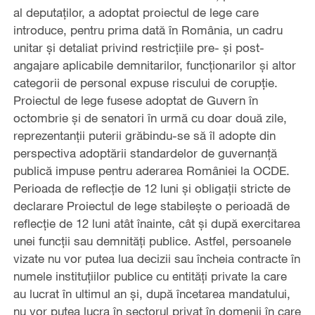
al deputaților, a adoptat proiectul de lege care
introduce, pentru prima dată în România, un cadru
unitar și detaliat privind restricțiile pre- și post-
angajare aplicabile demnitarilor, funcționarilor și altor
categorii de personal expuse riscului de corupție.
Proiectul de lege fusese adoptat de Guvern în
octombrie și de senatori în urmă cu doar două zile,
reprezentanții puterii grăbindu-se să îl adopte din
perspectiva adoptării standardelor de guvernanță
publică impuse pentru aderarea României la OCDE.
Perioada de reflecție de 12 luni și obligații stricte de
declarare Proiectul de lege stabilește o perioadă de
reflecție de 12 luni atât înainte, cât și după exercitarea
unei funcții sau demnități publice. Astfel, persoanele
vizate nu vor putea lua decizii sau încheia contracte în
numele instituțiilor publice cu entități private la care
au lucrat în ultimul an și, după încetarea mandatului,
nu vor putea lucra în sectorul privat în domenii în care