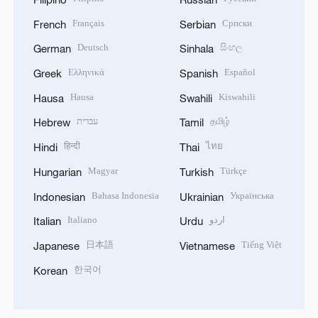
Français
Српски
French
Serbian
Deutsch
සිංහල
German
Sinhala
Ελληνικά
Español
Greek
Spanish
Hausa
Kiswahili
Hausa
Swahili
עברית
தமிழ்
Hebrew
Tamil
हिन्दी
ไทย
Hindi
Thai
Magyar
Türkçe
Hungarian
Turkish
Bahasa Indonesia
Українська
Indonesian
Ukrainian
Italiano
اردو
Italian
Urdu
日本語
Tiếng Việt
Japanese
Vietnamese
한국어
Korean