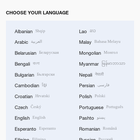
CHOOSE YOUR LANGUAGE
Shqip
ລາວ
Albanian
Lao
العربية
Bahasa Melayu
Arabic
Malay
Беларуская
Монгол
Belarusian
Mongolian
বাংলা
မြန်မာဘာသာ
Bengali
Myanmar
Български
नेपाली
Bulgarian
Nepali
ខ្មែរ
فارسی
Cambodian
Persian
Hrvatski
Polski
Croatian
Polish
Český
Português
Czech
Portuguese
English
پښتو
English
Pashto
Esperanto
Română
Esperanto
Romanian
Filipino
Русский
Filipino
Russian