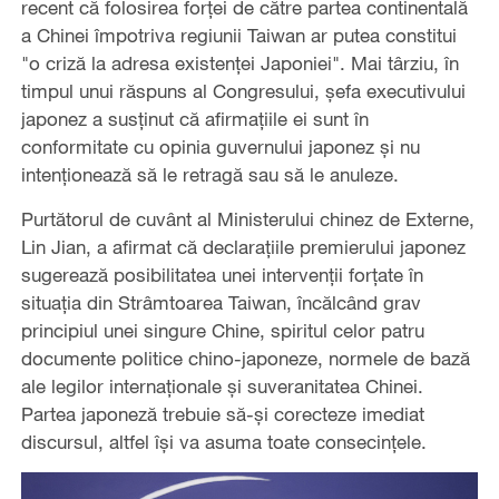
recent că folosirea forței de către partea continentală
a Chinei împotriva regiunii Taiwan ar putea constitui
"o criză la adresa existenței Japoniei". Mai târziu, în
timpul unui răspuns al Congresului, șefa executivului
japonez a susținut că afirmațiile ei sunt în
conformitate cu opinia guvernului japonez și nu
intenționează să le retragă sau să le anuleze.
Purtătorul de cuvânt al Ministerului chinez de Externe,
Lin Jian, a afirmat că declarațiile premierului japonez
sugerează posibilitatea unei intervenții forțate în
situația din Strâmtoarea Taiwan, încălcând grav
principiul unei singure Chine, spiritul celor patru
documente politice chino-japoneze, normele de bază
ale legilor internaționale și suveranitatea Chinei.
Partea japoneză trebuie să-și corecteze imediat
discursul, altfel își va asuma toate consecinţele.