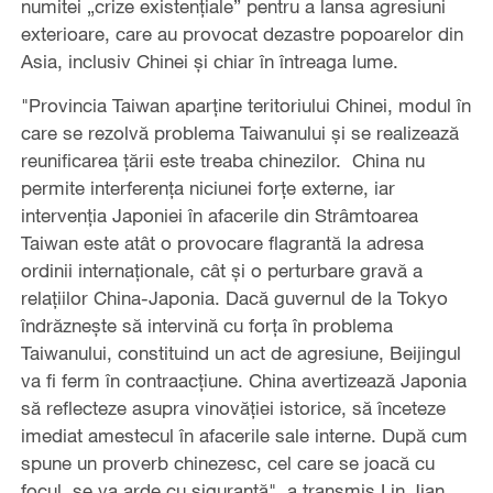
numitei „crize existenţiale” pentru a lansa agresiuni
exterioare, care au provocat dezastre popoarelor din
Asia, inclusiv Chinei şi chiar în întreaga lume.
"Provincia Taiwan aparține teritoriului Chinei, modul în
care se rezolvă problema Taiwanului și se realizează
reunificarea țării este treaba chinezilor. China nu
permite interferența niciunei forțe externe, iar
intervenția Japoniei în afacerile din Strâmtoarea
Taiwan este atât o provocare flagrantă la adresa
ordinii internaționale, cât și o perturbare gravă a
relațiilor China-Japonia. Dacă guvernul de la Tokyo
îndrăznește să intervină cu forța în problema
Taiwanului, constituind un act de agresiune, Beijingul
va fi ferm în contraacțiune. China avertizează Japonia
să reflecteze asupra vinovăției istorice, să înceteze
imediat amestecul în afacerile sale interne. După cum
spune un proverb chinezesc, cel care se joacă cu
focul, se va arde cu siguranță", a transmis Lin Jian.