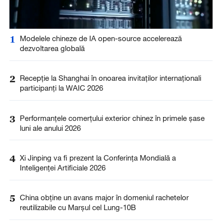
1
Modelele chineze de IA open-source accelerează
dezvoltarea globală
2
Recepție la Shanghai în onoarea invitaților internaționali
participanți la WAIC 2026
3
Performanțele comerțului exterior chinez în primele șase
luni ale anului 2026
4
Xi Jinping va fi prezent la Conferința Mondială a
Inteligenței Artificiale 2026
5
China obține un avans major în domeniul rachetelor
reutilizabile cu Marșul cel Lung-10B