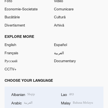
Foto
Video
Economie-Societate
Comunicare
Bucătărie
Cultură
Divertisment
Arhivă
EXPLORE MORE
English
Español
Français
العربية
Русский
Documentary
CCTV+
CHOOSE YOUR LANGUAGE
Shqip
ລາວ
Albanian
Lao
العربية
Bahasa Melayu
Arabic
Malay