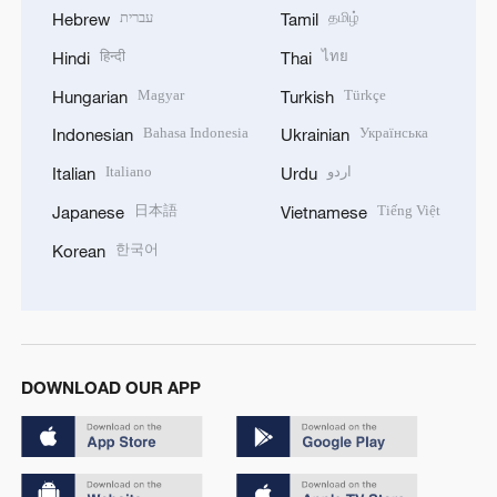
עברית
தமிழ்
Hebrew
Tamil
हिन्दी
ไทย
Hindi
Thai
Magyar
Türkçe
Hungarian
Turkish
Bahasa Indonesia
Українська
Indonesian
Ukrainian
Italiano
اردو
Italian
Urdu
日本語
Tiếng Việt
Japanese
Vietnamese
한국어
Korean
DOWNLOAD OUR APP