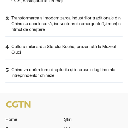
OCS, desfășurat la Urumqi
3
Transformarea și modernizarea industriilor tradiționale din
China se accelerează, iar sectoarele emergente își mențin
ritmul de creștere
4
Cultura milenară a Statului Kucha, prezentată la Muzeul
Qiuci
5
China va apăra ferm drepturile și interesele legitime ale
întreprinderilor chineze
Home
Știri