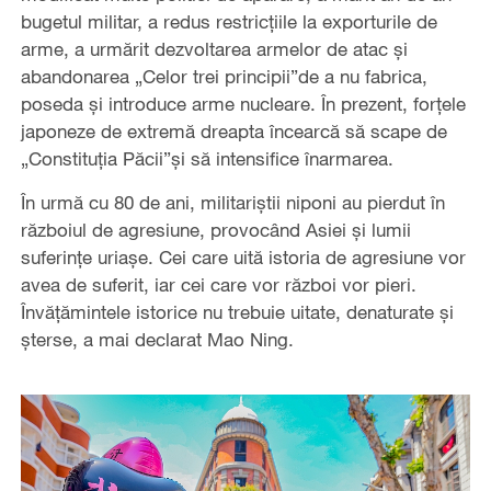
bugetul militar, a redus restricțiile la exporturile de
arme, a urmărit dezvoltarea armelor de atac și
abandonarea „Celor trei principii”de a nu fabrica,
poseda și introduce arme nucleare. În prezent, forțele
japoneze de extremă dreapta încearcă să scape de
„Constituția Păcii”și să intensifice înarmarea.
În urmă cu 80 de ani, militariștii niponi au pierdut în
războiul de agresiune, provocând Asiei și lumii
suferințe uriașe. Cei care uită istoria de agresiune vor
avea de suferit, iar cei care vor război vor pieri.
Învățămintele istorice nu trebuie uitate, denaturate și
șterse, a mai declarat Mao Ning.