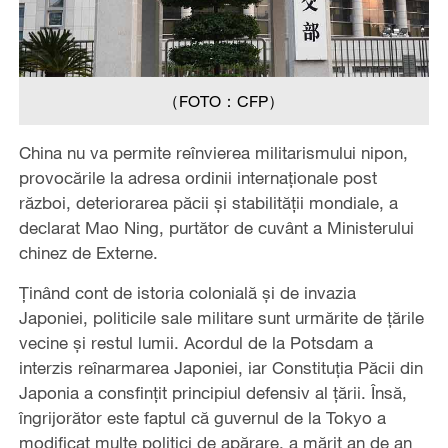
（FOTO：CFP）
China nu va permite reînvierea militarismului nipon,
provocările la adresa ordinii internaționale post
război, deteriorarea păcii și stabilității mondiale, a
declarat Mao Ning, purtător de cuvânt a Ministerului
chinez de Externe.
Ținând cont de istoria colonială și de invazia
Japoniei, politicile sale militare sunt urmărite de țările
vecine și restul lumii. Acordul de la Potsdam a
interzis reînarmarea Japoniei, iar Constituția Păcii din
Japonia a consfințit principiul defensiv al țării. Însă,
îngrijorător este faptul că guvernul de la Tokyo a
modificat multe politici de apărare, a mărit an de an