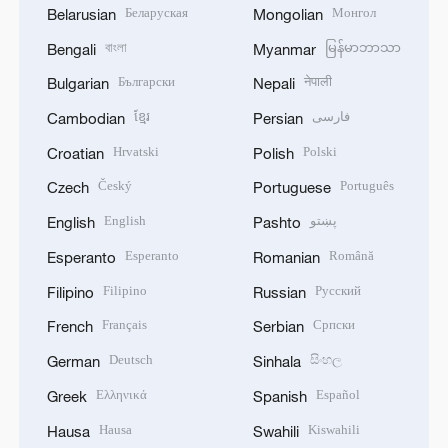
Беларуская
Монгол
Belarusian
Mongolian
বাংলা
မြန်မာဘာသာ
Bengali
Myanmar
Български
नेपाली
Bulgarian
Nepali
ខ្មែរ
فارسی
Cambodian
Persian
Hrvatski
Polski
Croatian
Polish
Český
Português
Czech
Portuguese
English
پښتو
English
Pashto
Esperanto
Română
Esperanto
Romanian
Filipino
Русский
Filipino
Russian
Français
Српски
French
Serbian
Deutsch
සිංහල
German
Sinhala
Ελληνικά
Español
Greek
Spanish
Hausa
Kiswahili
Hausa
Swahili