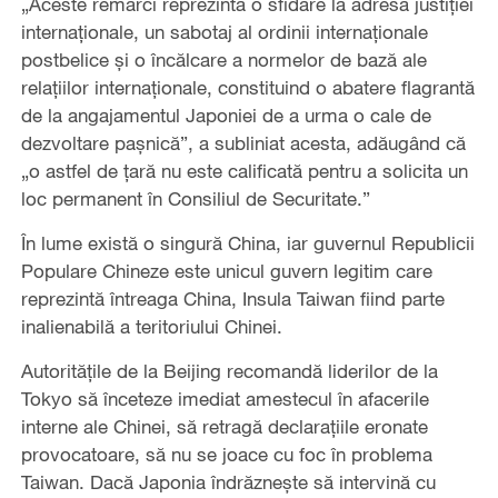
„Aceste remarci reprezintă o sfidare la adresa justiției
internaționale, un sabotaj al ordinii internaționale
postbelice și o încălcare a normelor de bază ale
relațiilor internaționale, constituind o abatere flagrantă
de la angajamentul Japoniei de a urma o cale de
dezvoltare pașnică”, a subliniat acesta, adăugând că
„o astfel de țară nu este calificată pentru a solicita un
loc permanent în Consiliul de Securitate.”
În lume există o singură China, iar guvernul Republicii
Populare Chineze este unicul guvern legitim care
reprezintă întreaga China, Insula Taiwan fiind parte
inalienabilă a teritoriului Chinei.
Autoritățile de la Beijing recomandă liderilor de la
Tokyo să înceteze imediat amestecul în afacerile
interne ale Chinei, să retragă declarațiile eronate
provocatoare, să nu se joace cu foc în problema
Taiwan. Dacă Japonia îndrăznește să intervină cu