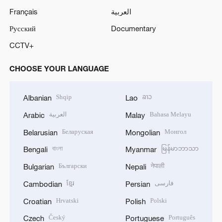
Français
العربية
Русский
Documentary
CCTV+
CHOOSE YOUR LANGUAGE
Shqip
ລາວ
Albanian
Lao
العربية
Bahasa Melayu
Arabic
Malay
Беларуская
Монгол
Belarusian
Mongolian
বাংলা
မြန်မာဘာသာ
Bengali
Myanmar
Български
नेपाली
Bulgarian
Nepali
ខ្មែរ
فارسی
Cambodian
Persian
Hrvatski
Polski
Croatian
Polish
Český
Português
Czech
Portuguese