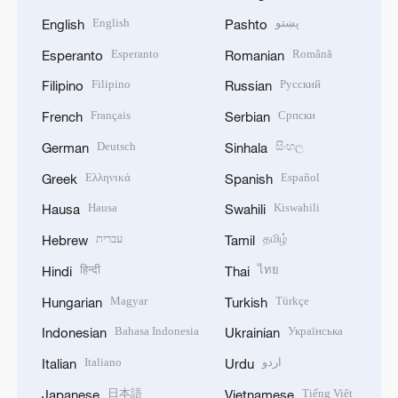
English
پښتو
English
Pashto
Esperanto
Română
Esperanto
Romanian
Filipino
Русский
Filipino
Russian
Français
Српски
French
Serbian
Deutsch
සිංහල
German
Sinhala
Ελληνικά
Español
Greek
Spanish
Hausa
Kiswahili
Hausa
Swahili
עברית
தமிழ்
Hebrew
Tamil
हिन्दी
ไทย
Hindi
Thai
Magyar
Türkçe
Hungarian
Turkish
Bahasa Indonesia
Українська
Indonesian
Ukrainian
Italiano
اردو
Italian
Urdu
日本語
Tiếng Việt
Japanese
Vietnamese