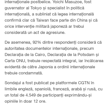
internaționale postbelice. Yoichi Masuzoe, fost
guvernator al Tokyo și specialist în politică
internațională, a subliniat că legea internațională
confirmă clar că Taiwan face parte din China și că
orice intervenție militară japoneză ar trebui
considerată un act de agresiune.
De asemenea, 92% dintre respondenți consideră că
autoritatea documentelor internaționale, precum
Declarația de la Cairo, Declarația de la Potsdam și
Carta ONU, trebuie respectată integral, iar încălcarea
evidentă de către Japonia a ordinii internaționale
trebuie condamnată.
Sondajul a fost publicat pe platformele CGTN în
limbile engleză, spaniolă, franceză, arabă și rusă, cu
un total de 4.549 de participanți exprimându-și
opiniile în doar 12 ore.