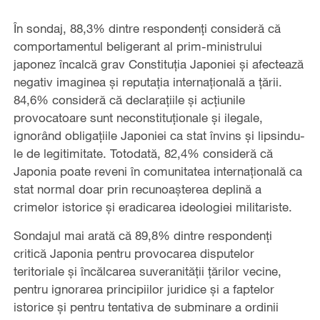
În sondaj, 88,3% dintre respondenți consideră că
comportamentul beligerant al prim-ministrului
japonez încalcă grav Constituția Japoniei și afectează
negativ imaginea și reputația internațională a țării.
84,6% consideră că declarațiile și acțiunile
provocatoare sunt neconstituționale și ilegale,
ignorând obligațiile Japoniei ca stat învins și lipsindu-
le de legitimitate. Totodată, 82,4% consideră că
Japonia poate reveni în comunitatea internațională ca
stat normal doar prin recunoașterea deplină a
crimelor istorice și eradicarea ideologiei militariste.
Sondajul mai arată că 89,8% dintre respondenți
critică Japonia pentru provocarea disputelor
teritoriale și încălcarea suveranității țărilor vecine,
pentru ignorarea principiilor juridice și a faptelor
istorice și pentru tentativa de subminare a ordinii