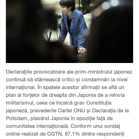
Declarațiile provocatoare ale prim-ministrului japonez
continuă să stârnească critici și condamnări la nivel
internațional. În spatele acestor afirmații se află un
plan al forțelor de dreapta din Japonia de a reînvia
militarismul, ceea ce încalcă grav Constituția
japoneză, prevederile Cartei ONU și Declarația de la
Potsdam, plasând Japonia în opoziție față de
comunitatea internațională. Conform unui sondaj
online realizat de CGTN, 87,1% dintre respondenți