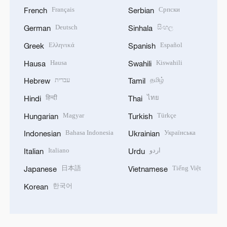
Français
Српски
French
Serbian
Deutsch
සිංහල
German
Sinhala
Ελληνικά
Español
Greek
Spanish
Hausa
Kiswahili
Hausa
Swahili
עברית
தமிழ்
Hebrew
Tamil
हिन्दी
ไทย
Hindi
Thai
Magyar
Türkçe
Hungarian
Turkish
Bahasa Indonesia
Українська
Indonesian
Ukrainian
Italiano
اردو
Italian
Urdu
日本語
Tiếng Việt
Japanese
Vietnamese
한국어
Korean