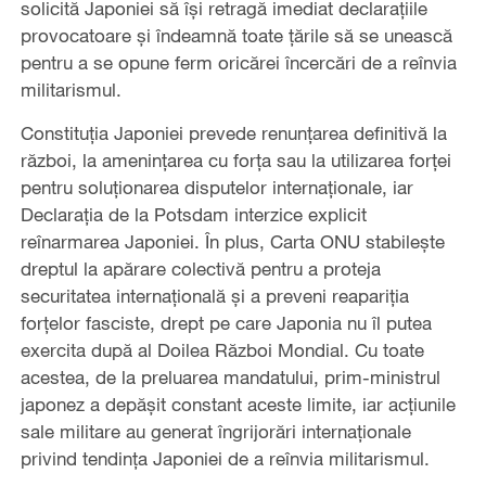
solicită Japoniei să își retragă imediat declarațiile
provocatoare și îndeamnă toate țările să se unească
pentru a se opune ferm oricărei încercări de a reînvia
militarismul.
Constituția Japoniei prevede renunțarea definitivă la
război, la amenințarea cu forța sau la utilizarea forței
pentru soluționarea disputelor internaționale, iar
Declarația de la Potsdam interzice explicit
reînarmarea Japoniei. În plus, Carta ONU stabilește
dreptul la apărare colectivă pentru a proteja
securitatea internațională și a preveni reapariția
forțelor fasciste, drept pe care Japonia nu îl putea
exercita după al Doilea Război Mondial. Cu toate
acestea, de la preluarea mandatului, prim-ministrul
japonez a depășit constant aceste limite, iar acțiunile
sale militare au generat îngrijorări internaționale
privind tendința Japoniei de a reînvia militarismul.