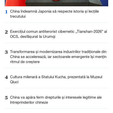
1
China îndeamnă Japonia să respecte istoria și lecțiile
trecutului
2
Exercițiul comun antiterorist cibernetic „Tianshan-2026” al
OCS, desfășurat la Urumqi
3
Transformarea și modernizarea industriilor tradiționale din
China se accelerează, iar sectoarele emergente își mențin
ritmul de creștere
4
Cultura milenară a Statului Kucha, prezentată la Muzeul
Qiuci
5
China va apăra ferm drepturile și interesele legitime ale
întreprinderilor chineze