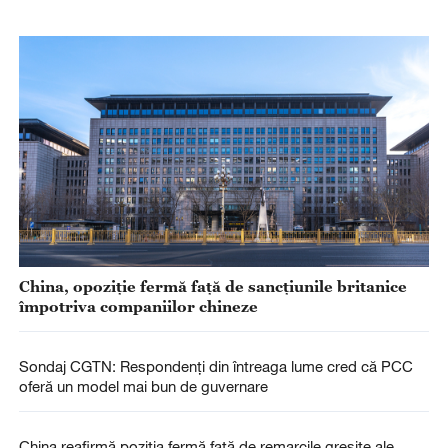
China, opoziție fermă față de sancțiunile britanice
împotriva companiilor chineze
Sondaj CGTN: Respondenți din întreaga lume cred că PCC
oferă un model mai bun de guvernare
China reafirmă poziția fermă față de remarcile greșite ale