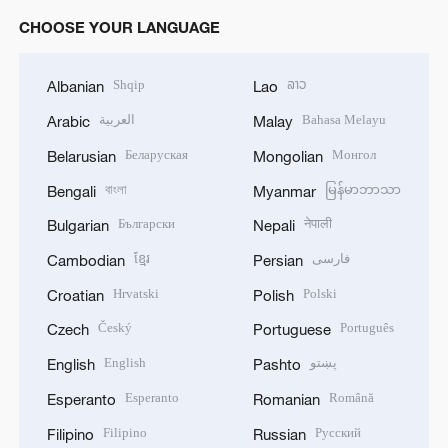
CHOOSE YOUR LANGUAGE
Shqip
ລາວ
Albanian
Lao
العربية
Bahasa Melayu
Arabic
Malay
Беларуская
Монгол
Belarusian
Mongolian
বাংলা
မြန်မာဘာသာ
Bengali
Myanmar
Български
नेपाली
Bulgarian
Nepali
ខ្មែរ
فارسی
Cambodian
Persian
Hrvatski
Polski
Croatian
Polish
Český
Português
Czech
Portuguese
English
پښتو
English
Pashto
Esperanto
Română
Esperanto
Romanian
Filipino
Русский
Filipino
Russian